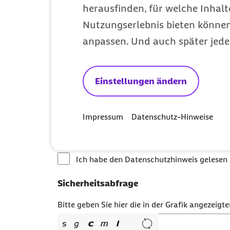
herausfinden, für welche Inhalt
Nutzungserlebnis bieten können.
Telefonnummer (optional)
anpassen. Und auch später jede
Einstellungen ändern
Die Verarbeitung und Aufbewahrung d
Vorgaben. Sofern die gesetzlichen Vo
Impressum
Datenschutz-Hinweise
Löschung oder Einschränkung der Ver
unsere datenschutzLink.
Ich habe den Datenschutzhinweis gelesen
Sicherheitsabfrage
Bitte geben Sie hier die in der Grafik angezeigte