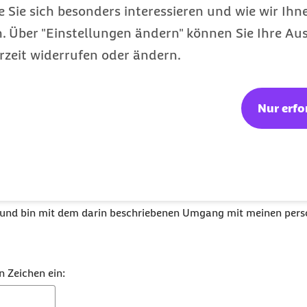
e Sie sich besonders interessieren und wie wir Ihn
 Über "Einstellungen ändern" können Sie Ihre Aus
rzeit widerrufen oder ändern.
Nur erfo
er Daten erfolgt zur zur Erfüllung unserer Aufg
raussetzungen dafür vorliegen, haben Sie ein Rech
arbeitung Ihrer Daten sowie das Recht auf Datenü
 und bin mit dem darin beschriebenen Umgang mit meinen per
n Zeichen ein: