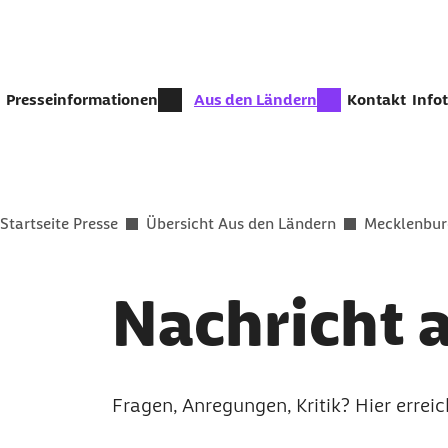
Zum Seiteninhalt springen
zur Zeit aktiv:
Presseinformationen
Aus den Ländern
Kontakt
Info
Sie befinden sich hier:
Startseite Presse
Übersicht Aus den Ländern
Mecklenbu
Nachricht 
Fragen, Anregungen, Kritik? Hier errei