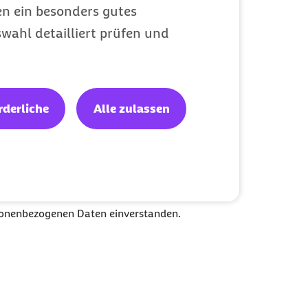
en ein besonders gutes
wahl detailliert prüfen und
rderliche
Alle zulassen
aben gemäß den gültigen gesetzlichen
t auf Auskunft, Berichtigung,
bertragbarkeit. Lesen Sie auch
sonenbezogenen Daten einverstanden.