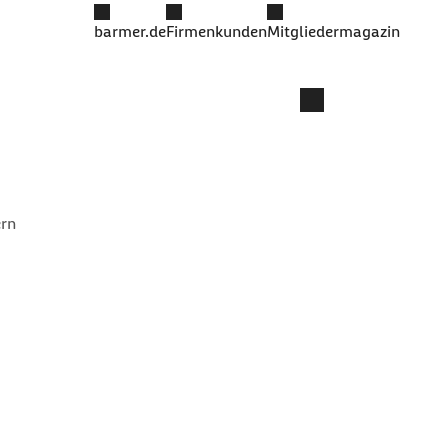
barmer.de
Firmenkunden
Mitgliedermagazin
rn