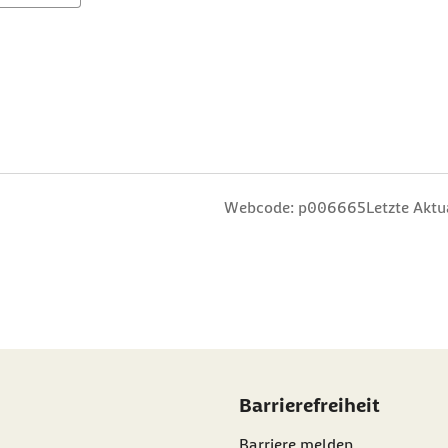
rne
3 Sterne
ng: 4 Sterne
ertung: 5 Sterne
Webcode: p006665
Letzte Aktu
Barrierefreiheit
Barriere melden