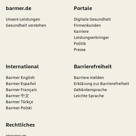
Gesetzliche Krankenversicherung - Reformen
anderem die Finanzierung der Krankenversicherung für
barmer.de
Portale
müssen Ausgaben bremsen
Bürgergeldempfangende, für die die GKV sachfremd rund zehn
Mit Spannung wurden die Ergebnisse der Expertengruppe
Milliarden Euro pro Jahr aufwenden muss, weil der
Unsere Leistungen
Digitale Gesundheit
„FinanzKommission Gesundheit“ Ende März erwartet. Alle Akteure
Finanzierungsanteil des Bundes nur rund ein Drittel der
Gesundheit verstehen
Firmenkunden
im Gesundheitswesen sind sich einig, dass es jetzt schnell gehen
Gesamtausgaben deckt. „Diese Aufgaben müssen in Zukunft
Karriere
muss. Kaum lagen die 66 Vorschläge der Kommission vor, folgte
ausnahmslos gesamtgesellschaftlich geschultert werden“, fordert
Leistungserbringer
Mitte April der Referentenentwurf zum GKV-
Krisch.
Politik
Beitragsstabilisierungsgesetz.
Digitale Gesundheitsangebote – Wertvolle
Presse
Richtiger Grundgedanke
Mehrwerte für Barmer-Versicherte
Das grundsätzliche Ziel des Gesetzes ist es, weitere
Der Verwaltungsrat der Barmer bewertet digitale
International
Barrierefreiheit
Beitragserhöhungen bei den gesetzlichen Krankenkassen zu
Gesundheitsangebote grundsätzlich positiv und sieht sie als
vermeiden. Aus Sicht der Barmer enthielt der Referentenentwurf
wichtigen Bestandteil moderner Versichertenservices. Die Barmer
Barmer English
Barriere melden
damit den richtigen Grundgedanken. Die Leistungsausgaben
bietet ihren Versicherten ein breites Spektrum an kostenfreien
Barmer Español
Erklärung zur Barrierefreiheit
sollen an die Entwicklung der Einnahmen gekoppelt werden. Doch
digitalen Gesundheitsangeboten, die über die App „Meine
Barmer Français
Gebärdensprache
die Entwicklung, die mit dem Ende April beschlossenen
Barmer“ oder spezielle Partnerplattformen zugänglich sind.
Barmer 中文
Leichte Sprache
Kabinettsentwurf kam, bereitet dem Verwaltungsrat Sorge. „Die
Highlights sind die 7Mind-App (Meditation), Gymondo (Fitness),
Barmer Türkçe
Rückkehr zu einer einnahmeorientierten Ausgabenpolitik ist
Kurse von GLÜCKSMAMA für junge Mütter, die Videosprechstunde
Barmer Polski
richtig. Dass sich nun aber der Bund bei der Finanzierung
sowie ein Bonusprogramm, das gesunde Aktivitäten finanziell
versicherungsfremder Leistungen seiner Verantwortung entziehen
belohnt.
will, belastet die beitragszahlenden Versicherten und
Rechtliches
Ethische Herausforderungen bei der
Arbeitgeber“, sagt Sylvi Krisch, Verwaltungsratsvorsitzende der
Barmer.
Digitalisierung im Gesundheitswesen
Impressum