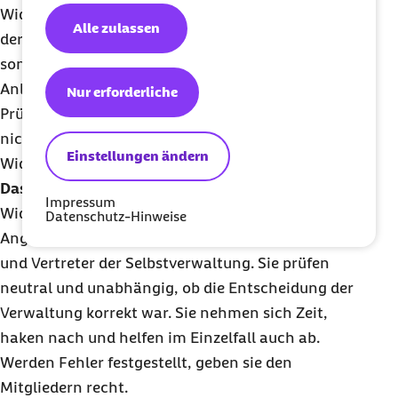
Widerspruch eingelegt werden – und dieser wird in
Alle zulassen
der Regel nicht von der Verwaltung selbst geprüft,
sondern vom
Widerspruchsausschuss
. Kann dem
Anliegen des Versicherten auch nach erneuter
Nur erforderliche
Prüfung durch die Mitarbeitenden der Barmer
nicht abgeholfen werden, entscheidet final der
Einstellungen ändern
Widerspruchsausschuss darüber.
Das heißt:
Die Menschen, die im
Impressum
Widerspruchsausschuss entscheiden, sind keine
Datenschutz-Hinweise
Angestellten der Kasse, sondern Vertreterinnen
und Vertreter der Selbstverwaltung. Sie prüfen
neutral und unabhängig, ob die Entscheidung der
Verwaltung korrekt war. Sie nehmen sich Zeit,
haken nach und helfen im Einzelfall auch ab.
Werden Fehler festgestellt, geben sie den
Mitgliedern recht.