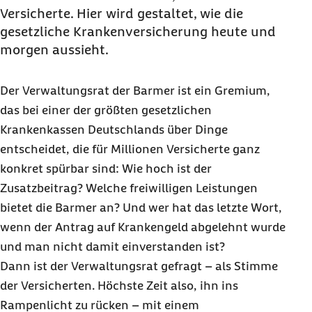
Versicherte. Hier wird gestaltet, wie die
Verwaltungsrat bestimmt, wo’s langgeht
gesetzliche Krankenversicherung heute und
3. Widerspruchsausschüsse: Gerechtigkeit mit
morgen aussieht.
System
Selbstverwaltung wirkt – auch wenn man sie
Der Verwaltungsrat der Barmer ist ein Gremium,
nicht immer sofort wahr nimmt
das bei einer der größten gesetzlichen
Krankenkassen Deutschlands über Dinge
entscheidet, die für Millionen Versicherte ganz
konkret spürbar sind: Wie hoch ist der
Zusatzbeitrag? Welche freiwilligen Leistungen
bietet die Barmer an? Und wer hat das letzte Wort,
wenn der Antrag auf Krankengeld abgelehnt wurde
und man nicht damit einverstanden ist?
Dann ist der Verwaltungsrat gefragt – als Stimme
der Versicherten. Höchste Zeit also, ihn ins
Rampenlicht zu rücken – mit einem