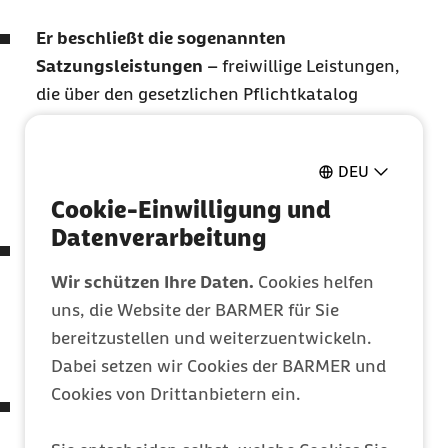
Er beschließt die sogenannten
Satzungsleistungen
– freiwillige Leistungen,
die über den gesetzlichen Pflichtkatalog
hinausgehen. Zum Beispiel zusätzliche
Vorsorgeuntersuchungen, besondere
DEU
Leistungen für Familien oder
Gesundheitskurse.
Cookie-Einwilligung und
Datenverarbeitung
Er beschließt den Zusatzbeitrag
– das ist der
Teil des Krankenkassenbeitrags, der je nach
Wir schützen Ihre Daten.
Cookies helfen
Kasse unterschiedlich ausfallen kann, je
uns, die Website der BARMER für Sie
nachdem, wie viel Geld sie braucht, um alle
bereitzustellen und weiterzuentwickeln.
angebotenen Leistungen zu bezahlen.
Dabei setzen wir Cookies der BARMER und
Cookies von Drittanbietern ein.
Er stellt den Haushaltsplan fest
– er
entscheidet also wie die rund 45 Milliarden