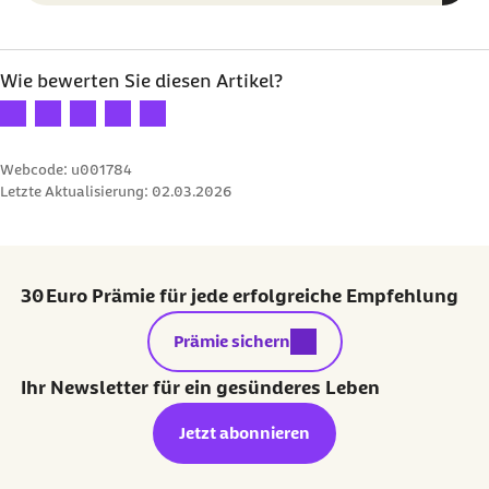
Wie bewerten Sie diesen Artikel?
Ihre Bewertung: 1 Stern
Ihre Bewertung: 2 Sterne
Ihre Bewertung: 3 Sterne
Ihre Bewertung: 4 Sterne
Ihre Bewertung: 5 Sterne
Webcode: u001784
Letzte Aktualisierung:
02.03.2026
30 Euro Prämie für jede erfolgreiche Empfehlung
externer Link:
Prämie sichern
Ihr Newsletter für ein gesünderes Leben
Jetzt abonnieren