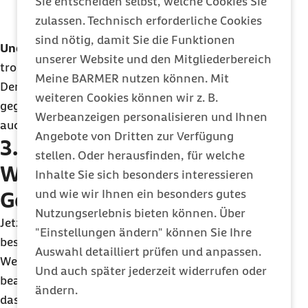
Sie entscheiden selbst, welche Cookies Sie
Euro an Beitragsgeldern sinnvoll verwendet
zulassen. Technisch erforderliche Cookies
werden.
sind nötig, damit Sie die Funktionen
Und:
Er wählt den Vorstand der Barmer. Das klingt
unserer Website und den Mitgliederbereich
trocken, ist aber ein ziemlich starkes Instrument.
Meine BARMER nutzen können. Mit
Denn so bleibt dieser in direkter Verantwortung
weiteren Cookies können wir z. B.
gegenüber dem Gremium – und damit letztlich
Werbeanzeigen personalisieren und Ihnen
auch gegenüber den Versicherten.
Angebote von Dritten zur Verfügung
3.
stellen. Oder herausfinden, für welche
Widerspruchsausschüsse:
Inhalte Sie sich besonders interessieren
und wie wir Ihnen ein besonders gutes
Gerechtigkeit mit System
Nutzungserlebnis bieten können. Über
Jetzt wird’s für den einzelnen Versicherten
"Einstellungen ändern" können Sie Ihre
besonders spannend – und besonders konkret:
Auswahl detailliert prüfen und anpassen.
Wenn ein Mitglied der Barmer etwa eine Reha
Und auch später jederzeit widerrufen oder
beantragt und die Krankenkasse sagt „Nein“, muss
ändern.
das kein Endpunkt sein. Denn dann kann