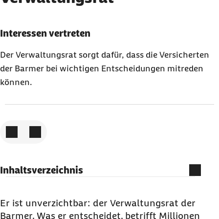
Karussell mit 3 Elementen
Element 1 von 3
Interessen vertreten
Der Verwaltungsrat sorgt dafür, dass die Versicherten
der Barmer bei wichtigen Entscheidungen mitreden
können.
Zum vorigen Element
Zum nächsten Element
Inhaltsverzeichnis
1. Interessen vertreten – aber richtig: Der
Verwaltungsrat als Stimme der Versicherten
Er ist unverzichtbar: der Verwaltungsrat der
Barmer. Was er entscheidet, betrifft Millionen
2. Kontrolle und Entscheidungen: Der