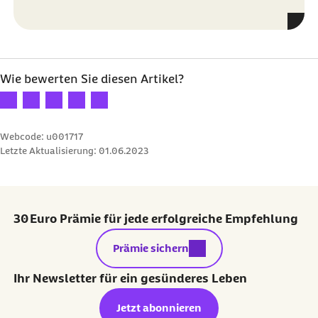
Wie bewerten Sie diesen Artikel?
Ihre Bewertung: 1 Stern
Ihre Bewertung: 2 Sterne
Ihre Bewertung: 3 Sterne
Ihre Bewertung: 4 Sterne
Ihre Bewertung: 5 Sterne
Webcode: u001717
Letzte Aktualisierung:
01.06.2023
30 Euro Prämie für jede erfolgreiche Empfehlung
externer Link:
Prämie sichern
Ihr Newsletter für ein gesünderes Leben
Jetzt abonnieren