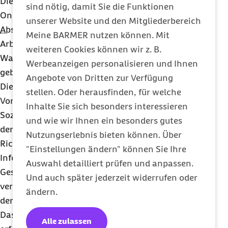
Die Krankenkassen werden die Stimmabgabe per
sind nötig, damit Sie die Funktionen
Online
-Wahl vorbereiten und durchführen (
§
194a
unserer Website und den Mitgliederbereich
Abs.
2 Satz 1
SGBV
). Hierfür wurde die
Meine BARMER nutzen können. Mit
Arbeitsgemeinschaft “
ARGE
-Modellprojekt
Online
-
weiteren Cookies können wir z. B.
Wahlen 2023” der teilnehmenden Krankenkassen
Werbeanzeigen personalisieren und Ihnen
gebildet.
Angebote von Dritten zur Verfügung
Diese
ARGE
stellt die ordnungsgemäße
stellen. Oder herausfinden, für welche
Vorbereitung und Umsetzung der
Online
-
Inhalte Sie sich besonders interessieren
Sozialwahl 2023 entsprechend der Anforderungen
und wie wir Ihnen ein besonders gutes
der Rechtsverordnung und der technischen
Nutzungserlebnis bieten können. Über
Richtlinie des Bundesamtes für Sicherheit in der
"Einstellungen ändern" können Sie Ihre
Informationstechnik sicher. In der
ARGE
-
Auswahl detailliert prüfen und anpassen.
Geschäftsführung sind alle teilnehmenden Kassen
Und auch später jederzeit widerrufen oder
vertreten und treffen Entscheidungen im Namen
ändern.
der teilnehmenden Kassen.
Das zur Durchführung der
Online
-Sozialwahl
Alle zulassen