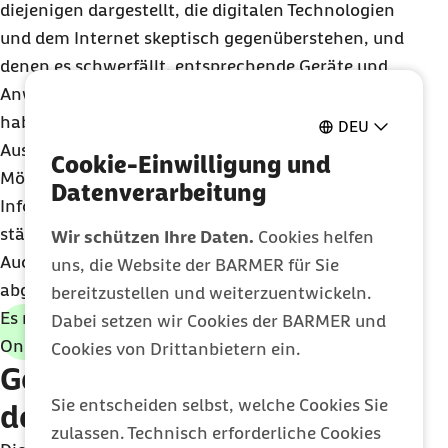
diejenigen dargestellt, die digitalen Technologien
und dem Internet skeptisch gegenüberstehen, und
denen es schwerfällt, entsprechende Geräte und
Anwendungen zu nutzen. Viele ältere Menschen
haben gerade in der Zeit der Kontakt- und
DEU
Ausgangsbeschränkungen erkannt, welche
Cookie-Einwilligung und
Möglichkeiten digitale Kommunikations- und
Datenverarbeitung
Informationstechnologien ihnen bieten und diese
stärker als bisher für sich genutzt. Wichtig ist:
Wir schützen Ihre Daten.
Cookies helfen
Auch wer seine Stimme weiterhin per Briefwahl
uns, die Website der BARMER für Sie
abgeben möchte, kann dies tun.
bereitzustellen und weiterzuentwickeln.
Es nehmen 5 Krankenkassen an dem Modellprojekt
Dabei setzen wir Cookies der BARMER und
Online
-Sozialwahl 2023 teil.
Cookies von Drittanbietern ein.
Gemeinsame Organisation
Sie entscheiden selbst, welche Cookies Sie
der Krankenkassen
zulassen. Technisch erforderliche Cookies