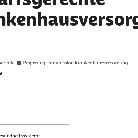
nkenhausversor
er als
periode
Regierungskommission Krankenhausversorgung
r
esundheitssystems