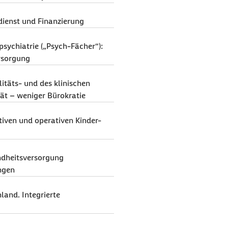
dienst und Finanzierung
sychiatrie („Psych-Fächer“):
rsorgung
itäts- und des klinischen
ät – weniger Bürokratie
tiven und operativen Kinder-
ndheitsversorgung
ngen
land. Integrierte