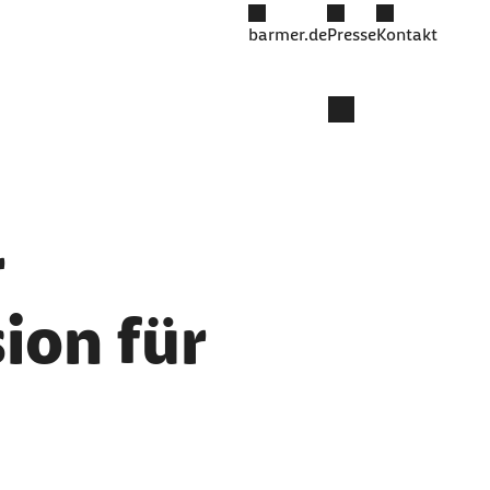
barmer.de
Presse
Kontakt
r
ion für