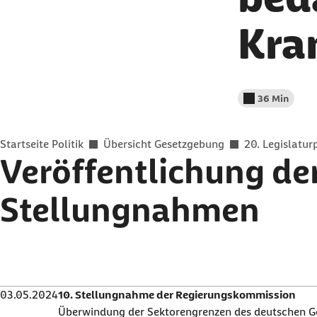
Kra
36 Min
Lesedauer wenig
Sie befinden sich hier:
Startseite Politik
Übersicht Gesetzgebung
20. Legislatur
Veröffentlichung de
Stellungnahmen
03.05.2024
10. Stellungnahme der Regierungskommission
Überwindung der Sektorengrenzen des deutschen G