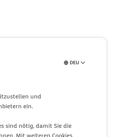
DEU
itzustellen und
bietern ein.
s sind nötig, damit Sie die
nen. Mit weiteren Cookies