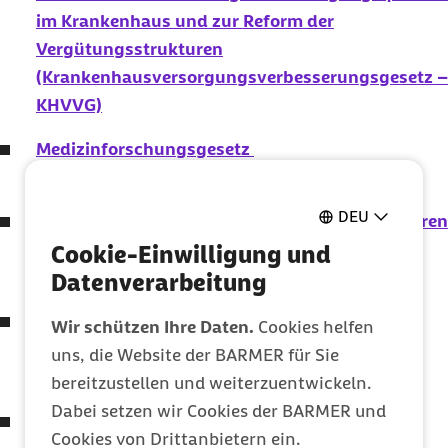
die Idee einer sektorengleichen, einheitlichen Vergütung in Frage
im Krankenhaus und zur Reform der
gestellt.
Die Kalkulation der in der Verordnung gelisteten Hybrid-
DRG
ist
Vergütungsstrukturen
zudem intransparent: Es werden weder die verwendeten
(Krankenhausversorgungsverbesserungsgesetz –
ambulanten und stationären Preise beschrieben, noch die zur
Berechnung der Ambulantisierungsgrade genutzten Fallzahlen.
KHVVG)
Problematisch ist auch, dass der genannte Algorithmus noch
nicht bekannt ist.
Medizinforschungsgesetz
(MFG)
DEU
Gesetz zur Förderung der Qualität der stationären
Versorgung durch Transparenz
Cookie-Einwilligung und
(Krankenhaustransparenzgesetz)
Datenverarbeitung
Gesetz zur Beschleunigung der Digitalisierung
Wir schützen Ihre Daten.
Cookies helfen
des Gesundheitswesens
uns, die Website der BARMER für Sie
(Digital-Gesetz – DigiG)
bereitzustellen und weiterzuentwickeln.
Dabei setzen wir Cookies der BARMER und
Gesetz zur verbesserten Nutzung von
Cookies von Drittanbietern ein.