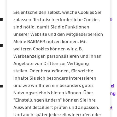
Gesundheitsdaten
(Gesundheitsdatennutzungsgesetz – GDNG)
Sie entscheiden selbst, welche Cookies Sie
Verordnung über eine spezielle sektorengleiche
zulassen. Technisch erforderliche Cookies
Vergütung
sind nötig, damit Sie die Funktionen
(Hybrid-DRG-Verordnung)
unserer Website und den Mitgliederbereich
Meine BARMER nutzen können. Mit
Gesetz zur Stärkung der hochschulischen
weiteren Cookies können wir z. B.
Pflegeausbildung, zu Erleichterungen bei der
Werbeanzeigen personalisieren und Ihnen
Anerkennung ausländischer Abschlüsse in der
Angebote von Dritten zur Verfügung
Pflege und zur Änderung weiterer Vorschriften
stellen. Oder herausfinden, für welche
(Pflegestudiumstärkungsgesetz – PflStudStG)
Inhalte Sie sich besonders interessieren
und wie wir Ihnen ein besonders gutes
Gesetz zur Bekämpfung von Lieferengpässen bei
Nutzungserlebnis bieten können. Über
patentfreien Arzneimitteln und zur Verbesserung
"Einstellungen ändern" können Sie Ihre
der Versorgung mit Kinderarzneimitteln
Auswahl detailliert prüfen und anpassen.
(
Arzneimittel-Lieferengpassbekämpfungs- und
Und auch später jederzeit widerrufen oder
Versorgungsverbesserungsgesetz - ALBVVG)