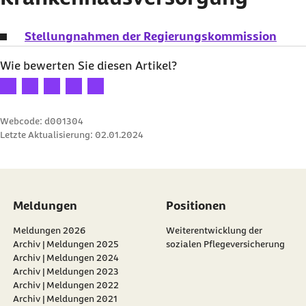
Stellungnahmen der Regierungskommission
Wie bewerten Sie diesen Artikel?
Ihre Bewertung: 1 Stern
Ihre Bewertung: 2 Sterne
Ihre Bewertung: 3 Sterne
Ihre Bewertung: 4 Sterne
Ihre Bewertung: 5 Sterne
Webcode: d001304
Letzte Aktualisierung:
02.01.2024
Meldungen
Positionen
Meldungen 2026
Weiterentwicklung der
Archiv | Meldungen 2025
sozialen Pflegeversicherung
Archiv | Meldungen 2024
Archiv | Meldungen 2023
Archiv | Meldungen 2022
Archiv | Meldungen 2021