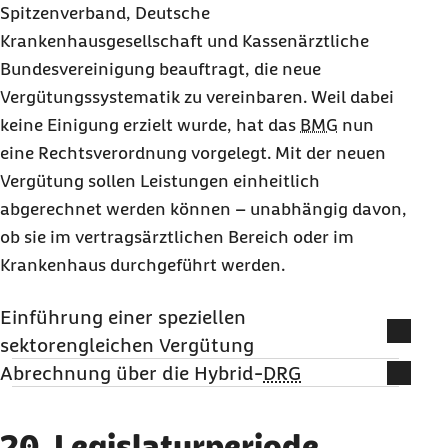
Spitzenverband, Deutsche
Krankenhausgesellschaft und Kassenärztliche
Bundesvereinigung beauftragt, die neue
Vergütungssystematik zu vereinbaren. Weil dabei
keine Einigung erzielt wurde, hat das
BMG
nun
eine Rechtsverordnung vorgelegt. Mit der neuen
Vergütung sollen Leistungen einheitlich
abgerechnet werden können – unabhängig davon,
ob sie im vertragsärztlichen Bereich oder im
Krankenhaus durchgeführt werden.
Einführung einer speziellen
sektorengleichen Vergütung
Vertragsärztinnen und -ärzte, medizinische Versorgungszentren,
Abrechnung über die Hybrid-
DRG
Belegärztinnen und -ärzte sowie Krankenhäuser sollen berechtigt
Der Verordnungsentwurf beinhaltet eine Liste von Fallpauschalen
werden, nach der neuen sektorengleichen Vergütung
(Hybrid-
DRG
), inklusive Leistungsbeschreibung und Preis. Diese
abzurechnen. Voraussetzung für die Erbringung der
20. Legislaturperiode
können abgerechnet werden, wenn die Leistungen des