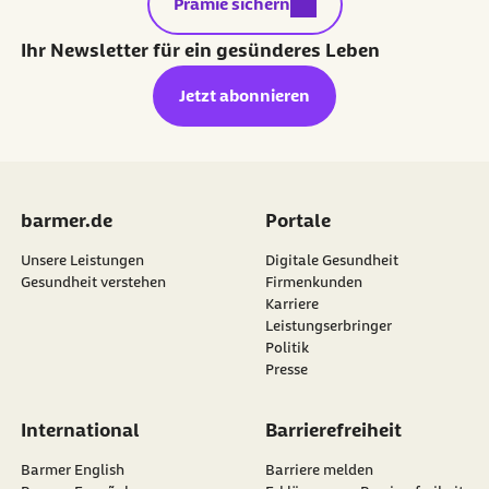
externer Link:
Prämie sichern
Ihr Newsletter für ein gesünderes Leben
Jetzt abonnieren
barmer.de
Portale
Unsere Leistungen
Digitale Gesundheit
Gesundheit verstehen
Firmenkunden
Karriere
Leistungserbringer
Politik
Presse
International
Barrierefreiheit
Barmer English
Barriere melden