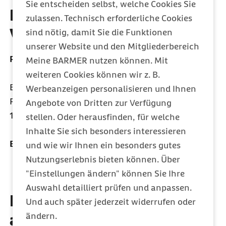
Sie entscheiden selbst, welche Cookies Sie
Ihr Kontakt zum
zulassen. Technisch erforderliche Cookies
Verwaltungsrat
sind nötig, damit Sie die Funktionen
unserer Website und den Mitgliederbereich
Postanschrift
Meine BARMER nutzen können. Mit
weiteren Cookies können wir z. B.
Barmer Verwaltungsrat
Werbeanzeigen personalisieren und Ihnen
Postfach 110704
Angebote von Dritten zur Verfügung
10837 Berlin
stellen. Oder herausfinden, für welche
Inhalte Sie sich besonders interessieren
E-Mail:
verwaltungsrat@barmer.de
und wie wir Ihnen ein besonders gutes
Nutzungserlebnis bieten können. Über
"Einstellungen ändern" können Sie Ihre
Auswahl detailliert prüfen und anpassen.
Diese Artikel könnten Sie
Und auch später jederzeit widerrufen oder
ändern.
auch interessieren