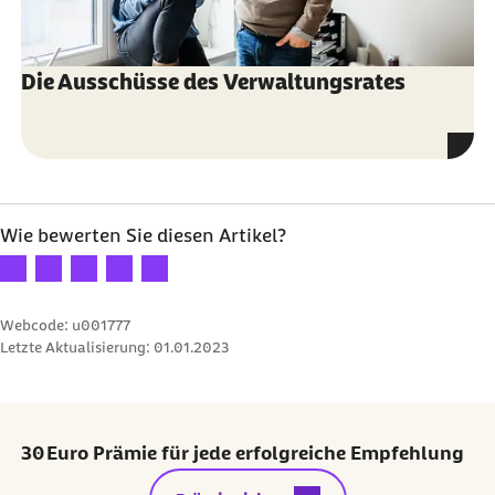
Die Ausschüsse des Verwaltungsrates
Wie bewerten Sie diesen Artikel?
Ihre Bewertung: 1 Stern
Ihre Bewertung: 2 Sterne
Ihre Bewertung: 3 Sterne
Ihre Bewertung: 4 Sterne
Ihre Bewertung: 5 Sterne
Webcode: u001777
Letzte Aktualisierung:
01.01.2023
30 Euro Prämie für jede erfolgreiche Empfehlung