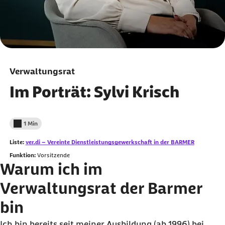
Verwaltungsrat
Im Porträt: Sylvi Krisch
1 Min
Lesedauer weniger als
Liste:
ver.di – Vereinte Dienstleistungsgewerkschaft in der BARMER
externer Link:
Funktion:
Vorsitzende
Warum ich im
Verwaltungsrat der Barmer
bin
Ich bin bereits seit meiner Ausbildung (ab 1996) bei