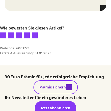
Wie bewerten Sie diesen Artikel?
Ihre Bewertung: 1 Stern
Ihre Bewertung: 2 Sterne
Ihre Bewertung: 3 Sterne
Ihre Bewertung: 4 Sterne
Ihre Bewertung: 5 Sterne
Webcode: u001773
Letzte Aktualisierung:
01.01.2023
30 Euro Prämie für jede erfolgreiche Empfehlung
externer Link:
Prämie sichern
Ihr Newsletter für ein gesünderes Leben
Jetzt abonnieren