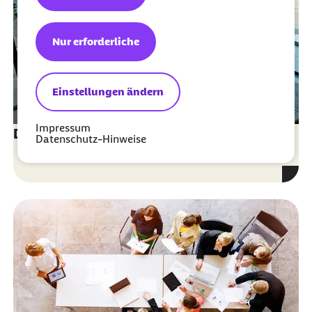
Nur erforderliche
Einstellungen ändern
Impressum
Die Aufgaben des Verwaltungsrates
Datenschutz-Hinweise