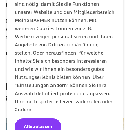
sind nötig, damit Sie die Funktionen
Postanschrift
unserer Website und den Mitgliederbereich
Meine BARMER nutzen können. Mit
Barmer Verwaltungsrat
weiteren Cookies können wir z. B.
Postfach 110704
Werbeanzeigen personalisieren und Ihnen
10837 Berlin
Angebote von Dritten zur Verfügung
stellen. Oder herausfinden, für welche
E-Mail:
verwaltungsrat@barmer.de
Inhalte Sie sich besonders interessieren
und wie wir Ihnen ein besonders gutes
Nutzungserlebnis bieten können. Über
Diese Artikel könnten Sie
"Einstellungen ändern" können Sie Ihre
Auswahl detailliert prüfen und anpassen.
auch interessieren
Und auch später jederzeit widerrufen oder
ändern.
Alle zulassen