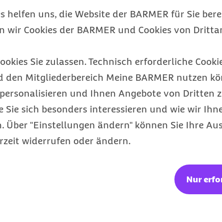
68
85356 Freising
s helfen uns, die Website der BARMER für Sie bere
und Kandidaten
eses – in der ganzen Welt bewunderte – System durch engagierte
85356 Freising
ch besser zu werden!
24118 Kiel
en wir Cookies der BARMER und Cookies von Drittan
itik in die Rechte der frei gewählten Selbstverwaltung gestopp
13403 Berlin
14169 Berlin
ookies Sie zulassen. Technisch erforderliche Cookie
79112 Freiburg
d den Mitgliederbereich Meine BARMER nutzen kön
46446 Emmerich
 interessant?
980
03222 Lübbenau
personalisieren und Ihnen Angebote von Dritten z
26506 Norden
e Sie sich besonders interessieren und wie wir Ihn
14163 Berlin
 Über "Einstellungen ändern" können Sie Ihre Aus
63450 Hanau
rzeit widerrufen oder ändern.
sjahr
Wohnort
Nur erfo
99441 Magdala
33102 Paderborn