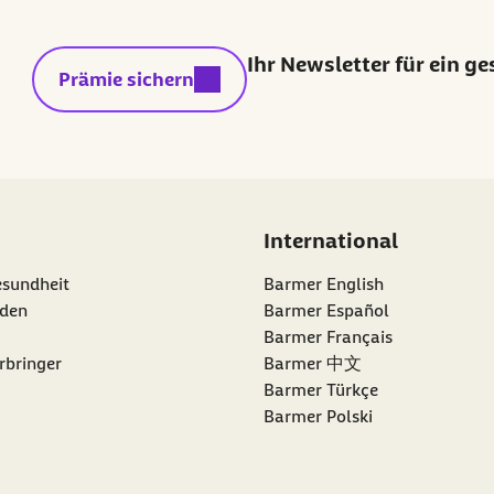
Ihr Newsletter für ein g
externer Link:
Prämie sichern
International
esundheit
Barmer English
den
Barmer Español
Barmer Français
rbringer
Barmer 中文
Barmer Türkçe
Barmer Polski