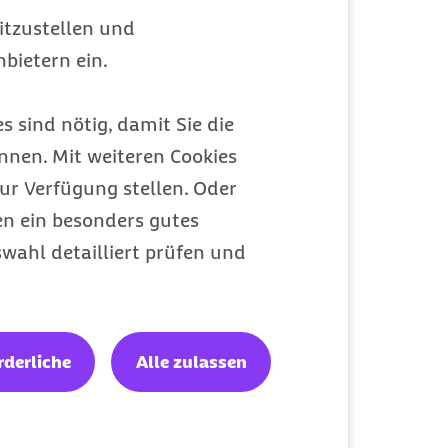
itzustellen und
 Arbeit verteidigen.
bietern ein.
t werden.
s sind nötig, damit Sie die
nen. Mit weiteren Cookies
ur Verfügung stellen. Oder
en ein besonders gutes
wahl detailliert prüfen und
rderliche
Alle zulassen