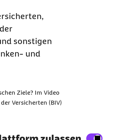
rsicherten,
der
und sonstigen
ranken- und
ischen Ziele? Im Video
 der Versicherten (BIV)
n
lattform zulassen