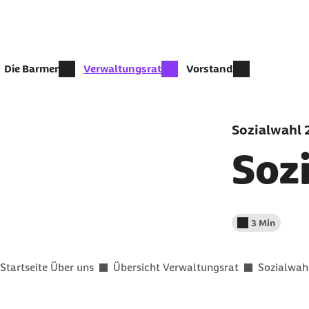
Zum Seiteninhalt springen
zur Zeit aktiv:
Die Barmer
Verwaltungsrat
Vorstand
Sozialwahl
Sozi
3 Min
Lesedauer wenig
Sie befinden sich hier:
Startseite Über uns
Übersicht Verwaltungsrat
Sozialwah