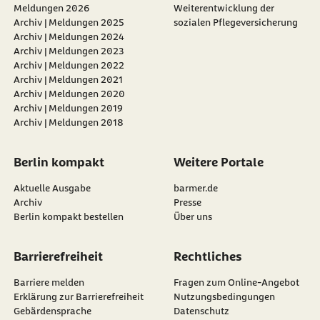
Meldungen 2026
Weiterentwicklung der
und Versorgungsmanagement der Krankenkassen
Patienten agieren können. Versicherten muss
Archiv | Meldungen 2025
sozialen Pflegeversicherung
ermöglicht werden, auf Wunsch ihre Daten für die
Archiv | Meldungen 2024
Forschung zur Verfügung zu stellen.
Archiv | Meldungen 2023
Archiv | Meldungen 2022
Archiv | Meldungen 2021
Archiv | Meldungen 2020
Archiv | Meldungen 2019
Archiv | Meldungen 2018
Berlin kompakt
Weitere Portale
Aktuelle Ausgabe
barmer.de
Archiv
Presse
Berlin kompakt bestellen
Über uns
Barrierefreiheit
Rechtliches
Barriere melden
Fragen zum Online-Angebot
Erklärung zur Barrierefreiheit
Nutzungsbedingungen
Gebärdensprache
Datenschutz