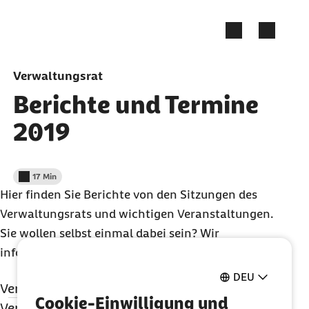
Zum Seiteninhalt springen
Verwaltungsrat
Berichte und Termine
2019
17 Min
Lesedauer weniger als
Hier finden Sie Berichte von den Sitzungen des
Verwaltungsrats und wichtigen Veranstaltungen.
Sie wollen selbst einmal dabei sein? Wir
informieren über die Sitzungstermine.
DEU
Verwaltungsrat am 18. Dezember 2019
Cookie-Einwilligung und
Beitragssatz bleibt zum vierten Mal stabil
Verwaltungsratssitzung am 18. September