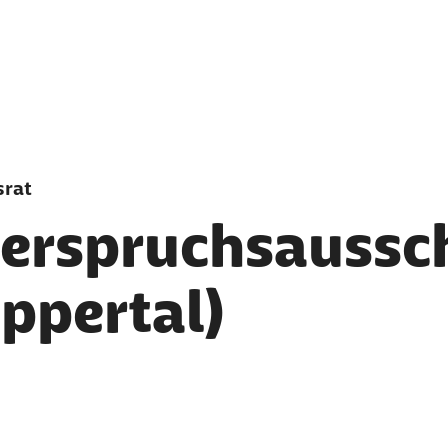
srat
erspruchsaussc
ppertal)
er als