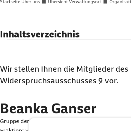
Sie befinden sich hier:
Startseite Über uns
Übersicht Verwaltungsrat
Organisat
Inhaltsverzeichnis
Beanka Ganser
Axel Grotheer
Lothar Preuß
Wir stellen Ihnen die Mitglieder des
Meike Kraus
Widerspruchsausschusses 9 vor.
Beanka Ganser
Gruppe der Versicherten
Fraktion: ver.di IG Metall ACA