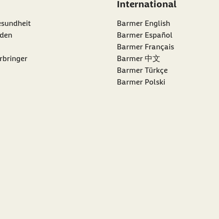
International
esundheit
Barmer English
den
Barmer Español
Barmer Français
rbringer
Barmer 中文
Barmer Türkçe
Barmer Polski