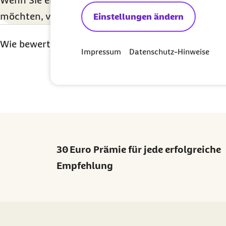
Wenn Sie eine Nachricht an den Widerspruchsau
möchten, verwenden Sie bitte unser
Kontaktform
Einstellungen ändern
Ihre Bewertung: 1 Ster
Ihre Bewertung: 2
Ihre Bewertu
Ihre Bew
Ihre
Wie bewerten Sie diesen Artikel?
Impressum
Datenschutz-Hinweise
30 Euro Prämie für jede erfolgreiche
Empfehlung