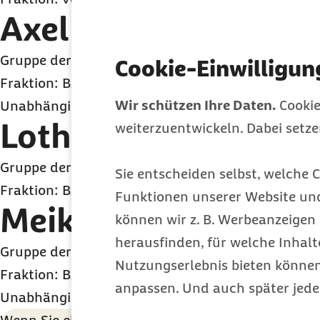
Axel Grotheer
Gruppe der Versicherten
Cookie-Einwilligun
Fraktion: BARMER VersichertenGemeinschaft/BfA
Wir schützen Ihre Daten.
Cookie
Unabhängigen
Lothar Preuß
weiterzuentwickeln. Dabei setz
Gruppe der Versicherten
Sie entscheiden selbst, welche C
Fraktion: BARMER Interessenvertretung
Funktionen unserer Website un
Meike Kraus
können wir z. B. Werbeanzeigen 
herausfinden, für welche Inhalt
Gruppe der Versicherten
Nutzungserlebnis bieten können.
Fraktion: BARMER VersichertenGemeinschaft/BfA
anpassen. Und auch später jede
Unabhängigen