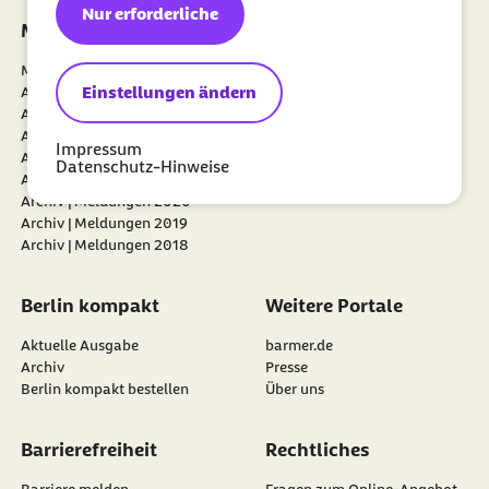
Bürokratie. Auch schnelle digitale Verfahren zum Antrag auf
Nur erforderliche
dynamisieren zu können, bedarf es jedoch einer umfassend
Meldungen
Positionen
Leistungen der Häuslichen Krankenpflege unterstützen
abgesicherten Finanzierung der Pflegeversicherung. Der dafür
Pflegebedürftige und Pflegedienste gleichermaßen.
notwendige Steuerzuschuss sollte verstetigt werden und im
Meldungen 2026
Weiterentwicklung der
Gleichschritt mit den Ausgaben der sozialen Pflegeversicherung
Einstellungen ändern
Archiv | Meldungen 2025
sozialen Pflegeversicherung
ansteigen.
Archiv | Meldungen 2024
Es gehört zu den Aufgaben der Bundesländer, die
Archiv | Meldungen 2023
Impressum
Investitionskosten für Pflegeeinrichtungen und die
Archiv | Meldungen 2022
Datenschutz-Hinweise
Ausbildungsumlagen für Pflegeschulen zu tragen. Dieser Aufgabe
Archiv | Meldungen 2021
kommen die Länder jedoch nicht in ausreichendem Maße nach,
Archiv | Meldungen 2020
was auch zu erhöhten finanziellen Belastungen der
Archiv | Meldungen 2019
Pflegebedürftigen führt. Um eine Überforderung der
Archiv | Meldungen 2018
Pflegebedürftigen und Beitragszahlerinnen und Beitragszahler zu
vermeiden, müssen die Länder ihren finanziellen Verpflichtungen
verbindlich nachkommen.
Berlin kompakt
Weitere Portale
Aufgrund unterschiedlicher Risikoverteilung hat die soziale
Pflegeversicherung deutlich mehr Kosten für die Versorgung ihrer
Aktuelle Ausgabe
barmer.de
Versicherten zu tragen als die private Pflegeversicherung. Zur
Archiv
Presse
Entlastung der sozialen Pflegeversicherung ist deshalb die
Berlin kompakt bestellen
Über uns
Einführung eines Finanzausgleichs zwischen privater und sozialer
Pflegeversicherung notwendig.
Barrierefreiheit
Rechtliches
Die Attraktivität der Pflegeberufe muss durch bessere
Arbeitsbedingungen und höhere Gehälter gesteigert werden.