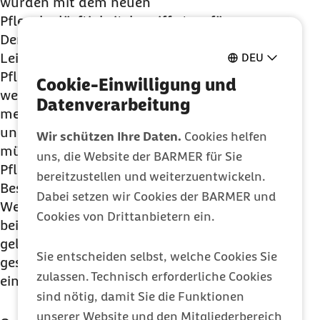
wurden mit dem neuen
Pflegebedürftigkeitsbegriff etwa für an
Demenz Erkrankte erstmals umfangreiche
Leistungen eingeführt. Dennoch muss die
DEU
Pflegeversorgung in den nächsten Jahren
Cookie-Einwilligung und
weiter ausgebaut werden. Dazu gehört, dass
Datenverarbeitung
mehr Fachkräfte als bisher neu gewonnen
und langfristig in der Pflege gehalten werden
Wir schützen Ihre Daten.
Cookies helfen
müssen. Die Digitalisierung muss auch im
uns, die Website der BARMER für Sie
Pflegebereich weiter ausgebaut werden,
bereitzustellen und weiterzuentwickeln.
Beschäftigte benötigen eine digitale
Dabei setzen wir Cookies der BARMER und
Weiterbildung. Dies kann nicht durch die
Cookies von Drittanbietern ein.
beitragsfinanzierte Pflegeversicherung allein
gelingen. Daher sind eine
Sie entscheiden selbst, welche Cookies Sie
gesamtgesellschaftliche Anstrengung und
zulassen. Technisch erforderliche Cookies
eine breitere Einnahmebasis unerlässlich.
sind nötig, damit Sie die Funktionen
unserer Website und den Mitgliederbereich