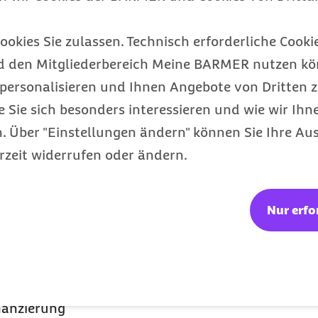
ookies Sie zulassen. Technisch erforderliche Cookie
d den Mitgliederbereich Meine BARMER nutzen kön
personalisieren und Ihnen Angebote von Dritten z
ist laut
e Sie sich besonders interessieren und wie wir Ihn
nur durch eine
 Über "Einstellungen ändern" können Sie Ihre Aus
 und der
rzeit widerrufen oder ändern.
nanzen der
iel die gestuften
Nur erfo
onären Einrichtungen
iträge für pflegende
 Pflege durch Angehörige
zentraler Wichtigkeit.
nanzierung