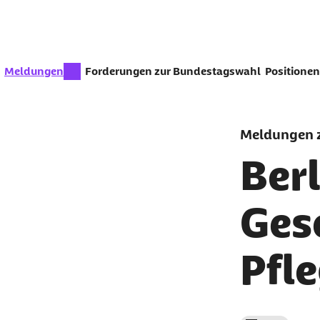
Zum Seiteninhalt springen
zur Zeit aktiv:
Meldungen
Forderungen zur Bundestagswahl
Positionen
Meldungen z
Ber
Ges
Pfl