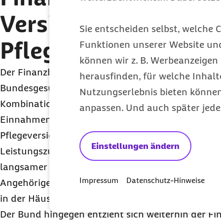
Versicherten und
Sie entscheiden selbst, welche C
Pflegebedürftigen
Funktionen unserer Website un
können wir z. B. Werbeanzeigen 
Der Finanzbedarf der sozialen Pflegeversicherung 
herausfinden, für welche Inhalt
Bundesgesundheitsministerium so hoch, dass er 
Nutzungserlebnis bieten können.
Kombination von Maßnahmen auf der Ausgaben-
anpassen. Und auch später jede
Einnahmenseite gedeckt werden kann. Um die Fi
Pflegeversicherung zu entlasten, sollen zum Beisp
Einstellungen ändern
Leistungszuschläge für Pflegebedürftige in stati
langsamer steigen und die Rentenversicherungsbe
Impressum
Datenschutz-Hinweise
Angehörige gekürzt werden. Die Absicherung von
in der Häuslichkeit ist sozial und ökonomisch von 
Der Bund hingegen entzieht sich weiterhin der Fi