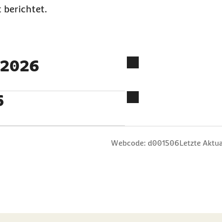
 berichtet.
i 2026
6
n
 Sterne
ng: 3 Sterne
ertung: 4 Sterne
 Bewertung: 5 Sterne
Webcode: d001506
Letzte Aktua