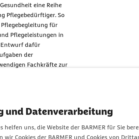
Gesundheit eine Reihe
g Pflegebedürftiger. So
 Pflegebegleitung für
und Pflegeleistungen in
m Entwurf dafür
ufgaben der
wendigen Fachkräfte zur
Einbindung der
amit mögliche weitere
tragsmitteln. Den
 Pflegebedürftigen über
g und Datenverarbeitung
ionen über die
 zu stellen.
s helfen uns, die Website der BARMER für Sie bere
ng von
en wir Cookies der BARMER und Cookies von Drittan