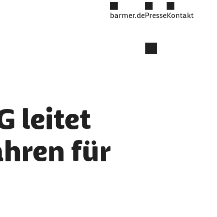
barmer.de
Presse
Kontakt
 leitet
hren für