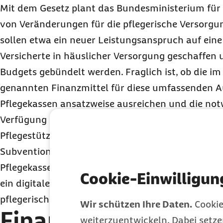
Mit dem Gesetz plant das Bundesministerium für 
von Veränderungen für die pflegerische Versorgun
sollen etwa ein neuer Leistungsanspruch auf eine
Versicherte in häuslicher Versorgung geschaffen 
Budgets gebündelt werden. Fraglich ist, ob die i
genannten Finanzmittel für diese umfassenden A
Pflegekassen ansatzweise ausreichen und die not
Verfügung stehen. Kritisch ist mit der geplanten 
Pflegestützpunkte in die Pflegebegleitung eine d
Subventionierung von Parallelstrukturen aus Bei
Pflegekassen wird zudem die Aufgabe übertragen,
Cookie-Einwilligun
ein digitales Pflege-Cockpit umfassende Informat
pflegerischen Versorgungsangebote zur Verfügung
Wir schützen Ihre Daten.
Cookie
Finanzielle Belastu
weiterzuentwickeln. Dabei setz