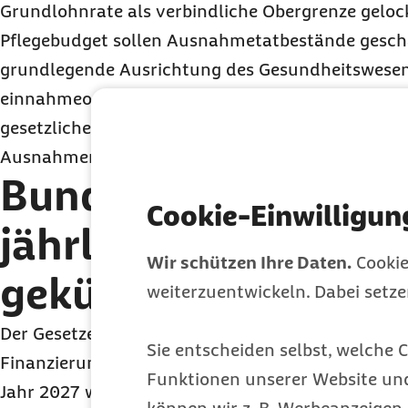
Grundlohnrate als verbindliche Obergrenze geloc
Pflegebudget sollen Ausnahmetatbestände gescha
grundlegende Ausrichtung des Gesundheitswesens
einnahmeorientierten Ausgabenpolitik ist jedoch
gesetzliche Krankenversicherung als System finanzi
Ausnahmen dürfen dieses Vorhaben nicht gefähr
Bundeszuschuss wi
Cookie-Einwilligun
jährlich zwei Millia
Wir schützen Ihre Daten.
Cookie
gekürzt
weiterzuentwickeln. Dabei setz
Der Gesetzentwurf sieht vor, dass der Bund sich i
Sie entscheiden selbst, welche C
Finanzierung der Grundsicherungsempfänger etwas
Funktionen unserer Website un
Jahr 2027 werden dafür zunächst 250 Millionen 