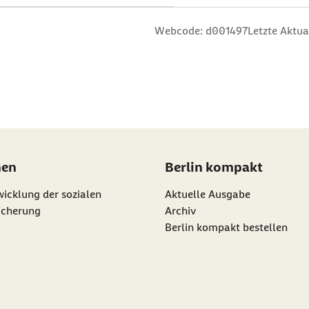
n
 Sterne
ng: 3 Sterne
ertung: 4 Sterne
 Bewertung: 5 Sterne
Webcode: d001497
Letzte Aktua
nen
Berlin kompakt
icklung der sozialen
Aktuelle Ausgabe
icherung
Archiv
Berlin kompakt bestellen