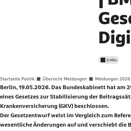
Ges
Digi
2 Min
Lesedauer wenig
Sie befinden sich hier:
Startseite Politik
Übersicht Meldungen
Meldungen 2026
Berlin, 19.05.2026. Das Bundeskabinett hat am 
eines Gesetzes zur Stabilisierung der Beitragssät
Krankenversicherung (GKV) beschlossen.
Der Gesetzentwurf weist im Vergleich zum Refer
wesentliche Änderungen auf und verschiebt die 