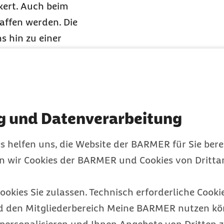
kert. Auch beim
ffen werden. Die
 hin zu einer
 entscheidend, um die
ell zu stabilisieren.
den.
rd um
g und Datenverarbeitung
rden Euro
s helfen uns, die Website der BARMER für Sie bere
en wir Cookies der BARMER und Cookies von Drittan
n Zukunft an der
ookies Sie zulassen. Technisch erforderliche Cookie
 stärker beteiligt. Im
d den Mitgliederbereich Meine BARMER nutzen kön
Euro mehr an