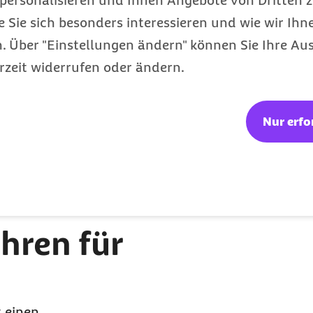
personalisieren und Ihnen Angebote von Dritten z
 eine Summe von zwei
e Sie sich besonders interessieren und wie wir Ihn
 Bundeszuschuss zur
 Über "Einstellungen ändern" können Sie Ihre Aus
stungen der GKV um zwei
rzeit widerrufen oder ändern.
h damit weiterhin seinen
remder Leistungen der
die Steuermittel
Nur erfo
n kompakt:
hren für
 einen