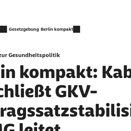
Gesetzgebung
Berlin kompakt
ur Gesundheitspolitik
lin kompakt: Kab
chließt GKV-
tragssatzstabili
G leitet