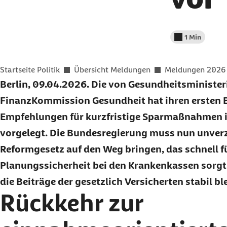
1 Min
Lesedauer wenig
Sie befinden sich hier:
Startseite Politik
Übersicht Meldungen
Meldungen 2026
Berlin, 09.04.2026. Die von Gesundheitsministe
FinanzKommission Gesundheit hat ihren ersten B
Empfehlungen für kurzfristige Sparmaßnahmen
vorgelegt. Die Bundesregierung muss nun unverz
Reformgesetz auf den Weg bringen, das schnell fü
Planungssicherheit bei den Krankenkassen sorgt 
die Beiträge der gesetzlich Versicherten stabil bl
Rückkehr zur