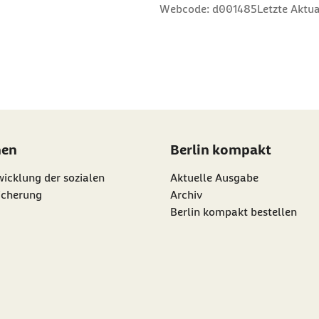
n
 Sterne
ng: 3 Sterne
ertung: 4 Sterne
 Bewertung: 5 Sterne
Webcode: d001485
Letzte Aktua
nen
Berlin kompakt
icklung der sozialen
Aktuelle Ausgabe
icherung
Archiv
Berlin kompakt bestellen