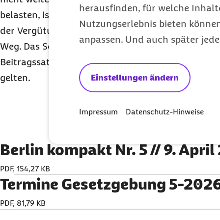
herausfinden, für welche Inhalt
belasten, ist die von der Kommission vorgeschla
Nutzungserlebnis bieten können.
der Vergütungsanstiege in allen Leistungsbereiche
anpassen. Und auch später jede
Weg. Das Sozialgesetzbuch beinhaltet den Grunds
Beitragssatzstabilität, dieser muss für alle Leist
gelten.
Einstellungen ändern
Impressum
Datenschutz-Hinweise
Berlin kompakt Nr. 5 // 9. Apri
PDF, 154,27 KB
Termine Gesetzgebung 5-202
PDF, 81,79 KB