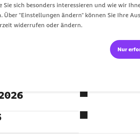
e Sie sich besonders interessieren und wie wir Ihn
gene globale Begrenzung
 Über "Einstellungen ändern" können Sie Ihre Aus
n der einzig richtige
rzeit widerrufen oder ändern.
atz der
ungsbereiche wieder
Nur erfo
l 2026
6