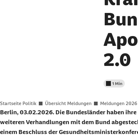
Bun
Apo
2.0
1 Min
Lesedauer wenig
Sie befinden sich hier:
Startseite Politik
Übersicht Meldungen
Meldungen 2026
Berlin, 03.02.2026. Die Bundesländer haben ihre S
weiteren Verhandlungen mit dem Bund abgesteckt
einem Beschluss der Gesundheitsministerkonfe