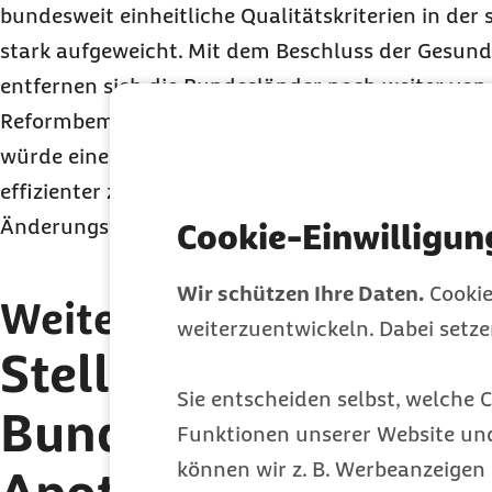
bundesweit einheitliche Qualitätskriterien in der
stark aufgeweicht. Mit dem Beschluss der Gesund
entfernen sich die Bundesländer noch weiter von
Reformbemühungen für eine moderne Krankenha
würde eine Chance vertan, die medizinische Vers
effizienter zu gestalten. Berlin kompakt berichtet
Änderungsvorschläge der Länder.
Cookie-Einwilligun
Wir schützen Ihre Daten.
Cookie
Weitere Themen des New
weiterzuentwickeln. Dabei setz
Stellungnahme des
Sie entscheiden selbst, welche C
Bundesrats zur
Funktionen unserer Website un
können wir z. B. Werbeanzeigen 