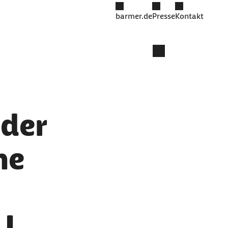
barmer.de
Presse
Kontakt
nder
he
|