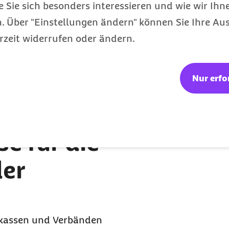
e Sie sich besonders interessieren und wie wir Ihn
 Über "Einstellungen ändern" können Sie Ihre Aus
 Weiterentwicklung der
rzeit widerrufen oder ändern.
fangreiche Änderungen
dem Gesetz geplante
iterten
Nur erfo
theker. Jedoch ist zu
ngen weitgehend
e für die
der
nkassen und Verbänden