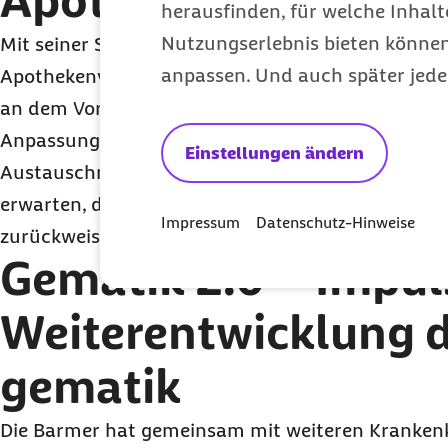
Apothekenreform
herausfinden, für welche Inhalt
Nutzungserlebnis bieten können.
Mit seiner Stellungnahme zum Gesetzentwurf zur
anpassen. Und auch später jede
Apothekenversorgung fordert der Bundesrat um
an dem Vorhaben. Diese zielen etwa auf die mit 
Anpassung der Apothekenvergütung und die erwe
Einstellungen ändern
Austauschmöglichkeiten bei Arzneimitteln für Apo
erwarten, dass die Bundesregierung die Forderu
Impressum
Datenschutz-Hinweise
zurückweisen wird.
Gematik 2.0 – Impuls
Weiterentwicklung 
gematik
Die Barmer hat gemeinsam mit weiteren Kranke