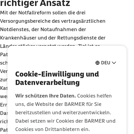
richtiger Ansatz
Mit der Notfallreform sollen die drei
Versorgungsbereiche des vertragsärztlichen
Notdienstes, der Notaufnahmen der
Krankenhäuser und der Rettungsdienste der
Länder stärker vernetzt werden. Ziel ist es,
Patientinnen und Patienten im Notfall
DEU
schnellstmöglich in die medizinisch geeignete
Versorgungebene steuern zu können. Dazu soll
Cookie-Einwilligung und
zunächst die notdienstliche Akutversorgung der
Datenverarbeitung
Kassenärztlichen Vereinigungen (
KV
) ausgebaut
Wir schützen Ihre Daten.
Cookies helfen
werden – mit telefonischer und digitaler
uns, die Website der BARMER für Sie
Erreichbarkeit rund um die Uhr.
bereitzustellen und weiterzuentwickeln.
Das Vorhaben der Bundesregierung geht in die
Dabei setzen wir Cookies der BARMER und
richtige Richtung, denn Patientinnen und
Cookies von Drittanbietern ein.
Patienten mit ambulantem Behandlungsbedarf