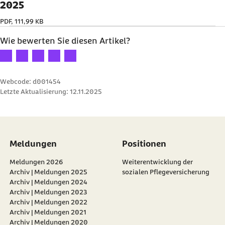
2025
PDF, 111,99 KB
Wie bewerten Sie diesen Artikel?
Ihre Bewertung: 1 Stern
Ihre Bewertung: 2 Sterne
Ihre Bewertung: 3 Sterne
Ihre Bewertung: 4 Sterne
Ihre Bewertung: 5 Sterne
Webcode: d001454
Letzte Aktualisierung:
12.11.2025
Meldungen
Positionen
Meldungen 2026
Weiterentwicklung der
Archiv | Meldungen 2025
sozialen Pflegeversicherung
Archiv | Meldungen 2024
Archiv | Meldungen 2023
Archiv | Meldungen 2022
Archiv | Meldungen 2021
Archiv | Meldungen 2020