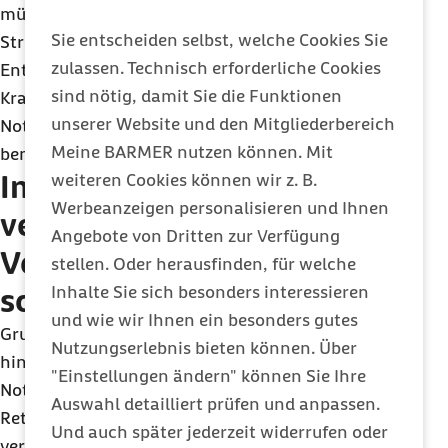
müssen vorrangig in den vertragsärztlichen
Sie entscheiden selbst, welche Cookies Sie
Strukturen versorgt werden. Das trägt zur
zulassen. Technisch erforderliche Cookies
Entlastung der Notfallaufnahmen der
sind nötig, damit Sie die Funktionen
Krankenhäuser bei, die für die Behandlung von
unserer Website und den Mitgliederbereich
Notfällen mit schwerwiegenden Erkrankungen
Meine BARMER nutzen können. Mit
benötigt werden.
Integrierte und digital
weiteren Cookies können wir z. B.
Werbeanzeigen personalisieren und Ihnen
vernetzte
Angebote von Dritten zur Verfügung
Versorgungsstrukturen nun
stellen. Oder herausfinden, für welche
Inhalte Sie sich besonders interessieren
schnell umsetzen
und wie wir Ihnen ein besonders gutes
Grundgedanke des neuen Gesetzes ist darüber
Nutzungserlebnis bieten können. Über
hinaus, integrierte Strukturen für die
"Einstellungen ändern" können Sie Ihre
Notfallversorgung zu schaffen. KVen und
Auswahl detailliert prüfen und anpassen.
Rettungsdienste der Länder sollen eng und digital
Und auch später jederzeit widerrufen oder
vernetzt zusammenarbeiten: Zunächst auf Ebene