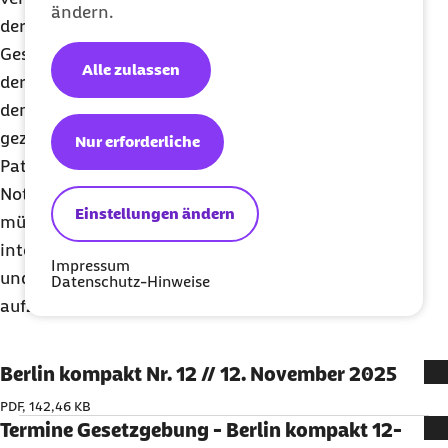
ändern.
der Leitstellen, hier ist ein gemeinsames
Gesundheitsleitsystem geplant, darüber hinaus bei
Alle zulassen
der Einrichtung von Integrierten Notfallzentren an
den Krankenhäusern. Damit ist die Chance für eine
gezielte Steuerung von Patientinnen und
Nur erforderliche
Patienten in die für sie notwendige
Notfallversorgung gegeben. Bund und Länder
Einstellungen ändern
müssen diese Chance jetzt nutzen, um moderne,
integrierte und auf die Bedarfe der Patientinnen
Impressum
und Patienten ausgerichtete Strukturen
Datenschutz-Hinweise
aufzubauen.
Berlin kompakt Nr. 12 // 12. November 2025
PDF, 142,46 KB
Termine Gesetzgebung - Berlin kompakt 12-