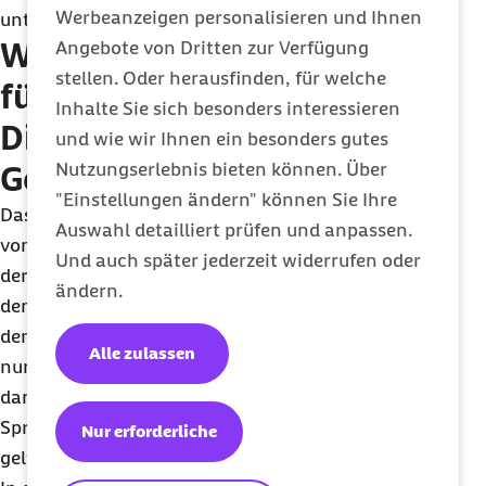
Werbeanzeigen personalisieren und Ihnen
unterbreiten zu können.
Weitgehende Änderungen
Angebote von Dritten zur Verfügung
stellen. Oder herausfinden, für welche
für Videosprechstunde und
Inhalte Sie sich besonders interessieren
Digitale
und wie wir Ihnen ein besonders gutes
Nutzungserlebnis bieten können. Über
Gesundheitsanwendungen
"Einstellungen ändern" können Sie Ihre
Das
DigiG
sieht vor, dass die derzeitige Begrenzung
Auswahl detailliert prüfen und anpassen.
von Videosprechstunden auf maximal 30 Prozent
Und auch später jederzeit widerrufen oder
der ärztlichen Arbeitszeit entfällt. Dies ist richtig,
ändern.
denn Online-Sprechstunden können gerade auf
dem Land weite Wege ersparen. Die Nutzung wird
Alle zulassen
nun auch in der Psychotherapie möglich sein und
damit auch für die psychotherapeutische
Sprechstunde sowie für probatorische Sitzungen
Nur erforderliche
gelten.