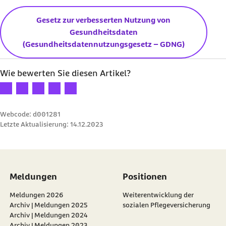
Gesetz zur verbesserten Nutzung von
Gesundheitsdaten
(Gesundheitsdatennutzungsgesetz – GDNG)
Wie bewerten Sie diesen Artikel?
Ihre Bewertung: 1 Stern
Ihre Bewertung: 2 Sterne
Ihre Bewertung: 3 Sterne
Ihre Bewertung: 4 Sterne
Ihre Bewertung: 5 Sterne
Webcode: d001281
Letzte Aktualisierung:
14.12.2023
Meldungen
Positionen
Meldungen 2026
Weiterentwicklung der
Archiv | Meldungen 2025
sozialen Pflegeversicherung
Archiv | Meldungen 2024
Archiv | Meldungen 2023