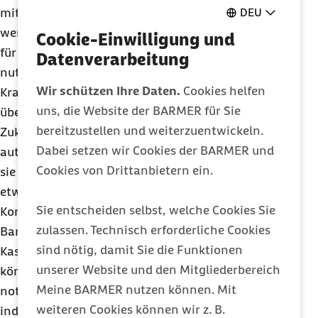
DEU
miteinander verknüpft werden. Darüber hinaus
werden die pseudonymisierten Daten aus der ePA
Cookie-Einwilligung und
für gemeinwohlorientierte Forschungszwecke
Datenverarbeitung
nutzbar gemacht.
Wir schützen Ihre Daten.
Cookies helfen
Kranken- und Pflegekassen verfügen bereits heute
uns, die Website der BARMER für Sie
über die Routinedaten ihrer Versicherten, in
bereitzustellen und weiterzuentwickeln.
Zukunft dürfen die Kassen diese Daten nun auch
Dabei setzen wir Cookies der BARMER und
automatisiert verarbeiten und nutzen. So können
Cookies von Drittanbietern ein.
sie ihren Versicherten künftig in der ePA Hinweise
etwa auf mögliche Arzneimittel-
Sie entscheiden selbst, welche Cookies Sie
Kontraindikationen geben. Eine aus Sicht der
zulassen. Technisch erforderliche Cookies
Barmer insgesamt sinnvolle Regelung, mit der die
sind nötig, damit Sie die Funktionen
Kassen ihre Versicherten noch besser betreuen
unserer Website und den Mitgliederbereich
können. Dabei brauchen die Kassen jedoch die
Meine BARMER nutzen können. Mit
notwendigen Freiheiten, um passende,
weiteren Cookies können wir z. B.
individualisierte Versorgungsangebote