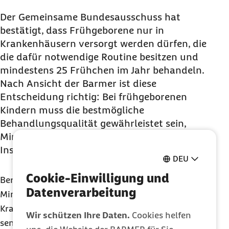
Der Gemeinsame Bundesausschuss hat
bestätigt, dass Frühgeborene nur in
Krankenhäusern versorgt werden dürfen, die
die dafür notwendige Routine besitzen und
mindestens 25 Frühchen im Jahr behandeln.
Nach Ansicht der Barmer ist diese
Entscheidung richtig: Bei frühgeborenen
Kindern muss die bestmögliche
Behandlungsqualität gewährleistet sein,
Mindestmengen sind dafür das richtige
Instrument.
DEU
Cookie-Einwilligung und
Berlin, 21.07.2023 – Es ist erwiesen, dass
Datenverarbeitung
Mindestmengen für Behandlungen im
Krankenhaus das Risiko für Komplikationen
Wir schützen Ihre Daten.
Cookies helfen
senken. Haben Ärztinnen und Ärzte Routine und