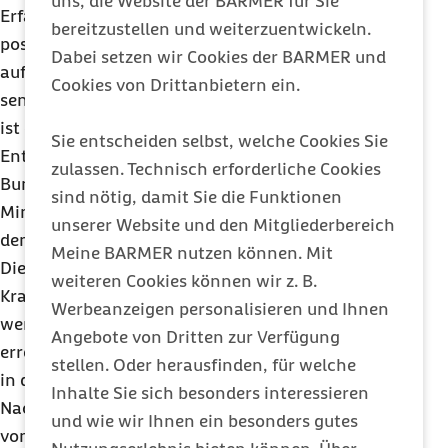
uns, die Website der BARMER für Sie
Erfahrung bei operativen Eingriffen, wirkt sich dies
bereitzustellen und weiterzuentwickeln.
positiv auf die Behandlungsergebnisse und damit
Dabei setzen wir Cookies der BARMER und
auf die Patientensicherheit aus. Auch in dem
Cookies von Drittanbietern ein.
sensiblen Bereich der Frühgeborenenversorgung
ist die Evidenz eindeutig. Deshalb ist die heutige
Sie entscheiden selbst, welche Cookies Sie
Entscheidung des Gemeinsamen
zulassen. Technisch erforderliche Cookies
Bundesausschusses, an der Anhebung der
sind nötig, damit Sie die Funktionen
Mindestmenge auf 25 Behandlungen pro Jahr ab
unserer Website und den Mitgliederbereich
dem 1. Januar 2024 festzuhalten, notwendig.
Meine BARMER nutzen können. Mit
Die Mindestmengenregelung sieht vor, dass
weiteren Cookies können wir z. B.
Krankenhäuser Leistungen nicht erbringen dürfen,
Werbeanzeigen personalisieren und Ihnen
wenn sie eine festgelegte Mindestmenge nicht
Angebote von Dritten zur Verfügung
erreichen. Die gesetzlichen Krankenkassen dürfen
stellen. Oder herausfinden, für welche
in diesem Fall diese Leistungen nicht vergüten.
Inhalte Sie sich besonders interessieren
Nach Auffassung der Barmer müssen Ausnahmen
und wie wir Ihnen ein besonders gutes
von Mindestmengenregelungen auf ein Minimum