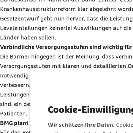
Krankenhausstrukturreform klar abgelehnt word
Gesetzentwurf geht nun hervor, dass die Leistun
Leveleinteilungen keinerlei Auswirkungen auf die
Länder haben sollen.
Verbindliche Versorgungsstufen sind wichtig für
Die Barmer hingegen ist der Meinung, dass verbin
Versorgungsstufen mit klaren und detaillierten 
notwendig sind, um die Qualität der Krankenhau
verbessern. Bei der Anwendung von Leveln würde
Leistungen erbringen, für die sie personell und t
sind, ein deutlicher Gewinn für die Sicherheit vo
Cookie-Einwilligun
Patienten.
BMG plant Eingriff in die Arbeit der gemeinsame
Wir schützen Ihre Daten.
Cookie
Für den Betrieb des geplanten Transparenzverzeic