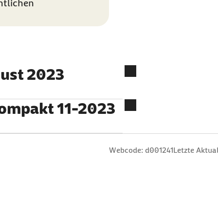
ntlichen
gust 2023
kompakt 11-2023
n
 Sterne
ng: 3 Sterne
ertung: 4 Sterne
 Bewertung: 5 Sterne
Webcode: d001241
Letzte Aktual