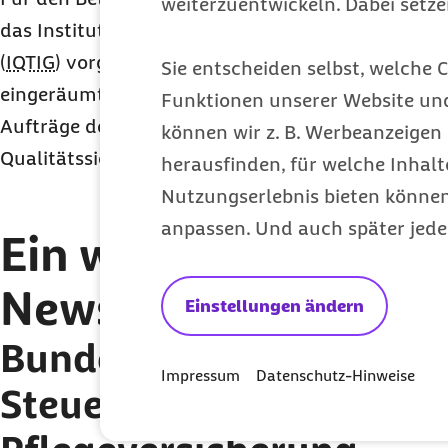
weiterzuentwickeln. Dabei setz
das Institut für Qualitätssicherung und Transpa
(
IQTIG
) vorgesehen. Dabei wird der Arbeit am Regis
Sie entscheiden selbst, welche C
eingeräumt. Es ist zu befürchten, dass dadurch wi
Funktionen unserer Website un
Aufträge des Gemeinsamen Bundesausschusses an 
können wir z. B. Werbeanzeigen 
Qualitätssicherung in den Hintergrund rücken.
herausfinden, für welche Inhalt
Nutzungserlebnis bieten können.
anpassen. Und auch später jede
Ein weiteres Thema 
Newsletters:
Einstellungen ändern
Bundesregierung streich
Impressum
Datenschutz-Hinweise
Steuerzuschuss für