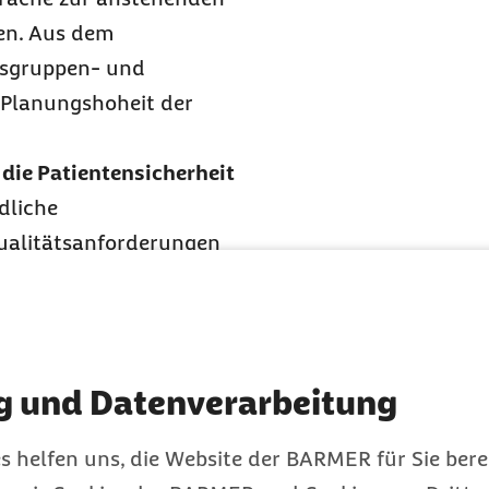
en. Aus dem
gsgruppen- und
 Planungshoheit der
 die Patientensicherheit
dliche
Qualitätsanforderungen
sversorgung zu
n Krankenhäuser nur die
echnisch ausgestattet
n Patientinnen und
g und Datenverarbeitung
n Selbstverwaltung
s helfen uns, die Website der BARMER für Sie bere
hnisses ist im Entwurf