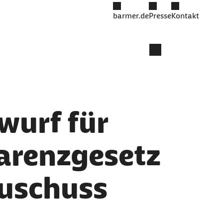
barmer.de
Presse
Kontakt
wurf für
arenzgesetz
zuschuss