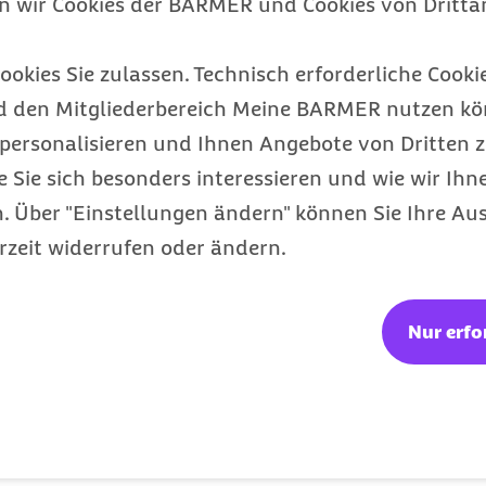
en wir Cookies der BARMER und Cookies von Drittan
renz im Gesundheitswesen
ter absolute Priorität
ookies Sie zulassen. Technisch erforderliche Cookie
chtige gesetzliche
d den Mitgliederbereich Meine BARMER nutzen kön
sein Institut zur
personalisieren und Ihnen Angebote von Dritten z
e Sie sich besonders interessieren und wie wir Ihn
 Über "Einstellungen ändern" können Sie Ihre Aus
rzeit widerrufen oder ändern.
des
Nur erfo
t