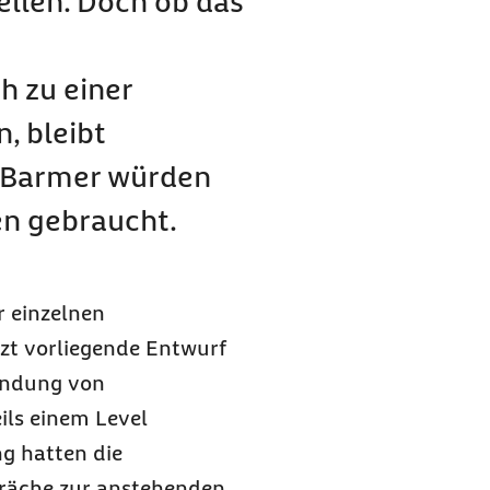
ellen. Doch ob das
 zu einer
, bleibt
r Barmer würden
en gebraucht.
r einzelnen
tzt vorliegende Entwurf
endung von
ils einem Level
g hatten die
räche zur anstehenden