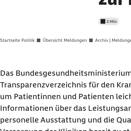
2 Min
Lesedauer wenig
Sie befinden sich hier:
Startseite Politik
Übersicht Meldungen
Archiv | Meldun
Das Bundesgesundheitsministerium 
Transparenzverzeichnis für den Kr
um Patientinnen und Patienten leic
Informationen über das Leistungsan
personelle Ausstattung und die Qual