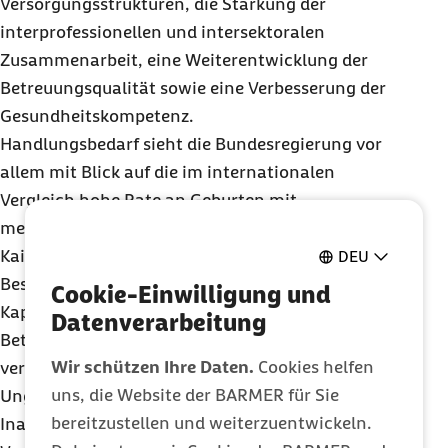
Versorgungsstrukturen, die Stärkung der
interprofessionellen und intersektoralen
Zusammenarbeit, eine Weiterentwicklung der
Betreuungsqualität sowie eine Verbesserung der
Gesundheitskompetenz.
Handlungsbedarf sieht die Bundesregierung vor
allem mit Blick auf die im internationalen
Vergleich hohe Rate an Geburten mit
medizinischen Interventionen, wozu auch
Kaiserschnitte gehören. Ebenso sei die Zahl der
DEU
Beschwerden über unzureichende geburtshilfliche
Cookie-Einwilligung und
Kapazitäten und über die Versorgung und
Datenverarbeitung
Betreuung vor, unter und nach der Geburt,
Wir schützen Ihre Daten.
Cookies helfen
vergleichsweise hoch. Weiterhin bestünden soziale
uns, die Website der BARMER für Sie
Ungleichheiten im Zugang und der
bereitzustellen und weiterzuentwickeln.
Inanspruchnahme einer bedarfsgerechten