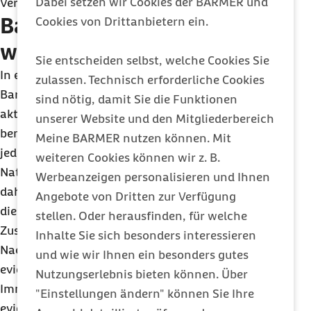
Dabei setzen wir Cookies der BARMER und
Versorgung.
Barmer fordert Aufnahme
Cookies von Drittanbietern ein.
weiterer Handlungsfelder
Sie entscheiden selbst, welche Cookies Sie
In einer aktuellen Stellungnahme erkennt die
zulassen. Technisch erforderliche Cookies
Barmer an, dass der Aktionsplan wichtige Ziele der
sind nötig, damit Sie die Funktionen
aktuellen Versorgungssituation in Deutschland
unserer Website und den Mitgliederbereich
benennt. Bedeutende Handlungsfelder fehlen
Meine BARMER nutzen können. Mit
jedoch: Für eine konsequente Umsetzung des
weiteren Cookies können wir z. B.
Nationalen Gesundheitsziels fordert die Barmer
Werbeanzeigen personalisieren und Ihnen
daher eine Reihe von Ergänzungen. Hierzu gehört
Angebote von Dritten zur Verfügung
die Förderung der interprofessionellen
stellen. Oder herausfinden, für welche
Zusammenarbeit sowohl in der Vor- und
Inhalte Sie sich besonders interessieren
Nachsorge als auch im Kreißsaal. Auch müsse die
und wie wir Ihnen ein besonders gutes
evidenzbasierte Versorgung gestärkt werden.
Nutzungserlebnis bieten können. Über
Immer noch würde eine Vielzahl von nicht
"Einstellungen ändern" können Sie Ihre
evidenzbasierten individuellen