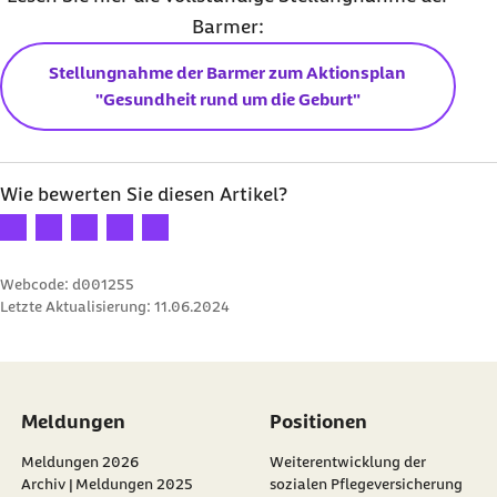
Barmer:
Stellungnahme der Barmer zum Aktionsplan
"Gesundheit rund um die Geburt"
Wie bewerten Sie diesen Artikel?
Ihre Bewertung: 1 Stern
Ihre Bewertung: 2 Sterne
Ihre Bewertung: 3 Sterne
Ihre Bewertung: 4 Sterne
Ihre Bewertung: 5 Sterne
Webcode: d001255
Letzte Aktualisierung:
11.06.2024
Meldungen
Positionen
Meldungen 2026
Weiterentwicklung der
Archiv | Meldungen 2025
sozialen Pflegeversicherung