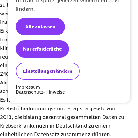
Und auch später jederzeit widerrufen oder
zu liefernde epidemiologische Datensatz um
ändern.
weitere Daten der klinischen Krebsregistrierung,
insbesondere zur Therapie und zum Verlauf der
Alle zulassen
Erkrankung, erweitert werden.
In einem zweiten Schritt ist vorgesehen, die
klinischen Krebsregisterdaten anlassbezogen und
Nur erforderliche
registerübergreifend zusammenzuführen und
einen Datenverbund der Krebsregister mit dem
Einstellungen ändern
ZfKD
und klinisch-wissenschaftlich tätigen
Akteuren aus Versorgung und Forschung zu
Impressum
schaffen.
Datenschutz-Hinweise
Es ist wichtig, in Ergänzung zum
Krebsfrüherkennungs- und -registergesetz von
2013, die bislang dezentral gesammelten Daten zu
Krebserkrankungen in Deutschland zu einem
einheitlichen Datensatz zusammenzuführen.