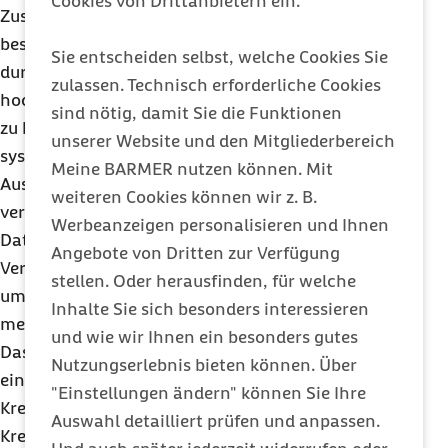
Cookies von Drittanbietern ein.
Zusammenführung von Krebsregisterdaten
beschlossen. Die Bundesregierung erhofft sich
Sie entscheiden selbst, welche Cookies Sie
durch die Zusammenlegung „qualitativ
zulassen. Technisch erforderliche Cookies
hochwertige bundesweit verfügbare Registerdaten
sind nötig, damit Sie die Funktionen
zu klinischen Behandlungsverläufen, die für eine
unserer Website und den Mitgliederbereich
systematische, patientenübergreifende
Meine BARMER nutzen können. Mit
Auswertung von Krankheitsauftreten und -
weiteren Cookies können wir z. B.
verläufen“ herangezogen werden können. Die
Werbeanzeigen personalisieren und Ihnen
Daten sollen zudem im Bereich der
Angebote von Dritten zur Verfügung
Versorgungsforschung genutzt werden können,
stellen. Oder herausfinden, für welche
um die Wirksamkeit und den Nutzen von
Inhalte Sie sich besonders interessieren
medizinischen Therapien zu analysieren.
und wie wir Ihnen ein besonders gutes
Das Gesetz sieht ein zweistufiges Verfahren vor: In
Nutzungserlebnis bieten können. Über
einem ersten Schritt soll der von den
"Einstellungen ändern" können Sie Ihre
Krebsregistern der Länder an das Zentrum für
Auswahl detailliert prüfen und anpassen.
Krebsregisterdaten (
ZfKD
) am Robert Koch-Institut