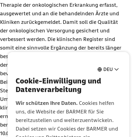
Therapie der onkologischen Erkrankung erfasst,
ausgewertet und an die behandelnden Ärzte und
Kliniken zurückgemeldet. Damit soll die Qualität
der onkologischen Versorgung gesichert und
verbessert werden. Die klinischen Register sind
somit eine sinnvolle Ergänzung der bereits länger
bestehenden epidemiologischen Krebsregister,
deren flächendeckende Registerdaten eher
DEU
bevölkerungsbezogene Analysen ermöglichen, zum
Cookie-Einwilligung und
Beispiel zur Häufigkeit von Krebserkrankungen,
Datenverarbeitung
Sterbe- und Überlebensraten.
Um eine bundesweite Zusammenführung der
Wir schützen Ihre Daten.
Cookies helfen
klinischen und epidemiologischen Daten zu
uns, die Website der BARMER für Sie
ermöglichen, wird eine gesetzliche Grundlage
bereitzustellen und weiterzuentwickeln.
benötigt. Dafür hat das Bundeskabinett am
Dabei setzen wir Cookies der BARMER und
10.02.2021 den Entwurf eines Gesetzes zur