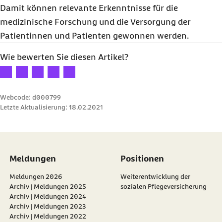
Damit können relevante Erkenntnisse für die
medizinische Forschung und die Versorgung der
Patientinnen und Patienten gewonnen werden.
Wie bewerten Sie diesen Artikel?
Ihre Bewertung: 1 Stern
Ihre Bewertung: 2 Sterne
Ihre Bewertung: 3 Sterne
Ihre Bewertung: 4 Sterne
Ihre Bewertung: 5 Sterne
Webcode: d000799
Letzte Aktualisierung:
18.02.2021
Meldungen
Positionen
Meldungen 2026
Weiterentwicklung der
Archiv | Meldungen 2025
sozialen Pflegeversicherung
Archiv | Meldungen 2024
Archiv | Meldungen 2023
Archiv | Meldungen 2022