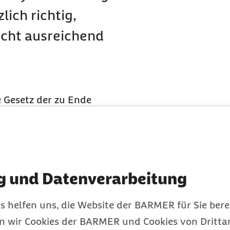
ich richtig,
icht ausreichend
e Gesetz der zu Ende
t. In Form von
ormmaßnahmen zur
, das am 11.06.2021 in
 zuletzt war strittig, ob
g und Datenverarbeitung
und Soziales auf eine
würden. Beschlossen
s helfen uns, die Website der BARMER für Sie bere
 Versorgungsverträge nur
en wir Cookies der BARMER und Cookies von Drittan