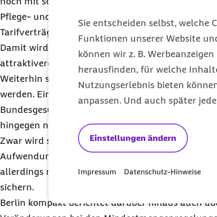
noch mit solchen Pflegeeinrichtungen abschließen
Pflege- und Betreuungskräften eine Entlohnung za
Sie entscheiden selbst, welche C
Tarifverträgen oder kirchlichen Arbeitsrechtsrege
Funktionen unserer Website un
Damit wird ein deutlicher Anreiz gesetzt, Pflegekr
können wir z. B. Werbeanzeigen 
attraktivere Löhne zu zahlen.
herausfinden, für welche Inhalt
Weiterhin sieht das
GVWG
vor, dass einzelne Pfle
Nutzungserlebnis bieten können.
werden. Eine generelle Dynamisierung – wie ursp
anpassen. Und auch später jede
Bundesgesundheitsministeriums für eine Pflegere
hingegen nicht geben.
Einstellungen ändern
Zwar wird sich der Bund ab 2022 mit einer Milliar
Aufwendungen der Sozialen Pflegeversicherung bet
allerdings nicht aus, um die Finanzierung der Pfl
Impressum
Datenschutz-Hinweise
sichern.
Berlin kompakt berichtet darüber hinaus auch üb