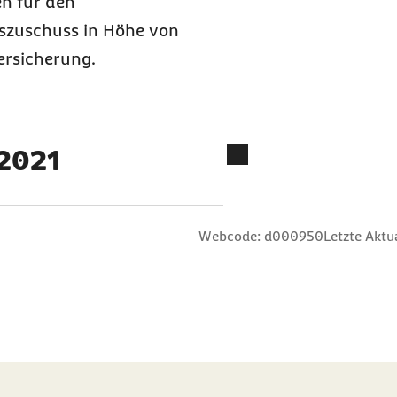
n für den
szuschuss in Höhe von
ersicherung.
 2021
n
 Sterne
ng: 3 Sterne
ertung: 4 Sterne
 Bewertung: 5 Sterne
Webcode: d000950
Letzte Aktu