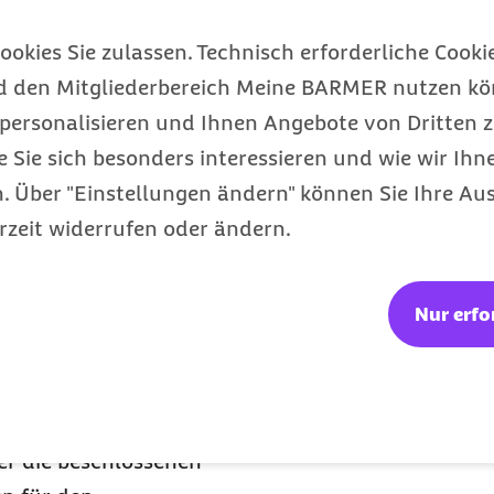
 dürfen, die ihren
hlen, die in
ookies Sie zulassen. Technisch erforderliche Cookie
lungen vereinbart ist.
d den Mitgliederbereich Meine BARMER nutzen kön
äften in der Altenpflege
personalisieren und Ihnen Angebote von Dritten z
e Sie sich besonders interessieren und wie wir Ihn
geleistungen erhöht
 Über "Einstellungen ändern" können Sie Ihre Aus
rünglich im Entwurf des
rzeit widerrufen oder ändern.
form geplant – wird es
Nur erfo
de Euro jährlich an den
eiligen. Dies reicht
egeversicherung zu
er die beschlossenen