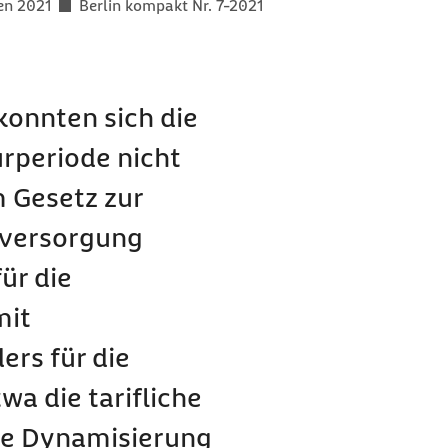
en 2021
Berlin kompakt Nr. 7-2021
konnten sich die
urperiode nicht
 Gesetz zur
sversorgung
ür die
mit
rs für die
a die tarifliche
die Dynamisierung