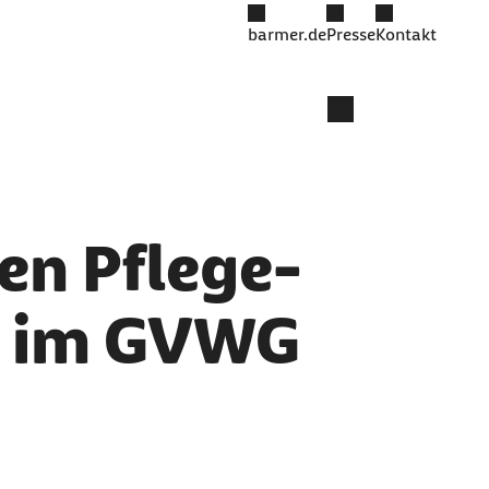
barmer.de
Presse
Kontakt
en Pflege-
 im GVWG