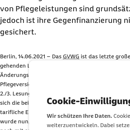
von Pflegeleistungen sind grundsätzl
jedoch ist ihre Gegenfinanzierung n
gesichert.
Berlin, 14.06.2021 – Das
GVWG
ist das letzte groß
gehenden Legislaturperiode im Bereich Gesundhei
Änderungsanträgen gelangten noch einige Ref
Pflegeversicherung in das große „Omnibus“-Gesetz
2./3. Lesung vom Bundestag beschlossen wurde. Bis
Cookie-Einwilligun
sich die beiden Ressorts Gesundheit sowie Arbeit 
tarifliche Entlohnung von Pflegekräften einigen 
Wir schützen Ihre Daten.
Cookie
wurde nun, dass Pflegekassen ab dem 01.09.2022
weiterzuentwickeln. Dabei setz