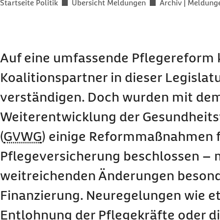
Sie befinden sich hier:
Startseite Politik
Übersicht Meldungen
Archiv | Meldung
Auf eine umfassende Pflegereform 
Koalitionspartner in dieser Legislat
verständigen. Doch wurden mit dem
Weiterentwicklung der Gesundheit
(
GVWG
) einige Reformmaßnahmen f
Pflegeversicherung beschlossen – 
weitreichenden Änderungen besonde
Finanzierung. Neuregelungen wie etw
Entlohnung der Pflegekräfte oder 