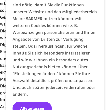
erbrachter Leistungen zu ermöglichen. Zugleich
sind nötig, damit Sie die Funktionen
soll der Ausbau multiprofessioneller, integrierter
unserer Website und den Mitgliederbereich
Gesundheits- und Notfallzentren gefördert
Meine BARMER nutzen können. Mit
werden.
weiteren Cookies können wir z. B.
Die zukünftigen Koalitionspartner setzen ein
Werbeanzeigen personalisieren und Ihnen
wichtiges Zeichen für den Ausbau der
Angebote von Dritten zur Verfügung
Digitalisierung. Durch die beschleunigte
stellen. Oder herausfinden, für welche
Einführung der elektronischen Patientenakte (
ePA
)
Inhalte Sie sich besonders interessieren
und die Umstellung auf ein
Opt-out
-Verfahren
und wie wir Ihnen ein besonders gutes
kann die Anzahl der Versicherten mit einer eigenen
Nutzungserlebnis bieten können. Über
ePA
erheblich vergrößert werden, so dass mehr
"Einstellungen ändern" können Sie Ihre
Menschen von den Vorteilen der
ePA
profitieren.
Auswahl detailliert prüfen und anpassen.
Die Vorhaben zur Pflege nehmen angesichts der
Und auch später jederzeit widerrufen oder
großen Herausforderungen zu Recht breiten Raum
ändern.
im Koalitionsvertrag ein. Die Verbesserung der
Arbeitsbedingungen für Pflegekräfte ist dringend
Alle zulassen