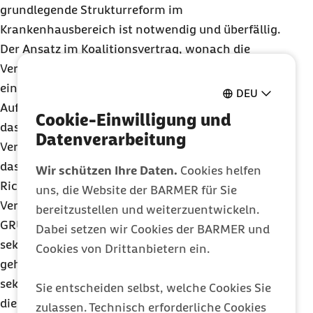
grundlegende Strukturreform im
Krankenhausbereich ist notwendig und überfällig.
Der Ansatz im Koalitionsvertrag, wonach die
Versorgungsstrukturen und ihre Finanzierung
einem gestuften Konzept folgen, ist nach
DEU
Auffassung der Barmer richtig. Dabei ist wichtig,
Cookie-Einwilligung und
dass zunächst die Krankenhausplanung nach
Datenverarbeitung
Versorgungsstufen erfolgt. Darauf aufbauend muss
das Vergütungssystem angepasst werden.
Wir schützen Ihre Daten.
Cookies helfen
Richtig sind auch die Schritte, die die
uns, die Website der BARMER für Sie
Vereinbarung zwischen SPD, BÜNDNIS 90/DIE
bereitzustellen und weiterzuentwickeln.
GRÜNEN und FDP für die Entwicklung von
Dabei setzen wir Cookies der BARMER und
sektorenübergreifenden Versorgungsstrukturen
Cookies von Drittanbietern ein.
gehen will. Hier wird die Grundlage für eine
sektorenübergreifende Vergütung geschaffen, um
Sie entscheiden selbst, welche Cookies Sie
die Ambulantisierung bislang unnötig stationär
zulassen. Technisch erforderliche Cookies