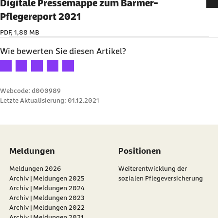
Digitale Pressemappe zum Barmer-
Pflegereport 2021
PDF, 1,88 MB
Wie bewerten Sie diesen Artikel?
Ihre Bewertung: 1 Stern
Ihre Bewertung: 2 Sterne
Ihre Bewertung: 3 Sterne
Ihre Bewertung: 4 Sterne
Ihre Bewertung: 5 Sterne
Webcode: d000989
Letzte Aktualisierung:
01.12.2021
Meldungen
Positionen
Meldungen 2026
Weiterentwicklung der
Archiv | Meldungen 2025
sozialen Pflegeversicherung
Archiv | Meldungen 2024
Archiv | Meldungen 2023
Archiv | Meldungen 2022
Archiv | Meldungen 2021