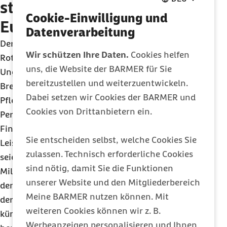
steigen auf 59 Milliarden
Cookie-Einwilligung und
Euro
Datenverarbeitung
Der Autor des Barmer-Pflegereports,
Prof.
Dr.
Heinz
Wir schützen Ihre Daten.
Cookies helfen
Rothgang vom SOCIUM – Forschungszentrum
uns, die Website der BARMER für Sie
Ungleichheit und Sozialpolitik an der Universität
bereitzustellen und weiterzuentwickeln.
Bremen, wies aufgrund der höheren Zahl an
Dabei setzen wir Cookies der BARMER und
Pflegebedürftigen und des zunehmenden
Cookies von Drittanbietern ein.
Personalbedarfs auf einen deutlich größeren
Finanzbedarf hin. Dieser werde ohne weitere
Sie entscheiden selbst, welche Cookies Sie
Leistungsverbesserungen, die gleichwohl nötig
zulassen. Technisch erforderliche Cookies
seien, von 49 Milliarden Euro im Jahr 2020 auf 59
sind nötig, damit Sie die Funktionen
Milliarden Euro bis zum Jahr 2030 steigen. „Neben
unserer Website und den Mitgliederbereich
den Herausforderungen bei der Finanzierung muss
Meine BARMER nutzen können. Mit
der Blick auch auf die Frage gerichtet werden, wer
weiteren Cookies können wir z. B.
künftig die Pflegebedürftigen betreuen soll. Bereits
Werbeanzeigen personalisieren und Ihnen