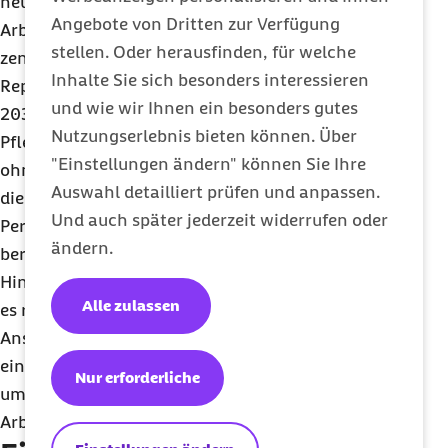
heute fehlen tausende Pflegekräfte. Den
Angebote von Dritten zur Verfügung
Arbeitskräftemangel zu bekämpfen, muss ein
stellen. Oder herausfinden, für welche
zentrales Anliegen werden“, so Rothgang. Den
Inhalte Sie sich besonders interessieren
Reportergebnissen zufolge fehlten bis zum Jahr
und wie wir Ihnen ein besonders gutes
2030 etwa 81.000 Pflegefachkräfte, 87.000
Nutzungserlebnis bieten können. Über
Pflegehilfskräfte mit und 14.000 Pflegehilfskräfte
"Einstellungen ändern" können Sie Ihre
ohne Ausbildung. Dabei sei im stationären Bereich
Auswahl detailliert prüfen und anpassen.
die vollständige Umsetzung des
Und auch später jederzeit widerrufen oder
Personalbemessungsverfahrens noch gar nicht
ändern.
berücksichtigt. Der Pflegeberuf müsse vor diesem
Hintergrund deutlich attraktiver werden. Daher sei
Alle zulassen
es richtig, geteilte Dienste abzuschaffen und den
Anspruch auf familienfreundliche Arbeitszeiten
einzuführen. Außerdem müsse mehr getan werden,
Nur erforderliche
um die Belastungen dieser enorm anstrengenden
Arbeit abzufedern.