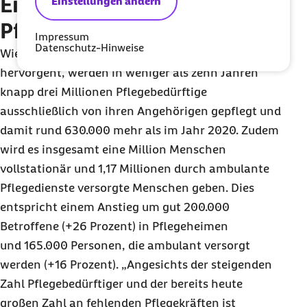
Eine Million
Einstellungen ändern
Pflegebedürftige in Heimen
Impressum
Datenschutz-Hinweise
Wie aus dem Barmer-Pflegereport weiter
hervorgeht, werden in weniger als zehn Jahren
knapp drei Millionen Pflegebedürftige
ausschließlich von ihren Angehörigen gepflegt und
damit rund 630.000 mehr als im Jahr 2020. Zudem
wird es insgesamt eine Million Menschen
vollstationär und 1,17 Millionen durch ambulante
Pflegedienste versorgte Menschen geben. Dies
entspricht einem Anstieg um gut 200.000
Betroffene (+26 Prozent) in Pflegeheimen
und 165.000 Personen, die ambulant versorgt
werden (+16 Prozent). „Angesichts der steigenden
Zahl Pflegebedürftiger und der bereits heute
großen Zahl an fehlenden Pflegekräften ist