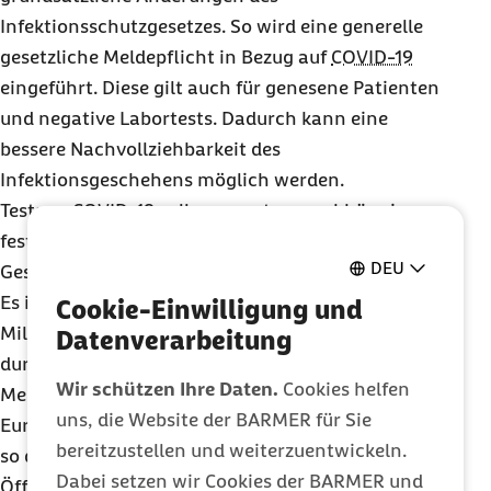
Infektionsschutzgesetzes. So wird eine generelle
gesetzliche Meldepflicht in Bezug auf
COVID-19
eingeführt. Diese gilt auch für genesene Patienten
und negative Labortests. Dadurch kann eine
bessere Nachvollziehbarkeit des
Infektionsgeschehens möglich werden.
Tests zu
COVID-19
sollen symptomunabhängig
fester Bestandteil des Leistungskatalogs der
DEU
Gesetzlichen Krankenversicherung (GKV) werden.
Es ist geplant, die Testkapazitäten auf 4,5
Cookie-Einwilligung und
Millionen Tests pro Woche auszuweiten. Allein
Datenverarbeitung
durch die Tests im ambulanten Bereich können
Wir schützen Ihre Daten.
Cookies helfen
Mehrausgaben in Höhe von bis zu 1,5 Milliarden
uns, die Website der BARMER für Sie
Euro monatlich auf die Krankenkassen zukommen,
bereitzustellen und weiterzuentwickeln.
so die Schätzung im Gesetzentwurf. Der
Dabei setzen wir Cookies der BARMER und
Öffentliche Gesundheitsdienst (ÖGD) soll alle Tests