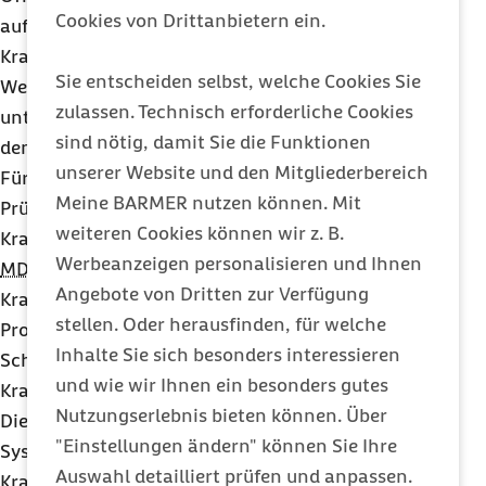
Cookies von Drittanbietern ein.
auf
COVID-19
gegenüber den gesetzlichen
Krankenkassen künftig abrechnen können.
Sie entscheiden selbst, welche Cookies Sie
Weitere wichtige Veränderungen sieht der Entwurf
zulassen. Technisch erforderliche Cookies
unter anderem im Krankenhausbereich sowie bei
sind nötig, damit Sie die Funktionen
den Präventionsleistungen vor:
unserer Website und den Mitgliederbereich
Für das Jahr 2021 wird eine quartalsbezogene
Meine BARMER nutzen können. Mit
Prüfquote für Abrechnungsprüfungen im
weiteren Cookies können wir z. B.
Krankenhaus festgelegt – diese war bereits im
Werbeanzeigen personalisieren und Ihnen
MDK
-Reformgesetz für das Jahr 2020 vorgesehen.
Angebote von Dritten zur Verfügung
Krankenkassen dürfen im Jahr 2021 bis zu 12,5
stellen. Oder herausfinden, für welche
Prozent der bei ihnen je Quartal eingegangenen
Inhalte Sie sich besonders interessieren
Schlussrechnungen für vollstationäre
und wie wir Ihnen ein besonders gutes
Krankenhausbehandlung durch den Medizinischen
Nutzungserlebnis bieten können. Über
Dienst (MD) prüfen lassen. Die Einführung des
"Einstellungen ändern" können Sie Ihre
Systems, in dem die Prüfquote eines
Auswahl detailliert prüfen und anpassen.
Krankenhauses und der mögliche Aufschlag auf