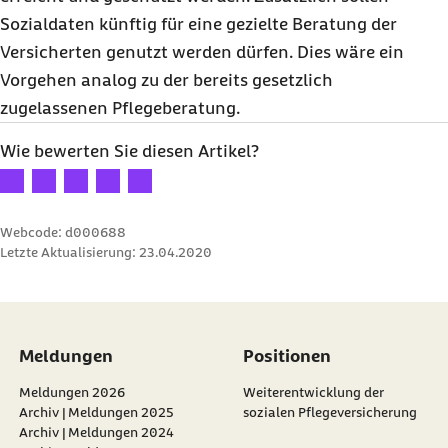
Sozialdaten künftig für eine gezielte Beratung der
Versicherten genutzt werden dürfen. Dies wäre ein
Vorgehen analog zu der bereits gesetzlich
zugelassenen Pflegeberatung.
Wie bewerten Sie diesen Artikel?
Ihre Bewertung: 1 Stern
Ihre Bewertung: 2 Sterne
Ihre Bewertung: 3 Sterne
Ihre Bewertung: 4 Sterne
Ihre Bewertung: 5 Sterne
Webcode: d000688
Letzte Aktualisierung:
23.04.2020
Meldungen
Positionen
Meldungen 2026
Weiterentwicklung der
Archiv | Meldungen 2025
sozialen Pflegeversicherung
Archiv | Meldungen 2024