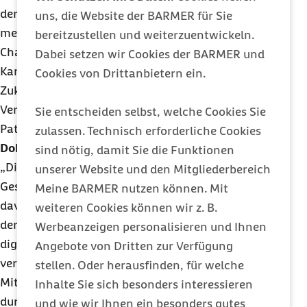
der erfolgreichen Forschung konsequent für die
uns, die Website der BARMER für Sie
medizinische Versorgung weiterzuentwickeln. Die
bereitzustellen und weiterzuentwickeln.
Charité hat deshalb einen Arbeitsbereich
Dabei setzen wir Cookies der BARMER und
Kardiovaskuläre Telemedizin eingerichtet. Für die
Cookies von Drittanbietern ein.
Zukunft hoffen wir, dass wir diese
Versorgungsmöglichkeit allen Patientinnen und
Sie entscheiden selbst, welche Cookies Sie
Patienten zugutekommen lassen können.“
zulassen. Technisch erforderliche Cookies
Doktor
Mani Rafii, Vorstandsmitglied der Barmer:
sind nötig, damit Sie die Funktionen
„Die Digitalisierung ist ein Megathema im
unserer Website und den Mitgliederbereich
Gesundheitswesen. Ein ganz wesentliches Element
Meine BARMER nutzen können. Mit
davon ist die Telemedizin. Die Partnerschaft mit
weiteren Cookies können wir z. B.
der Charité ist ein gelungenes Beispiel dafür, wie
Werbeanzeigen personalisieren und Ihnen
digitale Angebote bereits heute die Versorgung
Angebote von Dritten zur Verfügung
verbessern können. Die Telemedizin wird die enge
stellen. Oder herausfinden, für welche
Mitbetreuung von Herzinsuffizienz-Patienten
Inhalte Sie sich besonders interessieren
durch den behandelnden Arzt vor Ort nicht
und wie wir Ihnen ein besonders gutes