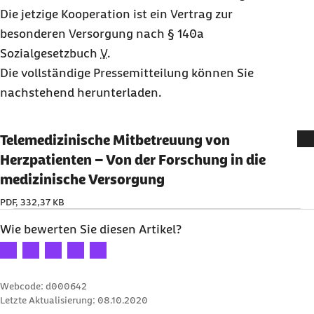
Die jetzige Kooperation ist ein Vertrag zur
besonderen Versorgung nach § 140a
Sozialgesetzbuch
V
.
Die vollständige Pressemitteilung können Sie
nachstehend herunterladen.
Telemedizinische Mitbetreuung von
Herzpatienten – Von der Forschung in die
medizinische Versorgung
PDF, 332,37 KB
Wie bewerten Sie diesen Artikel?
Ihre Bewertung: 1 Stern
Ihre Bewertung: 2 Sterne
Ihre Bewertung: 3 Sterne
Ihre Bewertung: 4 Sterne
Ihre Bewertung: 5 Sterne
Webcode: d000642
Letzte Aktualisierung:
08.10.2020