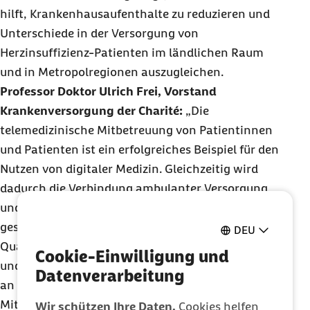
hilft, Krankenhausaufenthalte zu reduzieren und
Unterschiede in der Versorgung von
Herzinsuffizienz-Patienten im ländlichen Raum
und in Metropolregionen auszugleichen.
Professor Doktor Ulrich Frei, Vorstand
Krankenversorgung der Charité:
„Die
telemedizinische Mitbetreuung von Patientinnen
und Patienten ist ein erfolgreiches Beispiel für den
Nutzen von digitaler Medizin. Gleichzeitig wird
dadurch die Verbindung ambulanter Versorgung
und Einrichtungen der Maximalversorgung
gestärkt. Damit trägt Telemedizin dazu bei, die
DEU
Qualität der Patientenversorgung zu verbessern –
Cookie-Einwilligung und
und das unabhängig vom Wohnort. Wir sind stolz,
Datenverarbeitung
an der Charité das Konzept der telemedizinischen
Mitbetreuung von Herzinsuffizienz-Patienten von
Wir schützen Ihre Daten.
Cookies helfen