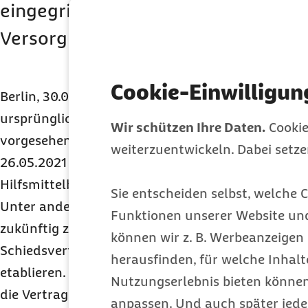
eingegriffen – ob daraus eine Verb
Versorgung der Patienten folgt, blei
Cookie-Einwilligun
Berlin, 30.04.2020 – Die Neuregelungen für den H
ursprünglich für das Medizinprodukte-
EU
-Anpas
Wir schützen Ihre Daten.
Cookie
vorgesehen – dieses tritt aufgrund der Corona-P
weiterzuentwickeln. Dabei setz
26.05.2021 in Kraft. Dies gilt allerdings nicht fü
Hilfsmittelbereich, sie werden vom
MPAnpG
entko
Sie entscheiden selbst, welche C
Unter anderem erhält das Bundesamt für Soziale
Funktionen unserer Website un
zukünftig zusätzliche Aufsichtsmittel. Es ist zude
können wir z. B. Werbeanzeigen 
Schiedsverfahren für Hilfsmittelanbieter und Kr
herausfinden, für welche Inhalt
etablieren. Dabei würde eine Schiedsperson künft
Nutzungserlebnis bieten können.
die Vertragspreise stellvertretend für die Vertrags
anpassen. Und auch später jede