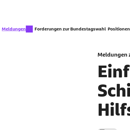
Zum Seiteninhalt springen
zur Zeit aktiv:
Meldungen
Forderungen zur Bundestagswahl
Positionen
Meldungen z
Ein
Sch
Hilf