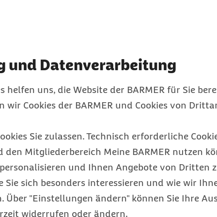
esserung der
bt fraglich.
g und Datenverarbeitung
ilfsmittelbereich waren
sungsgesetzes (MPAnpG)
s helfen uns, die Website der BARMER für Sie bere
andemie jedoch erst am
en wir Cookies der BARMER und Cookies von Drittan
r die Änderungen im
ppelt.
ookies Sie zulassen. Technisch erforderliche Cookie
 Sicherung (BAS)
d den Mitgliederbereich Meine BARMER nutzen kön
m geplant, ein
personalisieren und Ihnen Angebote von Dritten z
ankenkassen zu
e Sie sich besonders interessieren und wie wir Ihn
ig Vertragsinhalte sowie
 Über "Einstellungen ändern" können Sie Ihre Aus
parteien festlegen. Diese
rzeit widerrufen oder ändern.