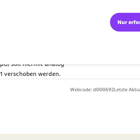
festgelegt.
ns: Der Europäische
Nur erfo
der Übergangsfristen
vice-Regulation
, MDR)
auch das nationale
ten des
G) soll hiermit analog
1 verschoben werden.
n
 Sterne
ng: 3 Sterne
ertung: 4 Sterne
 Bewertung: 5 Sterne
Webcode: d000692
Letzte Aktu