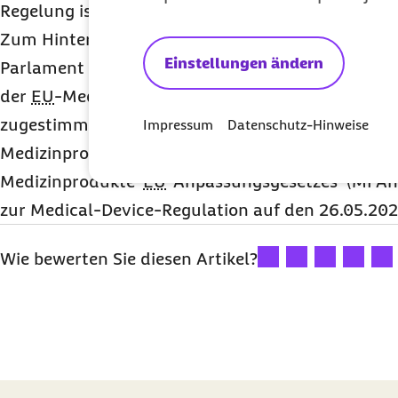
Regelung ist ähnlich in der Heilmittelversorgung 
Zum Hintergrund des parlamentarischen Verfahre
Einstellungen ändern
Parlament hat am 17.04.2020 einer Verlängerung 
der
EU
-Medizinprodukte-Verordnung (
Medical-De
zugestimmt. Dementsprechend ist es notwendig, 
Impressum
Datenschutz-Hinweise
Medizinprodukterecht anzupassen. Das Inkrafttre
Medizinprodukte-
EU
-Anpassungsgesetzes (MPAnp
zur
Medical-Device-Regulation
auf den 26.05.202
Ihre Bewertung: 1 Ster
Ihre Bewertung: 2
Ihre Bewertu
Ihre Bew
Ihre
Wie bewerten Sie diesen Artikel?