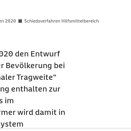
er als
gen 2020
Schiedsverfahren Hilfsmittelbereich
2020 den Entwurf
r Bevölkerung bei
aler Tragweite“
ung enthalten zur
s im
rmer wird damit in
system