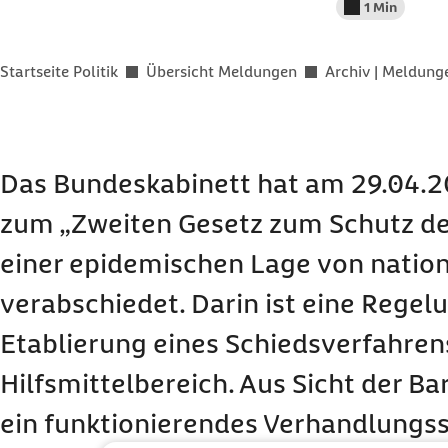
1 Min
Lesedauer wenig
Sie befinden sich hier:
Startseite Politik
Übersicht Meldungen
Archiv | Meldun
Das Bundeskabinett hat am 29.04.
zum „Zweiten Gesetz zum Schutz de
einer epidemischen Lage von nation
verabschiedet. Darin ist eine Regel
Etablierung eines Schiedsverfahren
Hilfsmittelbereich. Aus Sicht der Ba
ein funktionierendes Verhandlungs