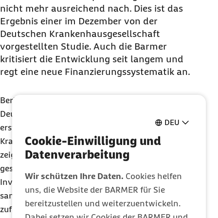
nicht mehr ausreichend nach. Dies ist das
Ergebnis einer im Dezember von der
Deutschen Krankenhausgesellschaft
vorgestellten Studie. Auch die Barmer
kritisiert die Entwicklung seit langem und
regt eine neue Finanzierungssystematik an.
Berlin, 08.01.2020 – Die Ergebnisse der von der
Deutschen Krankenhausgesellschaft (DKG)
DEU
erstellten Bestandsaufnahme zur
Cookie-Einwilligung und
Krankenhausplanung und Investitionsfinanzierung
Datenverarbeitung
zeigen, dass die Länder auch weiterhin ihrer
gesetzlichen Verpflichtung für die
Wir schützen Ihre Daten.
Cookies helfen
Investitionsfinanzierung nicht nachkommen. So
uns, die Website der BARMER für Sie
sank die Investitionsquote den Studienautoren
bereitzustellen und weiterzuentwickeln.
zufolge im Zeitraum von 1991 bis 2017 von 9,7
Dabei setzen wir Cookies der BARMER und