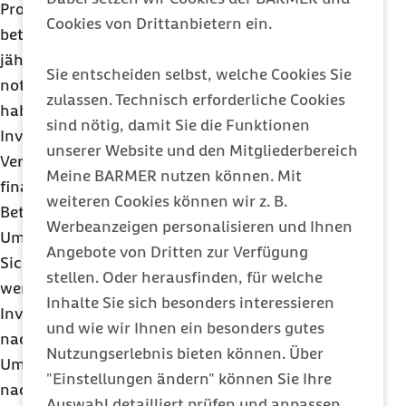
Prozent auf nur noch 3,0 Prozent. Aus
Cookies von Drittanbietern ein.
betriebswirtschaftlicher Sicht wäre jedoch eine
jährliche Investitionsquote von 8 bis 10 Prozent
Sie entscheiden selbst, welche Cookies Sie
notwendig. Die Minderzahlungen der Länder
zulassen. Technisch erforderliche Cookies
haben zur Folge, dass die Krankenhäuser ihre
sind nötig, damit Sie die Funktionen
Investitionen in erheblichem Umfang aus den
unserer Website und den Mitgliederbereich
Vergütungen der Krankenversicherung
Meine BARMER nutzen können. Mit
finanzieren, die für die Finanzierung der
weiteren Cookies können wir z. B.
Betriebskosten vorgesehen sind.
Werbeanzeigen personalisieren und Ihnen
Um diese Fehlentwicklung zu beenden, muss aus
Angebote von Dritten zur Verfügung
Sicht der Barmer gesetzlich festgeschrieben
stellen. Oder herausfinden, für welche
werden, dass die Länder ihrer Pflicht zur
Inhalte Sie sich besonders interessieren
Investitionsfinanzierung in auskömmlicher Höhe
und wie wir Ihnen ein besonders gutes
nachkommen.
Nutzungserlebnis bieten können. Über
Um die Länder zu entlasten sollte auch darüber
"Einstellungen ändern" können Sie Ihre
nachgedacht werden, Bund und Krankenkassen
Auswahl detailliert prüfen und anpassen.