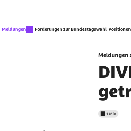
Zum Seiteninhalt springen
zur Zeit aktiv:
Meldungen
Forderungen zur Bundestagswahl
Positionen
Meldungen z
DIV
get
1 Min
Lesedauer wenig