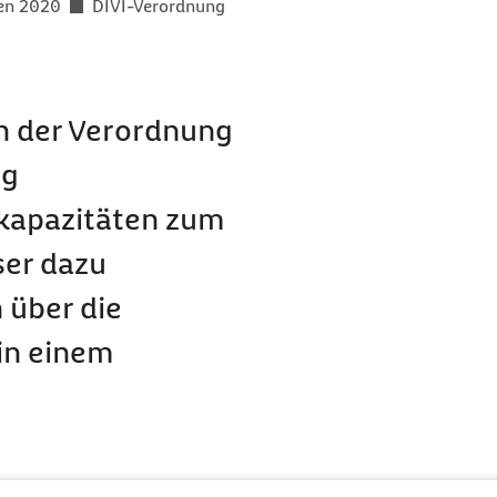
gen 2020
DIVI-Verordnung
en der Verordnung
ng
kapazitäten zum
ser dazu
 über die
 in einem
uartigen Coronavirus