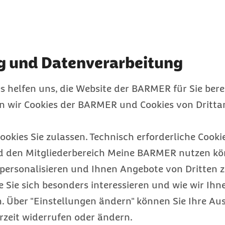
rdisziplinären
VI) müssen die
unft über die Kapazität
g und Datenverarbeitung
 um eine wichtige und
dizinisch gute Versorgung
s helfen uns, die Website der BARMER für Sie bere
er über die Verteilung
en wir Cookies der BARMER und Cookies von Drittan
n Kapazitäten an
ookies Sie zulassen. Technisch erforderliche Cookie
BMG
daher richtig. Die
d den Mitgliederbereich Meine BARMER nutzen kön
zialisierten
personalisieren und Ihnen Angebote von Dritten z
 diese nicht am
e Sie sich besonders interessieren und wie wir Ihn
d die Koordination durch
 Über "Einstellungen ändern" können Sie Ihre Aus
entralisierte Liste der
rzeit widerrufen oder ändern.