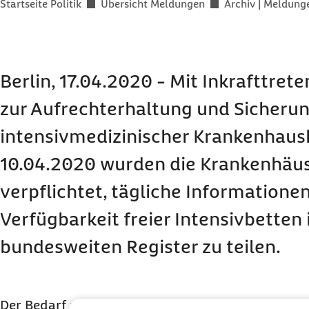
Sie befinden sich hier:
Startseite Politik
Übersicht Meldungen
Archiv | Meldun
Berlin, 17.04.2020 - Mit Inkrafttret
zur Aufrechterhaltung und Sicheru
intensivmedizinischer Krankenhaus
10.04.2020 wurden die Krankenhäu
verpflichtet, tägliche Informationen
Verfügbarkeit freier Intensivbetten
bundesweiten Register zu teilen.
Der Bedarf an Intensivbetten ist aufgrund des ne