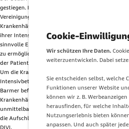
gestiegen. Im Intensivregister der Deutschen Inte
Vereinigung für Intensiv- und Notfallmedizin (DI
Krankenhäuser künftig täglich bis
09:00 Uhr
Ausk
Cookie-Einwilligun
ihrer Intensivbetten geben. Dabei handelt es sich
sinnvolle Einrichtung, die dazu beiträgt, eine me
Wir schützen Ihre Daten.
Cookie
zu ermöglichen. Die Abstimmung der Krankenhäus
weiterzuentwickeln. Dabei setz
der Patienten kann so massiv verbessert werden.
Um die Krankenhäuser zu verpflichten, ihre freie
Sie entscheiden selbst, welche C
Intensivbetten zu melden, ist die Verordnung des
Funktionen unserer Website un
Barmer befürwortet, die Patienten zunächst in spe
können wir z. B. Werbeanzeigen 
Krankenhäusern unterzubringen – auch wenn sich
herausfinden, für welche Inhalt
unmittelbaren Wohnort befinden. Erleichtert wir
Nutzungserlebnis bieten können.
die Aufschlüsselung der Bettenbelegung über die z
anpassen. Und auch später jede
DIVI
.