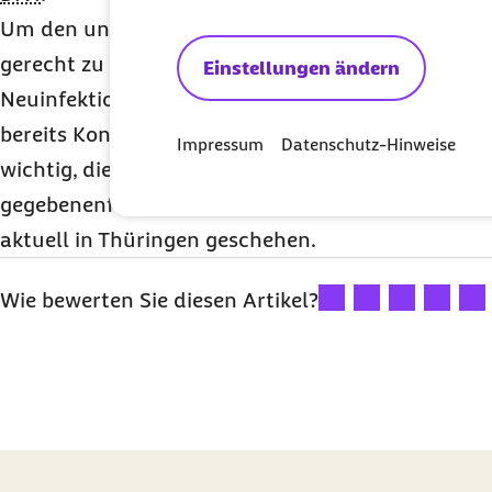
Um den unterschiedlichen Versorgungsansprüch
gerecht zu werden, die Kapazitäten zu entlasten u
Einstellungen ändern
Neuinfektionen unter eingelieferten Patienten zu
bereits Konzepte zur Verteilung der Erkrankten ent
Impressum
Datenschutz-Hinweise
wichtig, die Ausstattung der jeweiligen Standort
gegebenenfalls sogar Schwerpunktkliniken einzuri
aktuell in Thüringen geschehen.
Ihre Bewertung: 1 Ster
Ihre Bewertung: 2
Ihre Bewertu
Ihre Bew
Ihre
Wie bewerten Sie diesen Artikel?