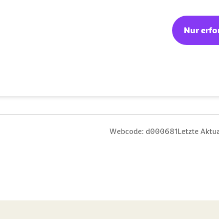
en und -bedarfen
nd gleichzeitig
Nur erfo
 verhindern, wurden
wickelt. Dabei ist es
e zu berücksichtigen und
chten, wie beispielsweise
n
 Sterne
ng: 3 Sterne
ertung: 4 Sterne
 Bewertung: 5 Sterne
Webcode: d000681
Letzte Aktua