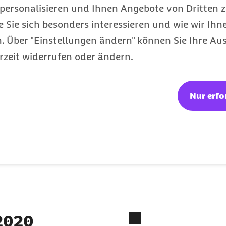
wert begrenzt bis zum
personalisieren und Ihnen Angebote von Dritten z
e Sie sich besonders interessieren und wie wir Ihn
rbeit von Beschäftigten
 Über "Einstellungen ändern" können Sie Ihre Aus
e Prämie ist wichtig und
rzeit widerrufen oder ändern.
eshalb muss ihre
rbeitgeber sowie anteilig
Nur erfo
t werden.
en zur Sicherstellung
strukturen-
lung für Modellprojekte
 2020