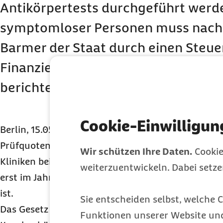
Antikörpertests durchgeführt werde
symptomloser Personen muss nach 
Barmer der Staat durch einen Steue
Finanzierung aufkommen. „Berlin 
berichtet.
Cookie-Einwilligun
Berlin, 15.05.2020 – Mit dem Zweiten Bevölkerun
Prüfquotensystem für Krankenhausabrechnungen
Wir schützen Ihre Daten.
Cookie
Kliniken bei der Bewältigung der
COVID-19
-Pandem
weiterzuentwickeln. Dabei setz
erst im Jahr 2022 eingeführt, was aus Sicht der 
ist.
Sie entscheiden selbst, welche C
Das Gesetz regelt zudem, dass der zur Verbesserun
Funktionen unserer Website un