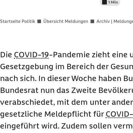
1 Min
Lesedauer wenig
Sie befinden sich hier:
Startseite Politik
Übersicht Meldungen
Archiv | Meldun
Die
COVID-19
-Pandemie zieht eine
Gesetzgebung im Bereich der Gesun
nach sich. In dieser Woche haben B
Bundesrat nun das Zweite Bevölke
verabschiedet, mit dem unter ande
gesetzliche Meldepflicht für
COVID-
eingeführt wird. Zudem sollen verm