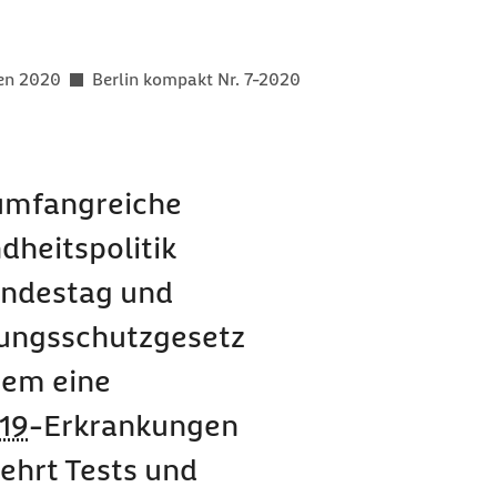
er als
gen 2020
Berlin kompakt Nr. 7-2020
 umfangreiche
dheitspolitik
undestag und
rungsschutzgesetz
rem eine
19
-Erkrankungen
ehrt Tests und