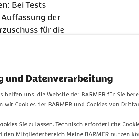
n: Bei Tests
Auffassung der
rzuschuss für die
kompakt“
g und Datenverarbeitung
gsschutzgesetz wird das
 verschoben, um die
s helfen uns, die Website der BARMER für Sie bere
ie zu entlasten. Es wird
en wir Cookies der BARMER und Cookies von Drittan
Barmer nachvollziehbar
ookies Sie zulassen. Technisch erforderliche Cookie
g der Liquidität der
d den Mitgliederbereich Meine BARMER nutzen kön