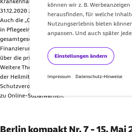
Krankenhäuser eingeführte erhöhte Pflegeentgelt
können wir z. B. Werbeanzeigen 
31.12.2020 zur Anwendung kommt.
herausfinden, für welche Inhalt
Auch die „Corona-Prämie“ zur Anerkennung der A
Nutzungserlebnis bieten können.
in Pflegeeinrichtungen ist Inhalt des Gesetzes. Di
anpassen. Und auch später jede
gesamtgesellschaftlich von großer Bedeutung. D
Finanzierung über die Länder, den Bund und die A
Einstellungen ändern
über die private Pflegeversicherung sichergestell
Weitere Themen des Newsletters sind die Zahlung
der Heilmittelversorgung (
COVID-19
-Versorgungs
Impressum
Datenschutz-Hinweise
Schutzverordnung) sowie die gesetzliche Neurege
zu
Online
-Sozialwahlen.
Berlin kompakt Nr. 7 - 15. Mai