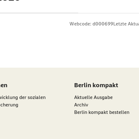
n
 Sterne
ng: 3 Sterne
ertung: 4 Sterne
 Bewertung: 5 Sterne
Webcode: d000699
Letzte Aktu
nen
Berlin kompakt
icklung der sozialen
Aktuelle Ausgabe
icherung
Archiv
Berlin kompakt bestellen