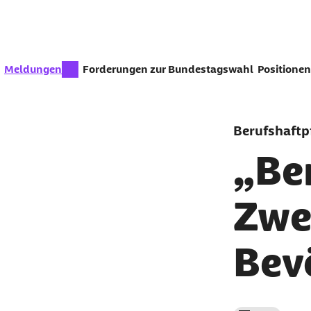
Zum Seiteninhalt springen
zur Zeit aktiv:
Meldungen
Forderungen zur Bundestagswahl
Positionen
Berufshaftpf
„Be
Zwe
Bev