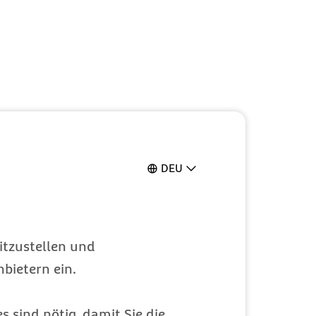
DEU
itzustellen und
bietern ein.
s sind nötig, damit Sie die