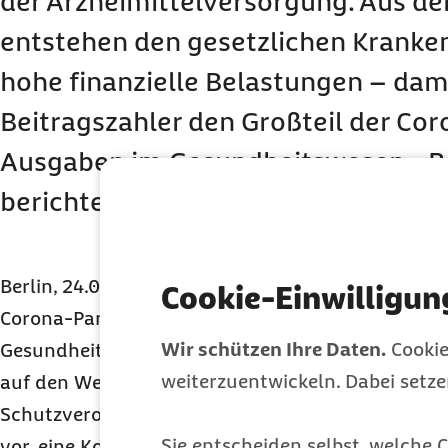
der Arzneimittelversorgung. Aus d
entstehen den gesetzlichen Kranke
hohe finanzielle Belastungen – dami
Beitragszahler den Großteil der Co
Ausgaben im Gesundheitswesen. „B
berichtet.
Berlin, 24.04.2020 – Um die medizinische Versor
Cookie-Einwilligun
Corona-Pandemie sicherzustellen, haben das Bun
Wir schützen Ihre Daten.
Cookie
Gesundheit (BMG) und der Bundestag weitere Ve
weiterzuentwickeln. Dabei setz
auf den Weg gebracht. Die
SARS-CoV-2
-Versorgun
Schutzverordnung etwa sieht Einmalzahlungen fü
Sie entscheiden selbst, welche C
vor, eine Kompensation der Einnahmeausfälle vo