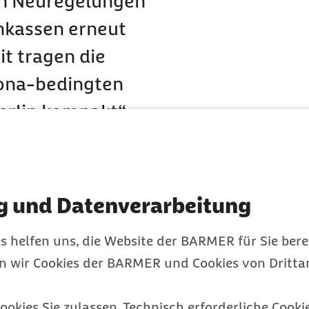
en Neuregelungen
nkassen erneut
t tragen die
rona-bedingten
erlin kompakt“
gung während der
g und Datenverarbeitung
desministerium für
s helfen uns, die Website der BARMER für Sie bere
rordnungen und Gesetze
en wir Cookies der BARMER und Cookies von Drittan
gsstrukturen-
r Heilmittelerbringer
ookies Sie zulassen. Technisch erforderliche Cookie
n Zahnärzten sowie die