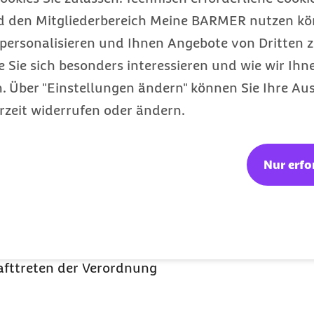
d den Mitgliederbereich Meine BARMER nutzen kön
bilitationseinrichtungen,
personalisieren und Ihnen Angebote von Dritten z
e Sie sich besonders interessieren und wie wir Ihn
ng hingegen regelt die
 Über "Einstellungen ändern" können Sie Ihre Aus
m Rahmen der Pandemie
rzeit widerrufen oder ändern.
nmalzahlung in Höhe von
ienstes, eine Regelung,
ehbar ist. Zudem werden
Nur erfo
on Arzneimitteln weiter
direkten Kontakt zwischen
imieren.
derungen im
afttreten der Verordnung