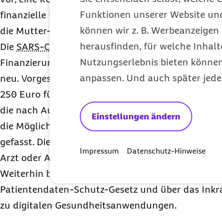
Funktionen unserer Website un
finanzielle Unterstützung für Vorsorge- und Reha
können wir z. B. Werbeanzeigen 
die
Mutter-/Vater-Kind-Leistungen
erbringen.
herausfinden, für welche Inhalt
Die
SARS-CoV-2
-Arzneimittelversorgungsverordnu
Nutzungserlebnis bieten können.
Finanzierung der Botendienste von Apotheken i
anpassen. Und auch später jede
neu. Vorgesehen ist dabei unter anderem eine Ei
250 Euro
für Apotheken zur Förderung des Botend
die nach Auffassung der Barmer nicht nachvollzi
Einstellungen ändern
die Möglichkeiten der Apotheker zum Austausch v
gefasst. Diese Regelungen zielen darauf ab, den 
Impressum
Datenschutz-Hinweise
Arzt oder Apotheker und den Versicherten zu min
Weiterhin berichtet „Berlin kompakt“ über Verän
Patientendaten-Schutz-Gesetz und über das Inkr
zu digitalen Gesundheitsanwendungen.