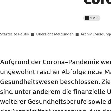
1 Min
Lesedauer wenig
Sie befinden sich hier:
Startseite Politik
Übersicht Meldungen
Archiv | Meldun
Aufgrund der Corona-Pandemie wer
ungewohnt rascher Abfolge neue M
Gesundheitswesen beschlossen. Zi
sind unter anderem die finanzielle
weiterer Gesundheitsberufe sowie d