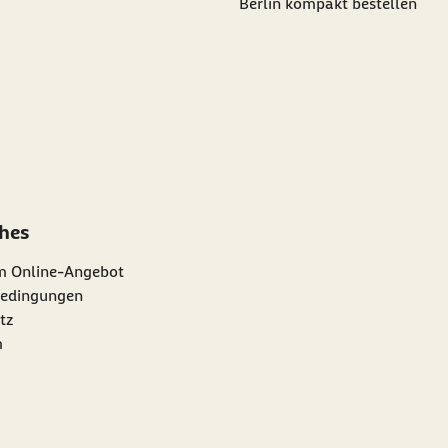
Berlin kompakt bestellen
ches
m Online-Angebot
edingungen
tz
m