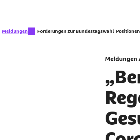
Zum Seiteninhalt springen
zur Zeit aktiv:
Meldungen
Forderungen zur Bundestagswahl
Positionen
Meldungen z
„Be
Reg
Ges
Cor