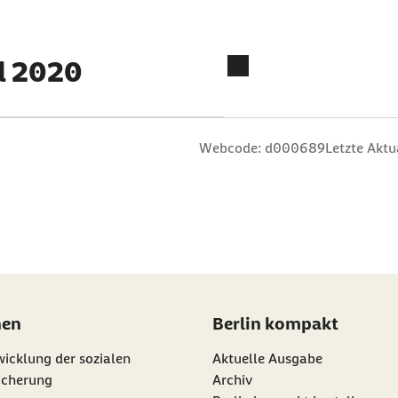
il 2020
n
 Sterne
ng: 3 Sterne
ertung: 4 Sterne
 Bewertung: 5 Sterne
Webcode: d000689
Letzte Aktu
nen
Berlin kompakt
icklung der sozialen
Aktuelle Ausgabe
icherung
Archiv