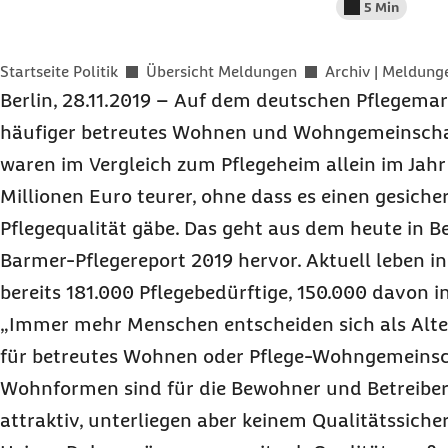
5 Min
Lesedauer wenig
Sie befinden sich hier:
Startseite Politik
Übersicht Meldungen
Archiv | Meldung
Berlin, 28.11.2019 – Auf dem deutschen Pflegemar
häufiger betreutes Wohnen und Wohngemeinscha
waren im Vergleich zum Pflegeheim allein im Jah
Millionen Euro teurer, ohne dass es einen gesich
Pflegequalität gäbe. Das geht aus dem heute in Be
Barmer-Pflegereport 2019 hervor. Aktuell leben i
bereits 181.000 Pflegebedürftige, 150.000 davon
„Immer mehr Menschen entscheiden sich als Alte
für betreutes Wohnen oder Pflege-Wohngemeinsc
Wohnformen sind für die Bewohner und Betreiber 
attraktiv, unterliegen aber keinem Qualitätssich