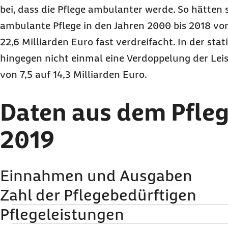
bei, dass die Pflege ambulanter werde. So hätten 
ambulante Pflege in den Jahren 2000 bis 2018 von
22,6 Milliarden Euro fast verdreifacht. In der sta
hingegen nicht einmal eine Verdoppelung der Le
von 7,5 auf 14,3 Milliarden Euro.
Daten aus dem Pfleg
2019
Einnahmen und Ausgaben
Zahl der Pflegebedürftigen
Die Leistungsausgaben der sozialen Pflegeversicherung sind v
2,71 Milliarden Euro von 35,54 auf 38,25 Milliarden Euro gestie
Pflegeleistungen
Die Pflegestatistik dokumentiert seit Inkrafttreten der Pflegeve
nur Ausgabensteigerungen durch die jüngsten Pflegereformgese
Zunahme der Zahl der Pflegebedürftigen. Bundesweit stieg der
aufgrund der demografischen Entwicklung ohnehin entstanden