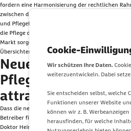
fordern eine Harmonisierung der rechtlichen R
zwischen den Bundesländern und einen Pflege-
T
und Pflegeformen“, so Straub. Außerdem sollten d
die Pflege die Aufsicht übernehmen und für meh
Markt sorgen. Dazu benötigten die Pflegebedürfti
Cookie-Einwilligun
Übersichten über Angebote, deren Qualität und A
Neue Wohn- und
Wir schützen Ihre Daten.
Cookie
weiterzuentwickeln. Dabei setz
Pflegeformen finanz
attraktiv
Sie entscheiden selbst, welche C
Funktionen unserer Website un
Dass die neuen Wohn- und Pflegeformen sowohl 
können wir z. B. Werbeanzeigen 
Betreiber finanziell attraktiv sind, resultiert laut
herausfinden, für welche Inhalt
Doktor Heinz
Rothgang von der Universität Breme
Nutzungserlebnis bieten können.