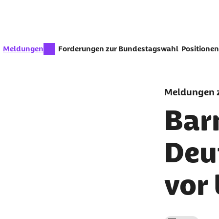
Zum Seiteninhalt springen
zur Zeit aktiv:
Meldungen
Forderungen zur Bundestagswahl
Positionen
Meldungen z
Bar
Deu
vor