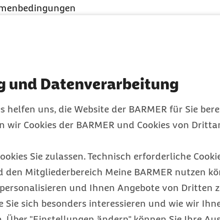
ahmenbedingungen
ÜV
für die neuen Wohn-
ie Länder generell für
r Transparenz auf dem
gen und ihre Familien
g und Datenverarbeitung
nbieter.
s helfen uns, die Website der BARMER für Sie bere
en wir Cookies der BARMER und Cookies von Drittan
iell
ookies Sie zulassen. Technisch erforderliche Cookie
d den Mitgliederbereich Meine BARMER nutzen kön
für Bewohner als auch
personalisieren und Ihnen Angebote von Dritten z
 Studienauto
r Professor
e Sie sich besonders interessieren und wie wir Ihn
n aus ihrer besonderen
 Über "Einstellungen ändern" können Sie Ihre Aus