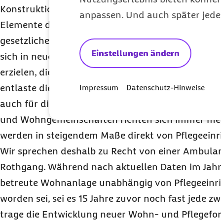
Konstruktion. Die neuen Shooting-Stars des Pfle
anpassen. Und auch später jede
Elemente der ambulanten und stationären Pflege
gesetzlichen Krankenkassen, etwa der häuslichen 
Einstellungen ändern
sich in neuen Wohn- und Pflegeformen maximal
erzielen, die doppelt so hoch seien wie in der voll
entlaste die Pflegebedürftigen und mache die Al
Impressum
Datenschutz-Hinweise
auch für die Betreiber wirtschaftlich hoch inter
und Wohngemeinschaften richten sich immer meh
werden in steigendem Maße direkt von Pflegeein
Wir sprechen deshalb zu Recht von einer Ambulant
Rothgang. Während nach aktuellen Daten im Jahr 
betreute Wohnanlage unabhängig von Pflegeeinr
worden sei, sei es 15 Jahre zuvor noch fast jede 
trage die Entwicklung neuer Wohn- und Pflegefo