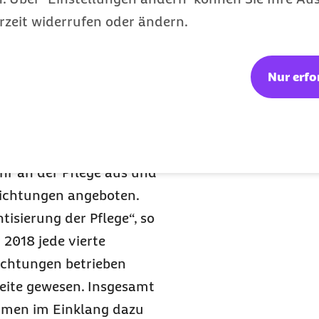
gemarktes kombinierten
rzeit widerrufen oder ändern.
 mit Leistungen der
Krankenpflege. So ließen
Nur erfo
e Leistungssummen
stationären Pflege. Das
ternative zum Pflegeheim
essant. „Betreutes Wohnen
r an der Pflege aus und
richtungen angeboten.
isierung der Pflege“, so
2018 jede vierte
ichtungen betrieben
zweite gewesen. Insgesamt
rmen im Einklang dazu