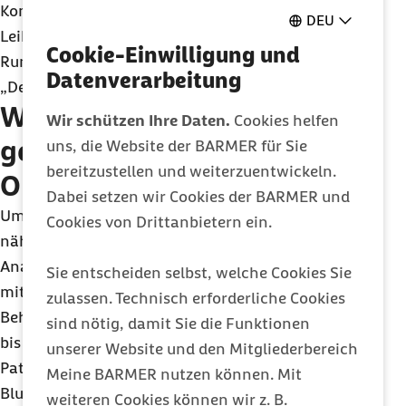
Kompetenzbereichs „Gesundheit“ am
RWI
–
DEU
Leibniz-Institut für Wirtschaftsforschung in Essen.
Cookie-Einwilligung und
Rund 40 Krankenhäuser seien offiziell Mitglied im
Datenverarbeitung
„Deutschen
PBM
-Netzwerk“.
Weniger Transfusionen und
Wir schützen Ihre Daten.
Cookies helfen
geringere Sterblichkeit bei
uns, die Website der BARMER für Sie
bereitzustellen und weiterzuentwickeln.
Operationen
Dabei setzen wir Cookies der BARMER und
Um die Effekte des
Patient Blood Managements
Cookies von Drittanbietern ein.
näher zu beleuchten, vergleicht die aktuelle
Analyse der Barmer Patientinnen und Patienten
Sie entscheiden selbst, welche Cookies Sie
mit und ohne Anämie in acht ausgewählten
zulassen. Technisch erforderliche Cookies
Behandlungen oder Eingriffen über die Jahre 2005
sind nötig, damit Sie die Funktionen
bis 2016 miteinander. Demnach bekämen Anämie-
unserer Website und den Mitgliederbereich
Patientinnen und -Patienten häufiger
Meine BARMER nutzen können. Mit
Bluttransfusionen verabreicht als Personen ohne
weiteren Cookies können wir z. B.