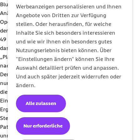
Blutarmut. So erhielten rund 67 Prozent der
Werbeanzeigen personalisieren und Ihnen
Anämie-Betroffenen bei einer Herzkranzgefäß-
Angebote von Dritten zur Verfügung
Operation eine Bluttransfusion, während es bei
stellen. Oder herausfinden, für welche
den Patientinnen und Patienten ohne Anämie nur
Inhalte Sie sich besonders interessieren
49 Prozent waren. Bei Darmkrebsoperationen lag
und wie wir Ihnen ein besonders gutes
das entsprechende Verhältnis bei 41 zu 27 Prozent.
Nutzungserlebnis bieten können. Über
„Planbare Operationen sollten möglichst nur noch
"Einstellungen ändern" können Sie Ihre
nach einer Behandlung der Blutarmut erfolgen.
Auswahl detailliert prüfen und anpassen.
Denn unbehandelt weisen die Betroffenen nicht
Und auch später jederzeit widerrufen oder
nur schlechtere Behandlungsergebnisse auf, auch
ändern.
die Sterblichkeitsrate ist bei bestimmten
Eingriffen höher“, so Straub mit Blick auf die
Alle zulassen
Ergebnisse des Krankenhausreports. So liege die
Sterblichkeitsrate bei Anämie-Patientinnen und -
Nur erforderliche
Patienten mit einer Herzkranzgefäß-Operation
unmittelbar nach dem Eingriff bei rund vier