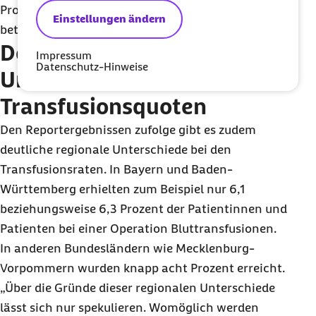
Prozent. Die entsprechende Rate ohne Anämie
Einstellungen ändern
betrage nur zwei Prozent.
Deutliche regionale
Impressum
Datenschutz-Hinweise
Unterschiede bei
Transfusionsquoten
Den Reportergebnissen zufolge gibt es zudem
deutliche regionale Unterschiede bei den
Transfusionsraten. In Bayern und Baden-
Württemberg erhielten zum Beispiel nur 6,1
beziehungsweise 6,3 Prozent der Patientinnen und
Patienten bei einer Operation Bluttransfusionen.
In anderen Bundesländern wie Mecklenburg-
Vorpommern wurden knapp acht Prozent erreicht.
„Über die Gründe dieser regionalen Unterschiede
lässt sich nur spekulieren. Womöglich werden