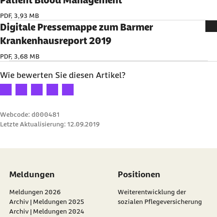
Patient Blood Management
PDF, 3,93 MB
Digitale Pressemappe zum Barmer
Krankenhausreport 2019
PDF, 3,68 MB
Wie bewerten Sie diesen Artikel?
Ihre Bewertung: 1 Stern
Ihre Bewertung: 2 Sterne
Ihre Bewertung: 3 Sterne
Ihre Bewertung: 4 Sterne
Ihre Bewertung: 5 Sterne
Webcode: d000481
Letzte Aktualisierung:
12.09.2019
Meldungen
Positionen
Meldungen 2026
Weiterentwicklung der
Archiv | Meldungen 2025
sozialen Pflegeversicherung
Archiv | Meldungen 2024