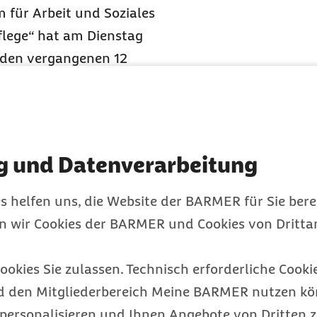
für Arbeit und Soziales
flege“ hat am Dienstag
n den vergangenen 12
e Empfehlungen haben
 politischen Willen für
nhaus und den
g und Datenverarbeitung
 angemessene Vergütung
t befürwortet es, die
s helfen uns, die Website der BARMER für Sie bere
kräften zu
en wir Cookies der BARMER und Cookies von Drittan
tigt, zeitnah einen
 Gesetzes könnte die
ookies Sie zulassen. Technisch erforderliche Cookie
ifvertrags auf Grundlage
d den Mitgliederbereich Meine BARMER nutzen kön
personalisieren und Ihnen Angebote von Dritten z