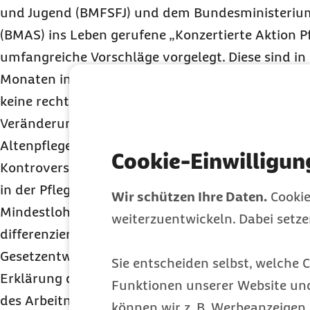
und Jugend (BMFSFJ) und dem Bundesministerium 
(BMAS) ins Leben gerufene „Konzertierte Aktion P
umfangreiche Vorschläge vorgelegt. Diese sind i
Monaten in fünf Arbeitsgruppen entstanden. Di
keine rechtlich bindende Wirkung, zeigen aber den
Veränderungen im Bereich der Pflege im Kranke
Altenpflegeeinrichtungen.
Cookie-Einwilligun
Kontrovers diskutiert wurde in der
KAP
, wie eine
in der Pflege gesichert werden kann. Eine Mehrhei
Wir schützen Ihre Daten.
Cookie
Mindestlohngrenzen künftig nach Hilfs- und Fach
weiterzuentwickeln. Dabei setz
differenzieren. Das verantwortliche
BMAS
beabsich
Gesetzentwurf vorzulegen. Ein Bestandteil dieses
Sie entscheiden selbst, welche C
Erklärung der Allgemeinverbindlichkeit eines Tar
Funktionen unserer Website un
des Arbeitnehmerentsendegesetzes sein.
können wir z. B. Werbeanzeigen 