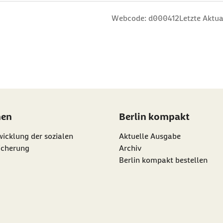
n
 Sterne
ng: 3 Sterne
ertung: 4 Sterne
 Bewertung: 5 Sterne
Webcode: d000412
Letzte Aktua
nen
Berlin kompakt
icklung der sozialen
Aktuelle Ausgabe
icherung
Archiv
Berlin kompakt bestellen