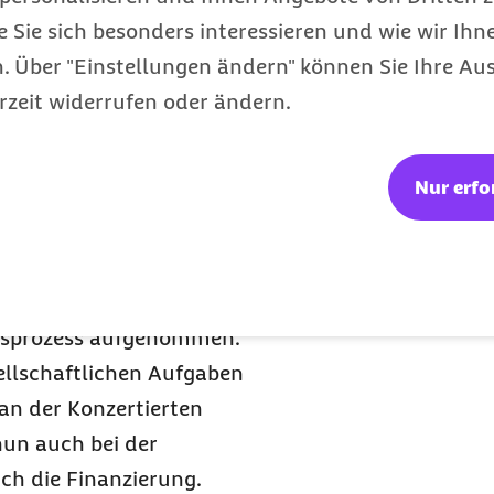
aben in der Pflege: Für
e Sie sich besonders interessieren und wie wir Ihn
den aktuell bereits
 Über "Einstellungen ändern" können Sie Ihre Aus
wickelt. Um eine
rzeit widerrufen oder ändern.
nrichtungen
P
prüfen, wie landes- und
Nur erfo
 können.
g der ambulanten und
nfrastruktur. Diese
n Entwurf eines Digitale
ngsprozess aufgenommen.
ellschaftlichen Aufgaben
 an der Konzertierten
 nun auch bei der
ch die Finanzierung.