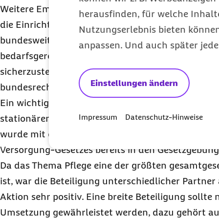
Weitere Empfehlungen betreffen die Personalvorg
herausfinden, für welche Inhalt
die Einrichtungen der stationären Altenpflege wer
Nutzungserlebnis bieten können.
bundesweite Personalbemessungsinstrumente ent
anpassen. Und auch später jede
bedarfsgerechte Personalausstattung in Pflegeei
sicherzustellen, wollen Bund und Länder laut
KA
Einstellungen ändern
bundesrechtliche Vorgaben harmonisiert werden
Ein wichtiges Ziel der
KAP
ist auch die Anbindun
Impressum
Datenschutz-Hinweise
stationären Pflegeeinrichtungen an die Telematiki
wurde mit dem vor wenigen Tagen veröffentlichte
Versorgung-Gesetzes bereits in den Gesetzgebu
Da das Thema Pflege eine der größten gesamtges
ist, war die Beteiligung unterschiedlicher Partner
Aktion sehr positiv. Eine breite Beteiligung sollte
Umsetzung gewährleistet werden, dazu gehört au