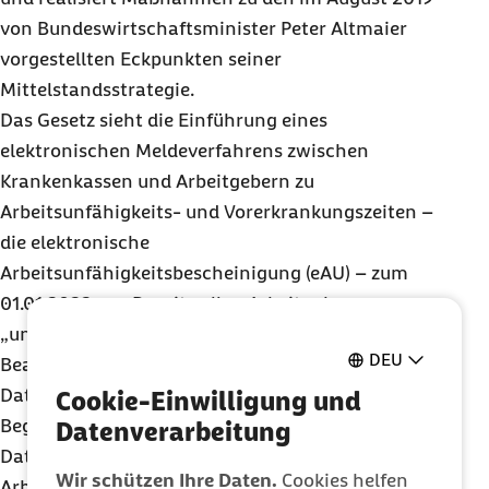
von Bundeswirtschaftsminister Peter Altmaier
vorgestellten Eckpunkten seiner
Mittelstandsstrategie.
Das Gesetz sieht die Einführung eines
elektronischen Meldeverfahrens zwischen
Krankenkassen und Arbeitgebern zu
Arbeitsunfähigkeits- und Vorerkrankungszeiten –
die elektronische
Arbeitsunfähigkeitsbescheinigung (eAU) – zum
01.01.2022 vor. Damit sollen Arbeitnehmer vom
„unzeitgemäßen“ manuellen
DEU
Bearbeitungsaufwand entlastet werden. Die
Datenmeldung wird den Namen des Beschäftigten,
Cookie-Einwilligung und
Beginn und Ende der Arbeitsunfähigkeit, das
Datenverarbeitung
Datum der ärztlichen Feststellung der
Wir schützen Ihre Daten.
Cookies helfen
Arbeitsunfähigkeit sowie die Kennzeichnung als