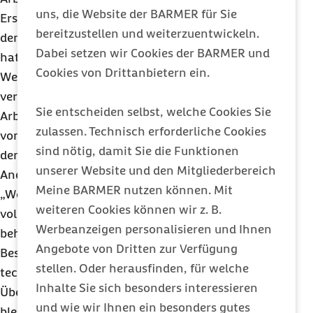
uns, die Website der BARMER für Sie
Erst- oder Folgemeldung umfassen. Bereits mit
bereitzustellen und weiterzuentwickeln.
dem Terminservice- und Versorgungsgesetz (TSVG)
Dabei setzen wir Cookies der BARMER und
hatte Bundesgesundheitsminister Jens Spahn die
Cookies von Drittanbietern ein.
Weichen gestellt für die einheitliche und
verbindliche elektronische Übermittlung der
Sie entscheiden selbst, welche Cookies Sie
Arbeitsunfähigkeits- und Vorerkrankungszeiten
zulassen. Technisch erforderliche Cookies
vom behandelnden Arzt an die Krankenkasse ab
sind nötig, damit Sie die Funktionen
dem 01.01.2021.
unserer Website und den Mitgliederbereich
Anders noch als im Referentenentwurf erfolgt der
Meine BARMER nutzen können. Mit
„Wegfall der gelben Zettel“ jedoch nicht
weiteren Cookies können wir z. B.
vollständig: So erhalten Arbeitnehmer vom
Werbeanzeigen personalisieren und Ihnen
behandelnden Arzt auch weiterhin eine
Angebote von Dritten zur Verfügung
Bestätigung über die
AU
-Feststellung. Sollte es zu
stellen. Oder herausfinden, für welche
technischen Problemen bei der Anforderung oder
Inhalte Sie sich besonders interessieren
Übermittlung der elektronischen Daten kommen,
und wie wir Ihnen ein besonders gutes
bleibt der Arbeitnehmer weiterhin in der