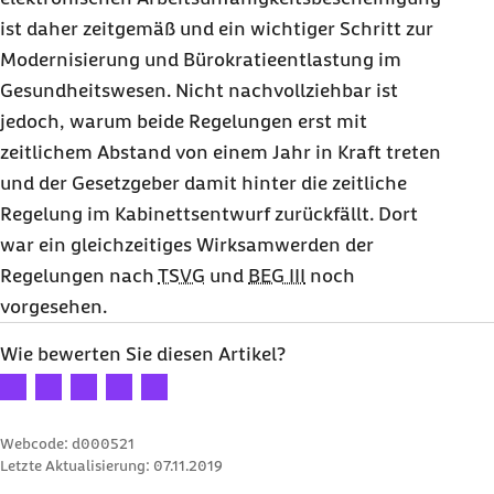
ist daher zeitgemäß und ein wichtiger Schritt zur
Modernisierung und Bürokratieentlastung im
Gesundheitswesen. Nicht nachvollziehbar ist
jedoch, warum beide Regelungen erst mit
zeitlichem Abstand von einem Jahr in Kraft treten
und der Gesetzgeber damit hinter die zeitliche
Regelung im Kabinettsentwurf zurückfällt. Dort
war ein gleichzeitiges Wirksamwerden der
Regelungen nach
TSVG
und
BEG III
noch
vorgesehen.
Wie bewerten Sie diesen Artikel?
Ihre Bewertung: 1 Stern
Ihre Bewertung: 2 Sterne
Ihre Bewertung: 3 Sterne
Ihre Bewertung: 4 Sterne
Ihre Bewertung: 5 Sterne
Webcode: d000521
Letzte Aktualisierung:
07.11.2019