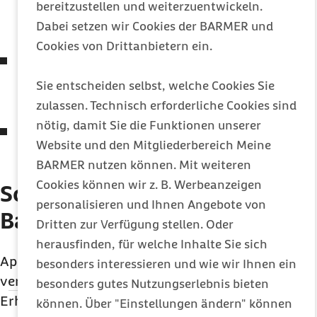
bereitzustellen und weiterzuentwickeln.
für Landapotheken, Weiterqualifizierung von
Dabei setzen wir Cookies der BARMER und
PTA
Cookies von Drittanbietern ein.
Erweiterte Austauschmöglichkeiten,
Ausweitung Impfmöglichkeiten, Abgabe von
Sie entscheiden selbst, welche Cookies Sie
Rx-Arzneimitteln ohne Verordnung
zulassen. Technisch erforderliche Cookies sind
nötig, damit Sie die Funktionen unserer
Befristeter Ausschluss von exklusiven
Website und den Mitgliederbereich Meine
Rabattverträgen über Biosimilars
BARMER nutzen können. Mit weiteren
Cookies können wir z. B. Werbeanzeigen
So positioniert sich die
personalisieren und Ihnen Angebote von
Barmer
Dritten zur Verfügung stellen. Oder
herausfinden, für welche Inhalte Sie sich
Apothekenreform im Kabinett
besonders interessieren und wie wir Ihnen ein
verabschiedet
besonders gutes Nutzungserlebnis bieten
Weite Teile des Referentenentwurfs sind unverändert in die
Erhöhung des Packungsfixums weiterhin
können. Über "Einstellungen ändern" können
Kabinettsfassung übernommen worden. Unter anderem hält das