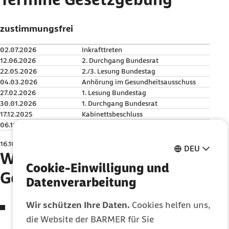
zustimmungsfrei
02.07.2026
Inkrafttreten
12.06.2026
2. Durchgang Bundesrat
22.05.2026
2./3. Lesung Bundestag
04.03.2026
Anhörung im Gesundheitsausschuss
27.02.2026
1. Lesung Bundestag
30.01.2026
1. Durchgang Bundesrat
17.12.2025
Kabinettsbeschluss
06.11.2025
Verbändeanhörung
BMG
16.10.2025
Referentenentwurf
DEU
Wesentliche Inhalte des
Cookie-Einwilligung und
Gesetzes
Datenverarbeitung
Wir schützen Ihre Daten.
Cookies helfen uns,
Erhalt des flächendeckenden
die Website der BARMER für Sie
Apothekennetzes: u. a. zusätzliche Vergütung