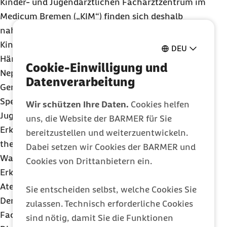
Kinder- und Jugendärztlichen Facharztzentrum im
Medicum Bremen
(„KIM“)
finden sich deshalb
nahezu alle spezialisierten Fachrichtungen der
Kinderheilkunde: Allergologie, Endokrinologie,
DEU
Hämatologie, Hämostasiologie, Pneumologie,
Cookie-Einwilligung und
Nephrologie, Neuropädiatrie.
Datenverarbeitung
Gemeinsam und fachübergreifend bieten die
Spezialisten ihre Expertise an, um Kinder und
Wir schützen Ihre Daten.
Cookies helfen
Jugendliche mit chronischen oder komplexen
uns, die Website der BARMER für Sie
Erkrankungen zu diagnostizieren und zu
bereitzustellen und weiterzuentwickeln.
therapieren. Behandelt werden unter anderem
Dabei setzen wir Cookies der BARMER und
Wachstums- oder Pubertätsstörungen, hormonelle
Cookies von Drittanbietern ein.
Erkrankungen, Kopfschmerzen oder
Atemwegsbeschwerden.
Sie entscheiden selbst, welche Cookies Sie
Den niedergelassenen Ärzten stehen im
zulassen. Technisch erforderliche Cookies
Facharztzentrum moderne Geräte für die
sind nötig, damit Sie die Funktionen