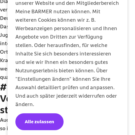
Diagnostik zur Verfügung, sie arbeiten mit
unserer Website und den Mitgliederbereich
verschiedenen Speziallaboratorien in ganz
Meine BARMER nutzen können. Mit
Deutschland zusammen.
weiteren Cookies können wir z. B.
Das Projek
t
KIM
er
möglicht Kindern und
Werbeanzeigen personalisieren und Ihnen
Jugendlichen mit bestimmten Diagnosen eine
Angebote von Dritten zur Verfügung
interdisziplinäre Versorgung an einem zentralen
stellen. Oder herausfinden, für welche
Ort. So können Aufenthalte in Tageskliniken oder
Inhalte Sie sich besonders interessieren
Krankenhäusern vermieden werden, Wartezeiten
und wie wir Ihnen ein besonders gutes
werden besser koordiniert und die Patienten
Nutzungserlebnis bieten können. Über
qualitätsgesichert und fachgerecht behandelt.
"Einstellungen ändern" können Sie Ihre
#regionalstark -
Auswahl detailliert prüfen und anpassen.
Und auch später jederzeit widerrufen oder
Versorgung findet regional
ändern.
statt. Wo sonst?
Auch wenn die Barmer bundesweit organisiert ist,
Alle zulassen
so ist die Versorgung in der Region ihr tägliches