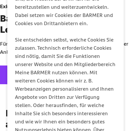
Exklusive Beratung
bereitzustellen und weiterzuentwickeln.
Dabei setzen wir Cookies der BARMER und
Barmer Telefon für
Cookies von Drittanbietern ein.
Leistungserbringer
Sie entscheiden selbst, welche Cookies Sie
Für eine fachliche Beratung und schnelle Klärung Ihrer
zulassen. Technisch erforderliche Cookies
Anliegen. Bitte halten Sie IK oder Arztnummer bereit.
sind nötig, damit Sie die Funktionen
unserer Website und den Mitgliederbereich
externer Link:
0202 568 333 0606
Rückrufservice
Meine BARMER nutzen können. Mit
KIM-Service
weiteren Cookies können wir z. B.
Werbeanzeigen personalisieren und Ihnen
Angebote von Dritten zur Verfügung
stellen. Oder herausfinden, für welche
Diese Artikel könnten Sie
Inhalte Sie sich besonders interessieren
und wie wir Ihnen ein besonders gutes
auch interessieren
Nutzungserlebnis bieten können. Über