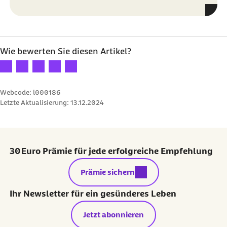
Wie bewerten Sie diesen Artikel?
Ihre Bewertung: 1 Stern
Ihre Bewertung: 2 Sterne
Ihre Bewertung: 3 Sterne
Ihre Bewertung: 4 Sterne
Ihre Bewertung: 5 Sterne
Webcode: l000186
Letzte Aktualisierung:
13.12.2024
30 Euro Prämie für jede erfolgreiche Empfehlung
externer Link:
Prämie sichern
Ihr Newsletter für ein gesünderes Leben
Jetzt abonnieren