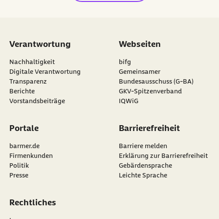
Verantwortung
Webseiten
externer Link:
Nachhaltigkeit
bifg
externer Link:
Digitale Verantwortung
Gemeinsamer
Transparenz
Bundesausschuss (G-BA)
externer Link:
Berichte
GKV-Spitzenverband
externer Link:
Vorstandsbeiträge
IQWiG
Portale
Barrierefreiheit
barmer.de
Barriere melden
Firmenkunden
Erklärung zur Barrierefreiheit
Politik
Gebärdensprache
Presse
Leichte Sprache
Rechtliches