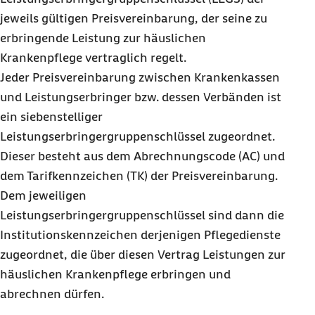
für Sie ein „Erfassungsbeleg IK“ als
Download
zur
jeweils gültigen Preisvereinbarung, der seine zu
Verfügung. Die Übermittlung des Antrags an die
erbringende Leistung zur häuslichen
ARGE IK kann per Post, Fax oder E-Mail erfolgen.
Krankenpflege vertraglich regelt.
Noch mehr Informationen finden Sie auf der Seite
Jeder Preisvereinbarung zwischen Krankenkassen
der
ARGE IK
.
und Leistungserbringer bzw. dessen Verbänden ist
ein siebenstelliger
Leistungserbringergruppenschlüssel zugeordnet.
Dieser besteht aus dem Abrechnungscode (AC) und
dem Tarifkennzeichen (TK) der Preisvereinbarung.
Dem jeweiligen
Leistungserbringergruppenschlüssel sind dann die
Institutionskennzeichen derjenigen Pflegedienste
zugeordnet, die über diesen Vertrag Leistungen zur
häuslichen Krankenpflege erbringen und
abrechnen dürfen.