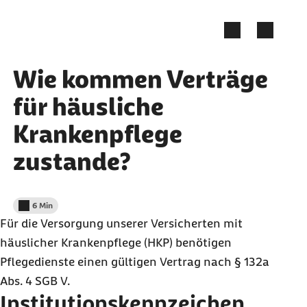
Zum Kontakt Knopf springen
Zum Seiteninhalt springen
Wie kommen Verträge
für häusliche
Krankenpflege
zustande?
6 Min
Lesedauer weniger als
Für die Versorgung unserer Versicherten mit
häuslicher Krankenpflege (HKP) benötigen
Pflegedienste einen gültigen Vertrag nach § 132a
Abs. 4 SGB V.
Institutionskennzeichen