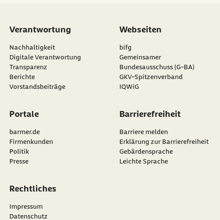
Verantwortung
Webseiten
externer Link:
Nachhaltigkeit
bifg
externer Link:
Digitale Verantwortung
Gemeinsamer
Transparenz
Bundesausschuss (G-BA)
externer Link:
Berichte
GKV-Spitzenverband
externer Link:
Vorstandsbeiträge
IQWiG
Portale
Barrierefreiheit
barmer.de
Barriere melden
Firmenkunden
Erklärung zur Barrierefreiheit
Politik
Gebärdensprache
Presse
Leichte Sprache
Rechtliches
Impressum
Datenschutz