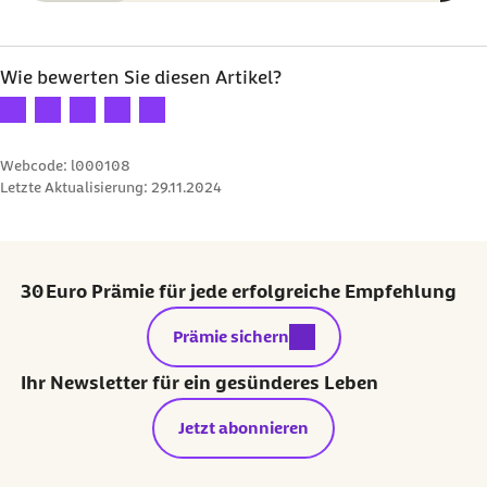
Wie bewerten Sie diesen Artikel?
Ihre Bewertung: 1 Stern
Ihre Bewertung: 2 Sterne
Ihre Bewertung: 3 Sterne
Ihre Bewertung: 4 Sterne
Ihre Bewertung: 5 Sterne
Webcode: l000108
Letzte Aktualisierung:
29.11.2024
30 Euro Prämie für jede erfolgreiche Empfehlung
externer Link:
Prämie sichern
Ihr Newsletter für ein gesünderes Leben
Jetzt abonnieren