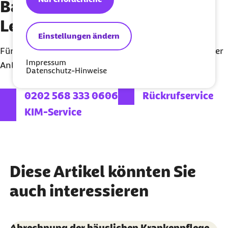
Barmer Telefon für
Leistungserbringer
Einstellungen ändern
Für eine fachliche Beratung und schnelle Klärung Ihrer
Impressum
Anliegen. Bitte halten Sie IK oder Arztnummer bereit.
Datenschutz-Hinweise
externer Link:
0202 568 333 0606
Rückrufservice
KIM-Service
Diese Artikel könnten Sie
auch interessieren