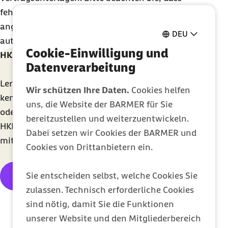
fehlerhafte Daten im elektronischen Prozess nicht
„01“: Kennzeichnung für das jeweilige
angenommen werden können. Der Datensatz wird
Bundesland hier: Baden-Württemberg
DEU
automatisch zurückgewiesen.
Cookie-Einwilligung und
„000“: Tarifbezeichnung des Vertrags
HKP
goes digital
– machen Sie mit.
Datenverarbeitung
Lernen Sie die Vorteile unseres
Online
Service
HKP
Wir schützen Ihre Daten.
Cookies helfen
kennen und kontaktieren Sie uns bei
Feedback
uns, die Website der BARMER für Sie
oder Fragen per
E-Mail
mit dem Betreff „OS LE
bereitzustellen und weiterzuentwickeln.
HKP“. Wir freuen uns auf den Erfahrungsaustausch
Dabei setzen wir Cookies der BARMER und
mit Ihnen.
Cookies von Drittanbietern ein.
Sie entscheiden selbst, welche Cookies Sie
Schreiben Sie uns
zulassen. Technisch erforderliche Cookies
sind nötig, damit Sie die Funktionen
unserer Website und den Mitgliederbereich