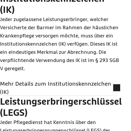
(IK)
Jeder zugelassene Leistungserbringer, welcher
Versicherte der Barmer im Rahmen der häuslichen
Krankenpflege versorgen möchte, muss über ein
Institutionskennzeichen (IK) verfügen. Dieses IK ist
ein eindeutiges Merkmal zur Abrechnung. Die
verpflichtende Verwendung des IK ist im § 293 SGB
V geregelt.
Mehr Details zum Institutionskennzeichen
(IK)
Leistungserbringerschlüssel
Ein
IK
kann bei der Arbeitsgemeinschaft
Institutionskennzeichen (ARGE IK) beantragt
(LEGS)
werden. Die Beantragung muss schriftlich erfolgen
Jeder Pflegedienst hat Kenntnis über den
und ist kostenlos. Auf der ARGE IK Homepage steht
Leistungserbringergruppenschlüssel (LEGS) der