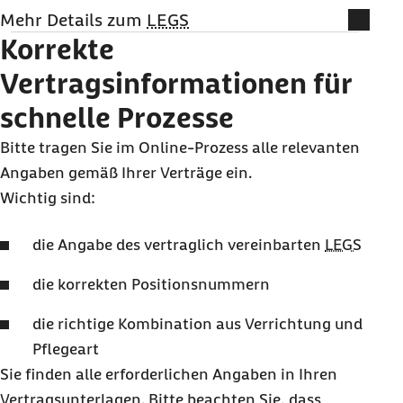
Mehr Details zum
LEGS
Korrekte
Der siebenstellige Leistungserbringergruppenschlüssel (LEGS)
setzt sich aus dem Abrechnungscode (AC) und dem
Vertragsinformationen für
Tarifkennzeichen (TK) der Preisvereinbarung zusammen.
Abrechnungscode (AC)
schnelle Prozesse
Der zweistellige Abrechnungscode (AC) ordnet den
Leistungserbringer eindeutig einer Berufsgruppe zu. Der AC ergibt
Bitte tragen Sie im
Online
-Prozess alle relevanten
sich aus Ihren Verträgen.
Tarifkennzeichen (TK)
Angaben gemäß Ihrer Verträge ein.
Für jede Preisvereinbarung wird ein fünfstelliges Tarifkennzeichen
Wichtig sind:
vergeben. Die ersten beiden Stellen geben dabei den
Geltungsbereich/Tarifbereich des Vertrages an. Die letzten drei
Stellen bezeichnen die Vertragsnummer/Sondertarife.
die Angabe des vertraglich vereinbarten
LEGS
Beispiel
LEGS
die korrekten Positionsnummern
31 01 000 > „LIGA Preisliste häusliche
die richtige Kombination aus Verrichtung und
Krankenpflege seit 01.03.2019“
Pflegeart
„31“: Abrechnungscode für
Sie finden alle erforderlichen Angaben in Ihren
freigemeinnützigen Anbieter
Vertragsunterlagen. Bitte beachten Sie, dass