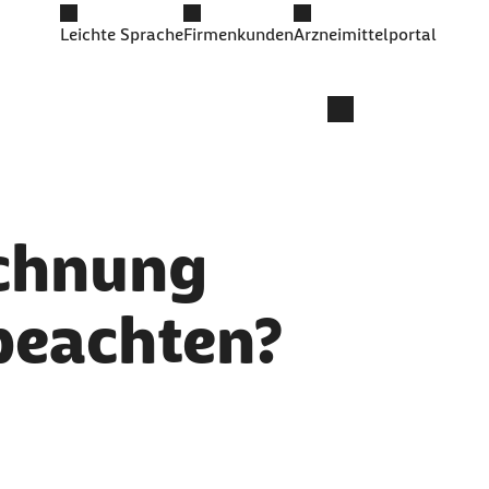
Leichte Sprache
Firmenkunden
Arzneimittelportal
echnung
 beachten?