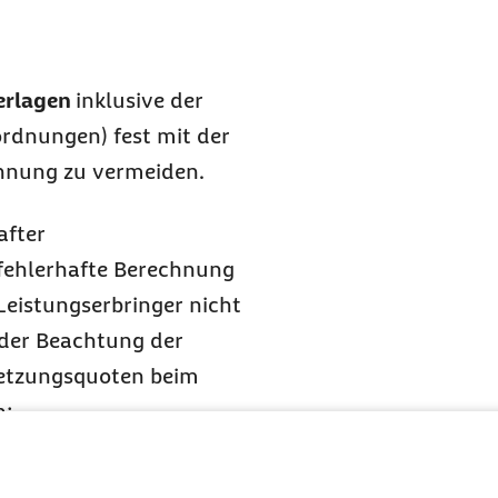
erlagen
inklusive der
ordnungen) fest mit der
nnung zu vermeiden.
after
fehlerhafte Berechnung
Leistungserbringer nicht
 der Beachtung der
setzungsquoten beim
n:
gen ist der genehmigte
rüfung maßgebend. Das