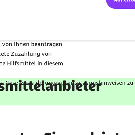
ro Zuzahlung geleistet
 enterale Nahrung, fällt
ehr an. Aus diesem
Barmer ausgestellten
r von Ihnen beantragen
tete Zuzahlung von
e Hilfsmittel in diesem
fsmittelanbieter
len Gesetzesänderungen, Umsetzungshinweisen zu 