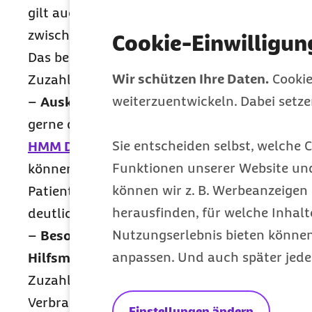
gilt auch dann, wenn sich der Zuzahlungssta
zwischen dem Zeitraum der Genehmigung un
Cookie-Einwilligun
Das bedeutet für Sie: Geben Sie in der Abre
Wir schützen Ihre Daten.
Cookie
Zuzahlungsbetrag an, sind Rechnungskürzun
weiterzuentwickeln. Dabei setz
–
Auskunftstool:
Für direktabrechnungsfähi
gerne die Online-Auskunftsmöglichkeit über
Sie entscheiden selbst, welche C
HMM Deutschland GmbH
(Jetzt neu: LEOS.Co
Funktionen unserer Website un
können Sie tagesaktuell den Zuzahlungsstatu
können wir z. B. Werbeanzeigen 
Patienten abfragen und die Fehlerquote bei
herausfinden, für welche Inhalt
deutlich minimieren.
Nutzungserlebnis bieten können.
–
Besonderheit bei mehr als einem zum Ver
anpassen. Und auch später jede
Hilfsmittel im Monat:
Die gesetzliche Grenze
Zuzahlung für den Monatsbedarf gilt aufsum
Verbrauchshilfsmittel des Patienten. Beispiel:
Einstellungen ändern