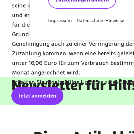
seine Inkontinenzversorgung bereits zehn Eu
und erhält im gleichen Monat noch zusätzlich
Impressum
Datenschutz-Hinweise
für die enterale Nahrung keine Zuzahlung m
Grund kann es z.B. im Rahmen einer von der 
Genehmigung auch zu einer Verringerung de
Zuzahlung kommen, wenn eine bereits geleis
unter 10,00 Euro für zum Verbrauch bestimmt
Monat angerechnet wird.
Newsletter für Hil
Erhalten Sie regelmäßige Updates zu aktuel
Jetzt anmelden