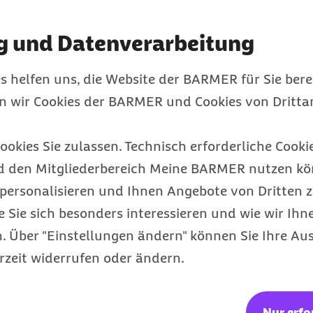
tus des Versicherten
d Abrechnung ändert.
g und Datenverarbeitung
chnung den genehmigten
s helfen uns, die Website der BARMER für Sie bere
gen ausgeschlossen.
en wir Cookies der BARMER und Cookies von Drittan
ge Vorgänge nutzen Sie
 die HMM-Plattform:
ookies Sie zulassen. Technisch erforderliche Cookie
pay Zuzahlung). Hier
d den Mitgliederbereich Meine BARMER nutzen kön
s des betroffenen
personalisieren und Ihnen Angebote von Dritten z
 Zuzahlungen damit
e Sie sich besonders interessieren und wie wir Ihn
 Über "Einstellungen ändern" können Sie Ihre Aus
brauch bestimmten
rzeit widerrufen oder ändern.
 von zehn Euro
miert für sämtliche
 Hat der Versicherte für
Nur erfo