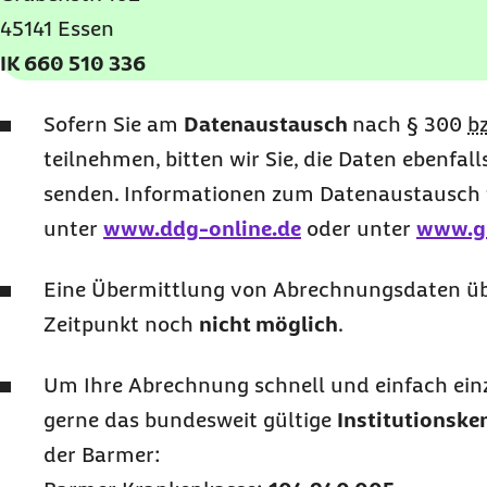
45141 Essen
IK 660 510 336
Sofern Sie am
Datenaustausch
nach § 300
b
teilnehmen, bitten wir Sie, die Daten ebenfal
senden. Informationen zum Datenaustausch f
unter
www.ddg-online.de
oder unter
www.g
Eine Übermittlung von Abrechnungsdaten ü
Zeitpunkt noch
nicht möglich
.
Um Ihre Abrechnung schnell und einfach einz
gerne das bundesweit gültige
Institutionske
der Barmer: