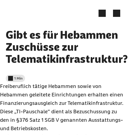
Zum Kontakt Knopf springen
Zum Seiteninhalt springen
Gibt es für Hebammen
Zuschüsse zur
Telematikinfrastruktur?
1 Min
Lesedauer weniger als
Freiberuflich tätige Hebammen sowie von
Hebammen geleitete Einrichtungen erhalten einen
Finanzierungsausgleich zur Telematikinfrastruktur.
Diese „TI-Pauschale“ dient als Bezuschussung zu
den in §376 Satz 1 SGB V genannten Ausstattungs-
und Betriebskosten.