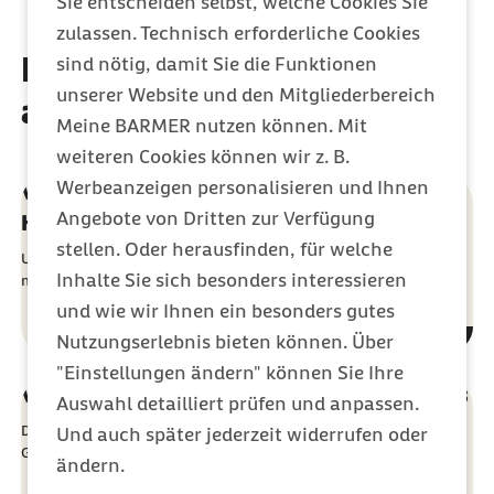
Sie entscheiden selbst, welche Cookies Sie
zulassen. Technisch erforderliche Cookies
Diese Artikel könnten Sie
sind nötig, damit Sie die Funktionen
unserer Website und den Mitgliederbereich
auch interessieren
Meine BARMER nutzen können. Mit
weiteren Cookies können wir z. B.
Werbeanzeigen personalisieren und Ihnen
Verträge zur Versorgung mit
Angebote von Dritten zur Verfügung
Hebammenhilfe
stellen. Oder herausfinden, für welche
Um als Geburtshaus Hebammenleistungen abrechnen zu können,
Inhalte Sie sich besonders interessieren
müssen bestimmte Voraussetzungen erfüllt sein.
und wie wir Ihnen ein besonders gutes
Nutzungserlebnis bieten können. Über
"Einstellungen ändern" können Sie Ihre
Vertrag zur Hebammenhilfe im Geburtshaus
Auswahl detailliert prüfen und anpassen.
Der Ergänzungsvertrag regelt Hebammenleistungen im
Und auch später jederzeit widerrufen oder
Geburtshaus. Hier finden Sie weitere Informationen.
ändern.