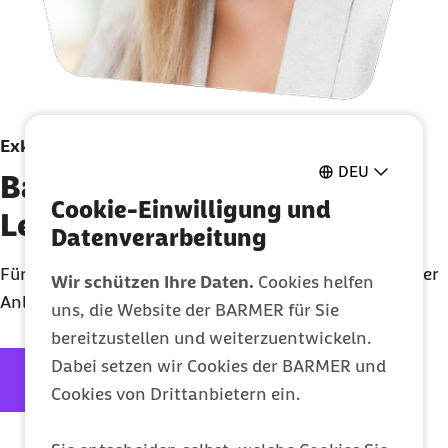
Exklusive Beratung
DEU
Barmer Telefon für
Cookie-Einwilligung und
Leistungserbringer
Datenverarbeitung
Für eine fachliche Beratung und schnelle Klärung Ihrer
Wir schützen Ihre Daten.
Cookies helfen
Anliegen. Bitte halten Sie IK oder Arztnummer bereit.
uns, die Website der BARMER für Sie
bereitzustellen und weiterzuentwickeln.
externer Link:
0202 568 333 0606
Rückrufservice
Dabei setzen wir Cookies der BARMER und
KIM-Service
Cookies von Drittanbietern ein.