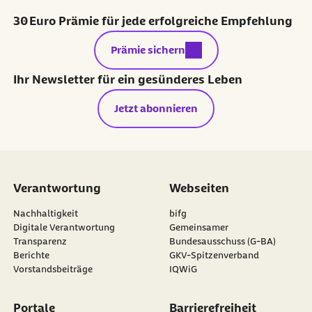
30 Euro Prämie für jede erfolgreiche Empfehlung
externer Link:
Prämie sichern
Ihr Newsletter für ein gesünderes Leben
Jetzt abonnieren
Verantwortung
Webseiten
externer Link:
Nachhaltigkeit
bifg
externer Link:
Digitale Verantwortung
Gemeinsamer
Transparenz
Bundesausschuss (G-BA)
externer Link:
Berichte
GKV-Spitzenverband
externer Link:
Vorstandsbeiträge
IQWiG
Portale
Barrierefreiheit