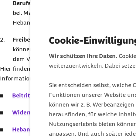
Berufsverbände,
tritt sie über ihren jeweili
bei. Maßgebliche Verbände sind aktuell der B
Hebammen (BfHD) und der Deutsche Hebam
Cookie-Einwilligun
Freiberufliche Hebammen
, die keinem Beru
können über den GKV-Spitzenverband eigens
Wir schützen Ihre Daten.
Cookie
dem Vertrag beitreten.
weiterzuentwickeln. Dabei setz
Hier finden Sie alle relevanten Formulare zum Bei
Informationen zur Hebammenliste:
Sie entscheiden selbst, welche C
Funktionen unserer Website un
Beitrittsformular für Hebammen
können wir z. B. Werbeanzeigen 
Widerrufsformular für Hebammen
herausfinden, für welche Inhalt
Nutzungserlebnis bieten können.
Hebammenliste
anpassen. Und auch später jede