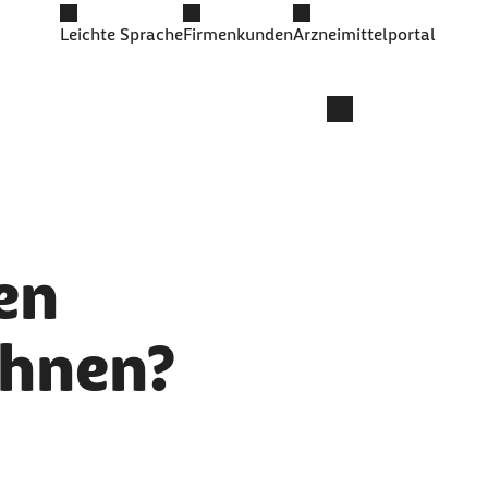
Leichte Sprache
Firmenkunden
Arzneimittelportal
en
chnen?