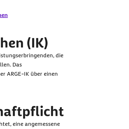
men
hen (IK)
eistungserbringenden, die
len. Das
der ARGE-IK über einen
aftpflicht
chtet, eine angemessene