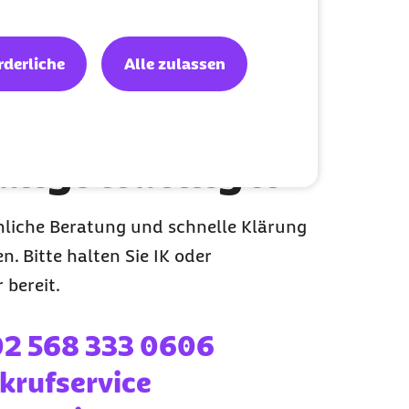
rderliche
Alle zulassen
eratung
er Telefon für
tungserbringer
hliche Beratung und schnelle Klärung
n. Bitte halten Sie IK oder
bereit.
erner Link:
2 568 333 0606
krufservice