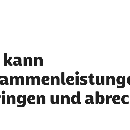
 kann
ammenleistung
ringen und abre
er als