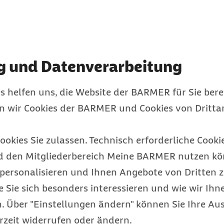
gen Verband dem Vertrag
und freiberuflicher
menverband (DHV).
g und Datenverarbeitung
fsverband angehören,
tändig und kostenfrei
s helfen uns, die Website der BARMER für Sie bere
en wir Cookies der BARMER und Cookies von Drittan
tritt sowie
ookies Sie zulassen. Technisch erforderliche Cookie
d den Mitgliederbereich Meine BARMER nutzen kön
personalisieren und Ihnen Angebote von Dritten z
e Sie sich besonders interessieren und wie wir Ihn
 Über "Einstellungen ändern" können Sie Ihre Aus
rzeit widerrufen oder ändern.