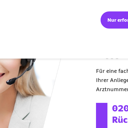
Nur erfo
Exklusive B
Barm
Leis
Für eine fac
Ihrer Anliege
Arztnummer 
ext
020
Rüc