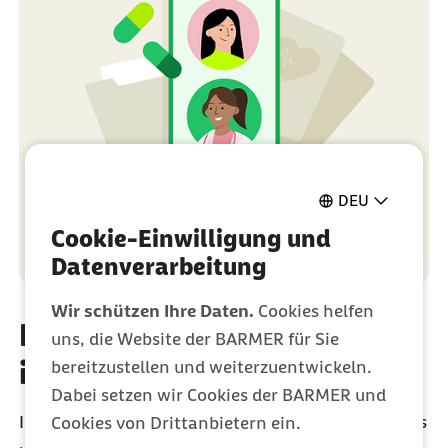
DEU
Cookie-Einwilligung und
Datenverarbeitung
Wir schützen Ihre Daten.
Cookies helfen
Ihre Medikationsliste ist
uns, die Website der BARMER für Sie
immer aktuell
bereitzustellen und weiterzuentwickeln.
Dabei setzen wir Cookies der BARMER und
Ihre Fachärztin stellt Ihnen ein neues E-Rezept aus
Cookies von Drittanbietern ein.