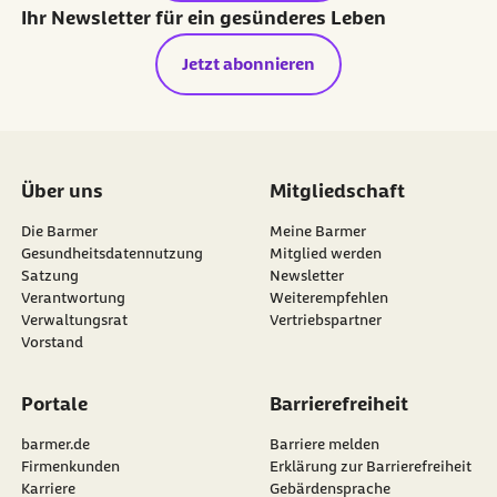
Ihr Newsletter für ein gesünderes Leben
Jetzt abonnieren
Über uns
Mitgliedschaft
Die Barmer
Meine Barmer
Gesundheitsdatennutzung
Mitglied werden
Satzung
Newsletter
externer Link:
Verantwortung
Weiterempfehlen
Verwaltungsrat
Vertriebspartner
Vorstand
Portale
Barrierefreiheit
barmer.de
Barriere melden
Firmenkunden
Erklärung zur Barrierefreiheit
Karriere
Gebärdensprache