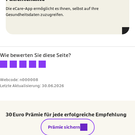
Die eCare-App ermöglicht es Ihnen, selbst auf Ihre
Gesundheitsdaten zuzugreifen.
Wie bewerten Sie diese Seite?
Ihre Bewertung: 1 Stern
Ihre Bewertung: 2 Sterne
Ihre Bewertung: 3 Sterne
Ihre Bewertung: 4 Sterne
Ihre Bewertung: 5 Sterne
Webcode: n000008
Letzte Aktualisierung:
30.06.2026
30 Euro Prämie für jede erfolgreiche Empfehlung
externer Link:
Prämie sichern