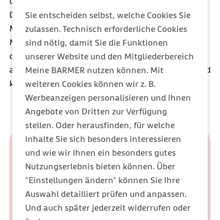
und die Daten, samt Namen, Wirkstoffen und
Dosierung werden direkt in Ihrer persönlichen
Sie entscheiden selbst, welche Cookies Sie
Medikationsliste gespeichert. Sie kann auch Ihren
zulassen. Technisch erforderliche Cookies
Medikationsplan in die Akte direkt einstellen. Mit
sind nötig, damit Sie die Funktionen
diesen aktuellen Informationen im Blick, wissen
unserer Website und den Mitgliederbereich
andere Arztpraxen über Ihre Therapie Bescheid und
Meine BARMER nutzen können. Mit
können auf Wechselwirkungen achten.
weiteren Cookies können wir z. B.
Werbeanzeigen personalisieren und Ihnen
Angebote von Dritten zur Verfügung
stellen. Oder herausfinden, für welche
Inhalte Sie sich besonders interessieren
und wie wir Ihnen ein besonders gutes
Nutzungserlebnis bieten können. Über
"Einstellungen ändern" können Sie Ihre
Auswahl detailliert prüfen und anpassen.
Und auch später jederzeit widerrufen oder