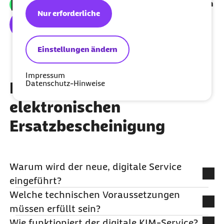
Ersatzbescheinigung als PDF herunterladen
Nur erforderliche
Mehr erfahren
Einstellungen ändern
Impressum
Datenschutz-Hinweise
Häufige Fragen zur
elektronischen
Ersatzbescheinigung
Warum wird der neue, digitale Service
eingeführt?
Welche technischen Voraussetzungen
Seit dem 01.07.2025 sind Krankenkassen und
müssen erfüllt sein?
Leistungserbringer gesetzlich verpflichtet, einen
Wie funktioniert der digitale KIM-Service?
elektronischen Austausch über die KIM-
Die Barmer bietet Ihnen als Leistungserbringer