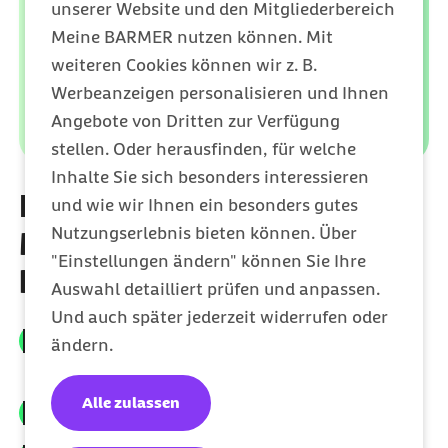
unserer Website und den Mitgliederbereich
Meine BARMER nutzen können. Mit
weiteren Cookies können wir z. B.
Werbeanzeigen personalisieren und Ihnen
Angebote von Dritten zur Verfügung
stellen. Oder herausfinden, für welche
Inhalte Sie sich besonders interessieren
Ersatzbescheinigung über
und wie wir Ihnen ein besonders gutes
Nutzungserlebnis bieten können. Über
Meine Barmer
"Einstellungen ändern" können Sie Ihre
herunterladen
Auswahl detailliert prüfen und anpassen.
Und auch später jederzeit widerrufen oder
Beim Barmer Benutzerkonto anmelden und
ändern.
in Meine Barmer einloggen
Alle zulassen
Im Menü "Bescheinigung laden" auswählen