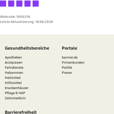
Ihre Bewertung: 1 Stern
Ihre Bewertung: 2 Sterne
Ihre Bewertung: 3 Sterne
Ihre Bewertung: 4 Sterne
Ihre Bewertung: 5 Sterne
Webcode: l000218
Letzte Aktualisierung:
19.06.2026
Gesundheitsbereiche
Portale
Apotheken
barmer.de
Arztpraxen
Firmenkunden
Fahrdienste
Politik
Hebammen
Presse
Heilmittel
Hilfsmittel
Krankenhäuser
Pflege & HKP
Zahnmedizin
Barrierefreiheit