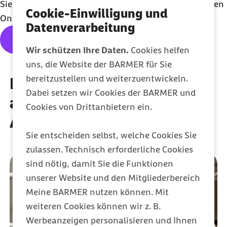
Sie sind überzeugt von der Barmer? Dann füllen Sie den
Cookie-Einwilligung und
Online-Antrag aus und werden Sie jetzt Mitglied.
Datenverarbeitung
Mitglied werden
Wir schützen Ihre Daten.
Cookies helfen
uns, die Website der BARMER für Sie
bereitzustellen und weiterzuentwickeln.
In jeder Lebensphase
Dabei setzen wir Cookies der BARMER und
abgesichert – von
Cookies von Drittanbietern ein.
Ausbildung bis Ruhestand
Sie entscheiden selbst, welche Cookies Sie
zulassen. Technisch erforderliche Cookies
sind nötig, damit Sie die Funktionen
unserer Website und den Mitgliederbereich
Meine BARMER nutzen können. Mit
weiteren Cookies können wir z. B.
Werbeanzeigen personalisieren und Ihnen