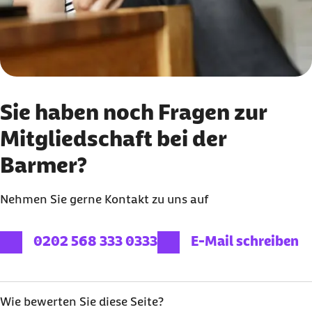
Sie haben noch Fragen zur
Mitgliedschaft bei der
Barmer?
Nehmen Sie gerne Kontakt zu uns auf
externer Link:
externer Link:
0202 568 333 0333
E-Mail schreiben
Wie bewerten Sie diese Seite?