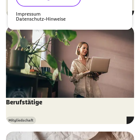
Impressum
Mitgliedschaft
Kategorie
Datenschutz-Hinweise
Berufstätige
Mitgliedschaft
Kategorie