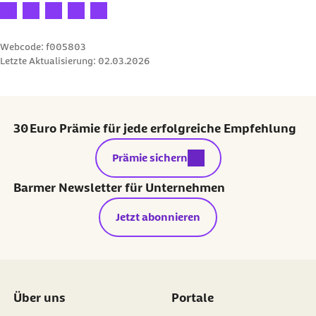
Ihre Bewertung: 1 Stern
Ihre Bewertung: 2 Sterne
Ihre Bewertung: 3 Sterne
Ihre Bewertung: 4 Sterne
Ihre Bewertung: 5 Sterne
Webcode: f005803
Letzte Aktualisierung:
02.03.2026
30 Euro Prämie für jede erfolgreiche Empfehlung
externer Link:
Prämie sichern
Barmer Newsletter für Unternehmen
Jetzt abonnieren
Über uns
Portale