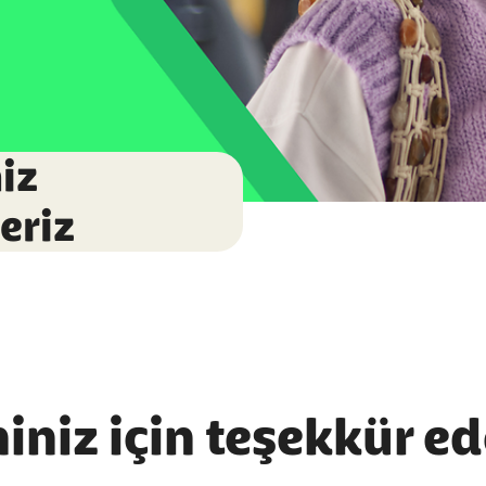
niz
eriz
niz için teşekkür ed