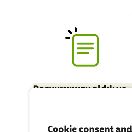
Başvurunuzu aldık ve
birkaç dakika içinde
size bir e-posta
göndereceğiz
Cookie consent and