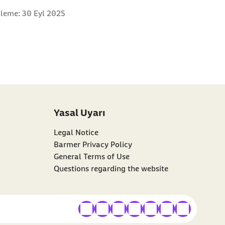
lleme:
30 Eyl 2025
Yasal Uyarı
Legal Notice
Barmer Privacy Policy
General Terms of Use
Questions regarding the website
harici bağlantı
harici bağlantı
harici bağlantı
harici bağlantı
harici bağlantı
harici bağlantı
harici bağlan