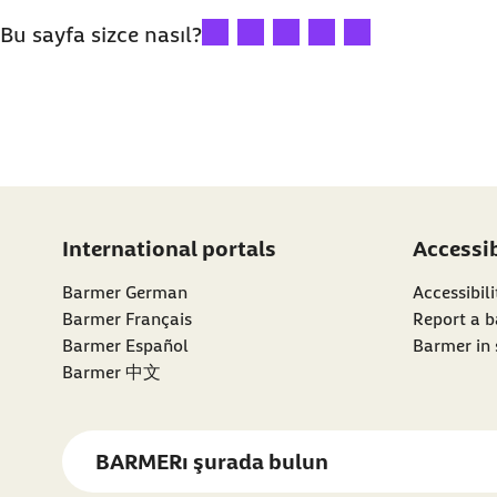
Değerlendirmeniz: 1 yıldız
Değerlendirmeniz: 2 yıldız
Değerlendirmeniz: 3 yıldız
Değerlendirmeniz: 4 yıld
Değerlendirmeniz: 5
Bu sayfa sizce nasıl?
International portals
Accessib
Barmer German
Accessibil
Barmer Français
Report a b
Barmer Español
Barmer in 
Barmer 中文
BARMER
ı şurada bulun