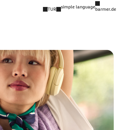
simple language
TUR
barmer.de