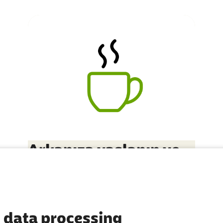
Arkanıza yaslanın ve
rahatlayın - Bundan
sonrasını biz
hallederiz.
 data processing