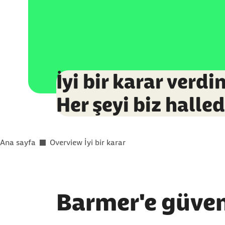
İyi bir karar verdi
Her şeyi biz halled
You are here:
Ana sayfa
Overview İyi bir karar
Barmer'e güveni