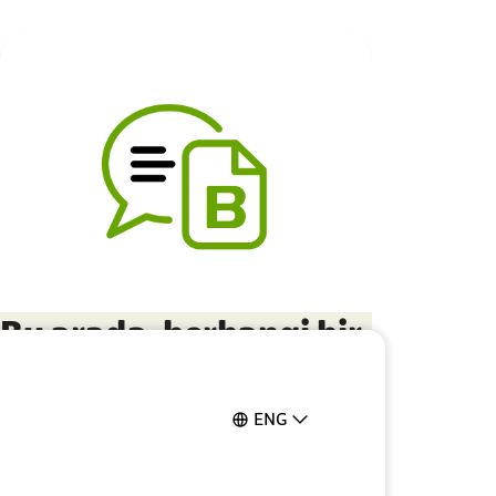
Bu arada, herhangi bir
sorunuz olursa lütfen
bizimle iletişime
ENG
geçin. Almanya