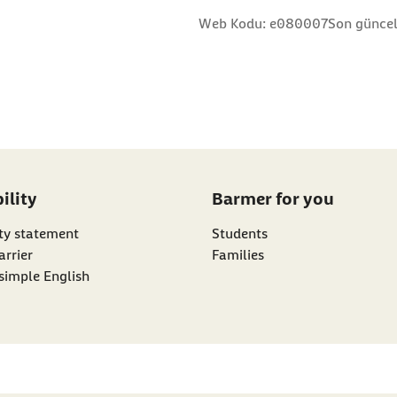
ız
 yıldız
Web Kodu: e080007
Son günce
ility
Barmer for you
ity statement
Students
arrier
Families
simple English