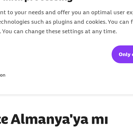
Başvurunuzu hemen
inceleyeceğiz ve kısa
nt to your needs and offer you an optimal user exp
technologies such as plugins and cookies. You can
süre içinde size geri
s. You can change these settings at any time.
dönüş yapacağız
Only 
ion
kte Almanya'ya mı