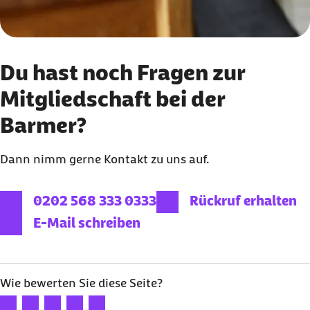
Du hast noch Fragen zur
Mitgliedschaft bei der
Barmer?
Dann nimm gerne Kontakt zu uns auf.
externer Link:
0202 568 333 0333
Rückruf erhalten
E-Mail schreiben
Wie bewerten Sie diese Seite?
Ihre Bewertung: 1 Stern
Ihre Bewertung: 2 Sterne
Ihre Bewertung: 3 Sterne
Ihre Bewertung: 4 Sterne
Ihre Bewertung: 5 Sterne