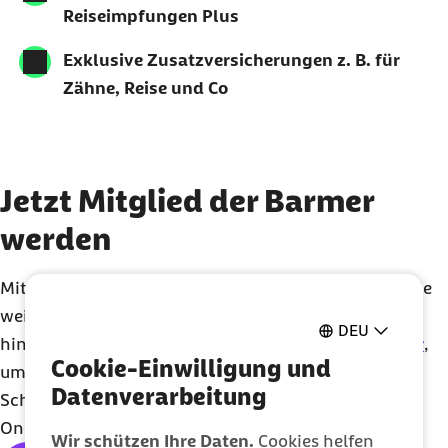
Reiseimpfungen Plus
Exklusive Zusatzversicherungen z. B. für
Zähne, Reise und Co
Jetzt Mitglied der Barmer
werden
Mit einer Barmer Mitgliedschaft genießt du noch viele
weitere Vorteile, die über den gesetzlichen Rahmen
DEU
hinausgehen. Nutze einfach unseren
Vorteilsrechner
,
Cookie-Einwilligung und
um mehr zu erfahren.
Datenverarbeitung
Schon überzeugt von der Barmer? Dann fülle den
Online-Antrag aus und werde jetzt direkt Mitglied.
Wir schützen Ihre Daten.
Cookies helfen