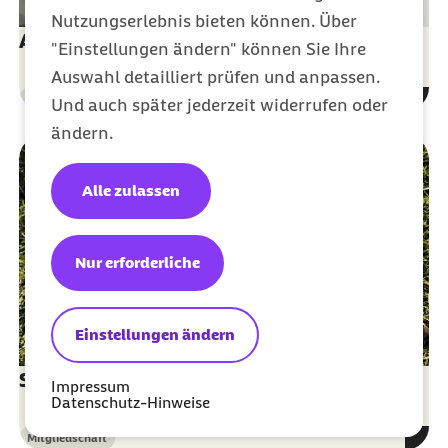
Nutzungserlebnis bieten können. Über
Auszubildende
"Einstellungen ändern" können Sie Ihre
Auswahl detailliert prüfen und anpassen.
Mitgliedschaft
Und auch später jederzeit widerrufen oder
Kategorie
ändern.
Alle zulassen
Nur erforderliche
Einstellungen ändern
Studierende
Impressum
Datenschutz-Hinweise
Mitgliedschaft
Kategorie