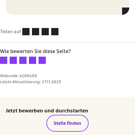
Teilen auf
Wie bewerten Sie diese Seite?
Ihre Bewertung: 1 Stern
Ihre Bewertung: 2 Sterne
Ihre Bewertung: 3 Sterne
Ihre Bewertung: 4 Sterne
Ihre Bewertung: 5 Sterne
Webcode: k200409
Letzte Aktualisierung:
27.11.2025
Jetzt bewerben und durchstarten
externer Link:
Stelle finden