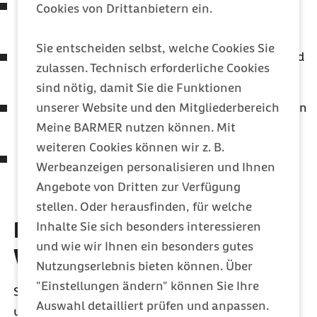
Sie sind kreativ und bereit, auch mal über den
Cookies von Drittanbietern ein.
Tellerrand zu blicken.
Sie entscheiden selbst, welche Cookies Sie
Sie interessieren sich für den digitalen Markt und
zulassen. Technisch erforderliche Cookies
leben den Servicegedanken.
sind nötig, damit Sie die Funktionen
Gesundheit ist für Sie nicht nur ein Wort, sondern
unserer Website und den Mitgliederbereich
eine Berufung.
Meine BARMER nutzen können. Mit
weiteren Cookies können wir z. B.
Sie sind wissbegierig und haben Lust auf eine
Werbeanzeigen personalisieren und Ihnen
Herausforderung.
Angebote von Dritten zur Verfügung
stellen. Oder herausfinden, für welche
Informationen für
Inhalte Sie sich besonders interessieren
und wie wir Ihnen ein besonders gutes
Werkstudierende
Nutzungserlebnis bieten können. Über
"Einstellungen ändern" können Sie Ihre
Sie wollen neben Ihrem Studium Geld verdienen
Auswahl detailliert prüfen und anpassen.
und praktische Erfahrung in der