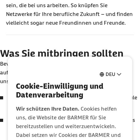
sein, die bei uns arbeiten. So knüpfen Sie
Netzwerke für Ihre berufliche Zukunft – und finden
vielleicht sogar neue Freundinnen und Freunde.
Was Sie mitbringen sollten
Bevor Sie sich bewerben, werfen Sie doch einen Blick
auf folgende Voraussetzungen für ein Praktikum bei
DEU
uns:
Cookie-Einwilligung und
Datenverarbeitung
Sie sind an einer Universität oder Fachhochschule
eingeschrieben.
Wir schützen Ihre Daten.
Cookies helfen
uns, die Website der BARMER für Sie
Sie haben Zeit und Motivation für ein mindestens
bereitzustellen und weiterzuentwickeln.
einmonatiges Praktikum.
Dabei setzen wir Cookies der BARMER und