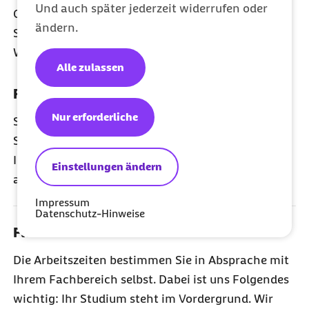
Und auch später jederzeit widerrufen oder
Gesundheitsbranche sammeln? Dann bewerben
ändern.
Sie sich bei uns als Werkstudentin bzw.
Werkstudent.
Alle zulassen
Fordernde Projektarbeit
Nur erforderliche
Sie bekommen die Chance, Projekte bis zu 20
Stunden pro Woche zu begleiten, Ihre eigenen
Ideen einzubringen und Ihr Fachwissen täglich
Einstellungen ändern
anzuwenden und zu erweitern.
Impressum
Datenschutz-Hinweise
Flexible Arbeitszeiten
Die Arbeitszeiten bestimmen Sie in Absprache mit
Ihrem Fachbereich selbst. Dabei ist uns Folgendes
wichtig: Ihr Studium steht im Vordergrund. Wir